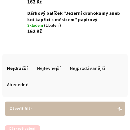
162 Kč
Dárkový balíček "Jezerní drahokamy aneb
koi kapříci s měsícem" papírový
Skladem
(2 balení)
162 Kč
Ř
a
Nejdražší
Nejlevnější
Nejprodávanější
z
e
Abecedně
n
í
p
Otevřít filtr
r
V
o
Dárkové balení