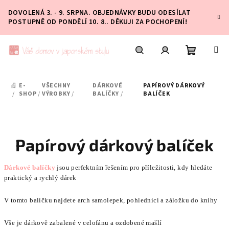
Přejít
DOVOLENÁ 3. - 9. SRPNA. OBJEDNÁVKY BUDU ODESÍLAT
na
POSTUPNĚ OD PONDĚLÍ 10. 8.. DĚKUJI ZA POCHOPENÍ!
obsah
Nákupní
Hledat
Přihlášení
E-
VŠECHNY
DÁRKOVÉ
PAPÍROVÝ DÁRKOVÝ
DOMŮ
košík
/
SHOP
/
VÝROBKY
/
BALÍČKY
/
BALÍČEK
Papírový dárkový balíček
Dárkové balíčky
jsou perfektním řešením pro příležitosti, kdy hledáte
praktický a rychlý dárek
V tomto balíčku najdete arch samolepek, pohlednici a záložku do knihy
Vše je dárkově zabalené v celofánu a ozdobené mašlí