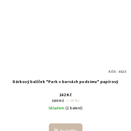
KÓD:
6623
Dárkový balíček "Park v barvách podzimu" papírový
162 Kč
180 Kč
(–10 %)
Skladem
(2 balení)