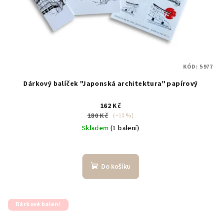
KÓD:
5977
Dárkový balíček "Japonská architektura" papírový
162 Kč
180 Kč
(–10 %)
Skladem
(1 balení)
Do košíku
Dárkové balení