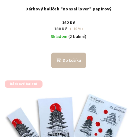
Dárkový balíček "Bonsai lover" papírový
162 Kč
180 Kč
(–10 %)
Skladem
(2 balení)
Do košíku
Dárkové balení