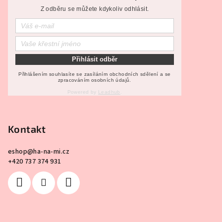
p
d
Z odběru se můžete kdykoliv odhlásit.
a
a
c
t
í
í
p
r
Přihlásit odběr
v
Přihlášením souhlasíte se zasíláním obchodních sdělení a se
zpracováním osobních údajů.
k
y
Powered by
Leadhub
.
v
ý
Kontakt
p
i
s
eshop
@
ha-na-mi.cz
+420 737 374 931
u