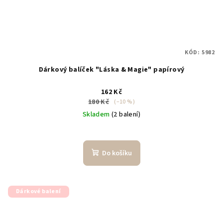
KÓD:
5982
Dárkový balíček "Láska & Magie" papírový
162 Kč
180 Kč
(–10 %)
Skladem
(2 balení)
Do košíku
Dárkové balení