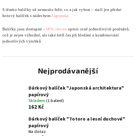
S těmito balíčky už nemusíte řešit, co a jak vybrat – stačí jen předat
hotový balíček s nádechem
Japonska
Balíčky jsou dostupné
s 10% slevou
oproti ceně jednotlivých produktů,
což je nejen výhodné, ale také šetří čas při hledání a kombinování
jednotlivých výrobků
Nejprodávanější
Dárkový balíček "Japonská architektura"
papírový
Skladem
(1 balení)
162 Kč
Dárkový balíček "Totoro a lesní duchové"
papírový
Na dotaz