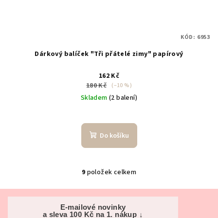
KÓD:
6953
Dárkový balíček "Tři přátelé zimy" papírový
162 Kč
180 Kč
(–10 %)
Skladem
(2 balení)
Do košíku
9
položek celkem
O
v
Z
l
á
E-mailové novinky
á
a sleva 100 Kč na 1. nákup ↓