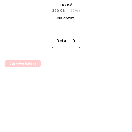
162 Kč
180 Kč
(–10 %)
Na dotaz
Detail
Dárkové balení