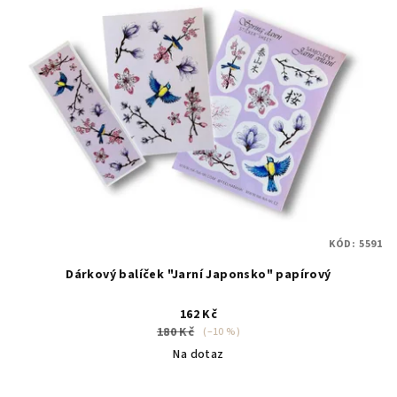
KÓD:
5591
Dárkový balíček "Jarní Japonsko" papírový
162 Kč
180 Kč
(–10 %)
Na dotaz