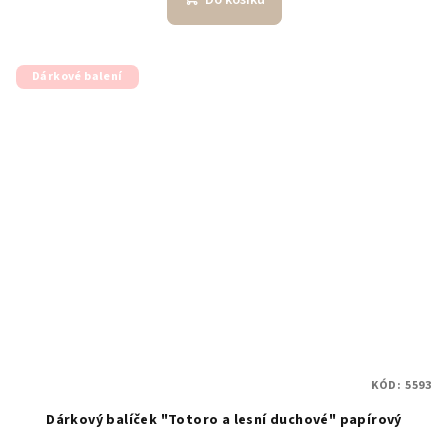
Do košíku
Dárkové balení
KÓD:
5593
Dárkový balíček "Totoro a lesní duchové" papírový