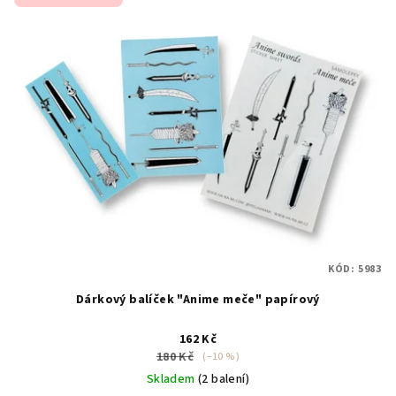
ý
d
p
u
i
k
s
t
p
ů
r
o
d
u
k
t
KÓD:
5983
ů
Dárkový balíček "Anime meče" papírový
162 Kč
180 Kč
(–10 %)
Skladem
(2 balení)