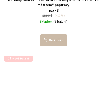
Dárkový balíček "Jezerní drahokamy aneb koi kapříci s
měsícem" papírový
162 Kč
180 Kč
(–10 %)
Skladem
(2 balení)
Do košíku
Dárkové balení