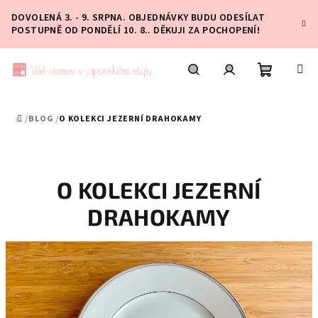
Přejít
DOVOLENÁ 3. - 9. SRPNA. OBJEDNÁVKY BUDU ODESÍLAT
na
POSTUPNĚ OD PONDĚLÍ 10. 8.. DĚKUJI ZA POCHOPENÍ!
obsah
Nákupní
Hledat
Přihlášení
/
BLOG
/
O KOLEKCI JEZERNÍ DRAHOKAMY
DOMŮ
košík
O KOLEKCI JEZERNÍ
DRAHOKAMY