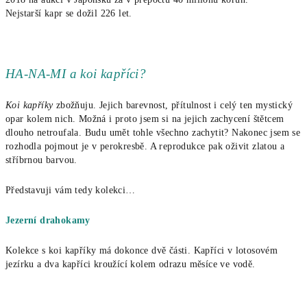
Nejstarší kapr se dožil 226 let.
HA-NA-MI a koi kapříci?
Koi kapříky
zbožňuju. Jejich barevnost, přítulnost i celý ten mystický
opar kolem nich. Možná i proto jsem si na jejich zachycení štětcem
dlouho netroufala. Budu umět tohle všechno zachytit? Nakonec jsem se
rozhodla pojmout je v perokresbě. A reprodukce pak oživit zlatou a
stříbrnou barvou.
Představuji vám tedy kolekci…
Jezerní drahokamy
Kolekce s koi kapříky má dokonce dvě části. Kapříci v lotosovém
jezírku a dva kapříci kroužící kolem odrazu měsíce ve vodě.