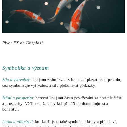
River FX on Unsplash
Symbolika a význam
Síla a vytrvalost
: koi jsou známí svou schopností plavat proti proudu,
což symbolizuje vytrvalost a sílu překonávat překážky.
Štěstí a prosperita
: barevní koi jsou často považováni za nositele štěstí
a prosperity. Věřilo se, že chov koi přináší do domu hojnost a
bohatství.
Láska a přátelství
: koi kapři jsou také symbolem lásky a přátelství,