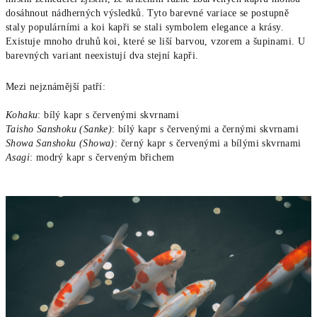
dosáhnout nádherných výsledků. Tyto barevné variace se postupně
staly populárními a koi kapři se stali symbolem elegance a krásy.
Existuje mnoho druhů koi, které se liší barvou, vzorem a šupinami. U
barevných variant neexistují dva stejní kapři.
Mezi nejznámější patří:
Kohaku
: bílý kapr s červenými skvrnami
Taisho Sanshoku (Sanke)
: bílý kapr s červenými a černými skvrnami
Showa Sanshoku (Showa)
: černý kapr s červenými a bílými skvrnami
Asagi
: modrý kapr s červeným břichem