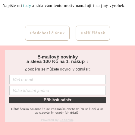
Napište mi
tady
a ráda vám tento motiv namaluji i na jiný výrobek.
Předchozí článek
Další článek
Z
á
E-mailové novinky
a sleva 100 Kč na 1. nákup ↓
p
Z odběru se můžete kdykoliv odhlásit.
a
t
í
Přihlásit odběr
Přihlášením souhlasíte se zasíláním obchodních sdělení a se
zpracováním osobních údajů.
Powered by
Leadhub
.