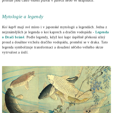
protože jsou často viděni plavat v párech nebo ve skupinách.
Mytologie a legendy
Koi kapři
mají své místo i v japonské mytologii a legendách. Jedna z
nejznámějších je legenda o koi kaprech a dračím vodopádu -
Legenda
o Dračí bráně
. Podle legendy, když koi kapr úspěšně překoná silný
proud a dosáhne vrcholu dračího vodopádu, promění se v draka. Tato
legenda symbolizuje transformaci a dosažení něčeho velkého skrze
vytrvalost a úsilí.