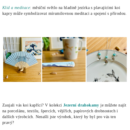
Klid a meditace
: měsíční světlo na hladině jezírka s plavajícími koi
kapry může symbolizovat mírumilovnou meditaci a spojení s přírodou.
Zaujali vás koi kapříci? V kolekci
Jezerní drahokamy
je můžete najít
na porcelánu, textilu, špercích, vějířích, papírových drobnostech i
dalších výrobcích. Nenašli jste výrobek, který by byl pro vás ten
pravý?