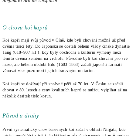
Alejandro Aro on Unsplash
O chovu koi kaprů
Koi kapři mají svůj původ v Číně, kde byli chováni možná už před
dvěma tisíci lety. Do Japonska se dostali během vlády čínské dynastie
Tang (618–907 n.l.), kdy byly obchodní a kulturní výměny mezi
těmito dvěma zeměmi na vrcholu. Původně byli koi chováni pro své
maso, ale během období Edo (1603-1868) začali japonští farmáři
věnovat více pozornosti jejich barevným mutacím.
Koi kapři se dožívají při správné péči až 70 let. V Česku se začali
chovat v 80. letech a ceny kvalitních kaprů se můžou vyšplhat až na
několik desítek tisíc korun.
Původ a druhy
První systematický chov barevných koi začal v oblasti Niigata, kde
místní zemědělci zjistili, že křížením různě zbarvených kaprů mohou