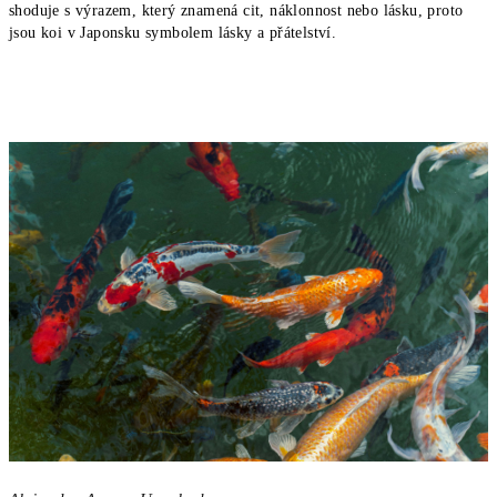
shoduje
s výrazem, který znamená cit, náklonnost nebo
lásku
, proto
jsou koi v Japonsku
symbolem
lásky a
přátelství
.