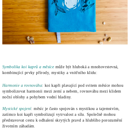
Symbolika koi kaprů a měsíce
může být hluboká a mnohovrstevná,
kombinující prvky přírody, mystiky a vnitřního klidu:
Harmonie a rovnováha
: koi kapři plavající pod svitem měsíce mohou
symbolizovat harmonii mezi zemí a nebem, rovnováhu mezi klidem
noční oblohy a pohybem vodní hladiny.
Mystické spojení
: měsíc je často spojován s mystikou a tajemstvím,
zatímco koi kapři symbolizují vytrvalost a sílu. Společně mohou
představovat cestu k odhalení skrytých pravd a hlubšího porozumění
životním záhadám.