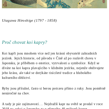
Utagawa Hiroshige (1797 - 1858)
Proč chovat koi kapry?
Koi kapři jsou mnohem více než jen krásní obyvatelé zahradních
jezírek. Jejich historie, od původu v Číně až po rozkvět chovu v
Japonsku, je příběhem o estetice, vytrvalosti a symbolice. Když se
díváte na koi kapra plavajícího v klidném jezírku, nejenže obdivujete
jeho krásu, ale také se dotýkáte tisícileté tradice a hlubokého
kulturního dědictví.
Ryby jsou přítulné, často si berou potravu přímo z ruky. Jsou poměrně
nenáročné na chov.
A tady je pár zajímavostí.... Nejdražší kapr na světě se prodal v roce
2018 na aukci v Japonsku za v přepočtu 40 milionů korun.