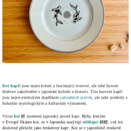
Koi kapři
jsou nejen krásní a fascinující tvorové, ale také bytosti
hluboce zakořeněné v japonské kultuře a historii. Tito barevní kapři
jsou nejen estetickým doplňkem
zahradních jezírek
, ale také symboly s
bohatým mytologickým a kulturním významem.
Výraz
koi
鯉 znamená japonsky prostě kapr.
Ryby
, kterým
v
Evropě
říkáme koi, se v
Japonsku
nazývají
nišikigoi
錦鯉, což lze
doslovně přeložit jako
brokátový
kapr
. Koi se v japonštině
zvukově