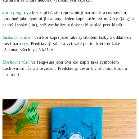
kultuře a zahrnuje několik významných aspektů:
Jin a jang
: dva koi kapři často reprezentují harmonii a rovnováhu,
podobně jako symbol jin a jang. Jeden kapr může být mužský (jang) a
druhý ženský (jin), což symbolizuje dokonalý soulad protikladů.
Láska a věrnost
: dva koi kapři jsou také symbolem lásky a oddanosti
mezi partnery. Představují silné a vytrvalé pouto, které dokáže
překonat všechny překážky.
Duchovní růst
: ve feng-šuej jsou dva koi kapři také symbolem
duchovního růstu a osvícení. Představují cestu k vnitřnímu klidu a
harmonii.