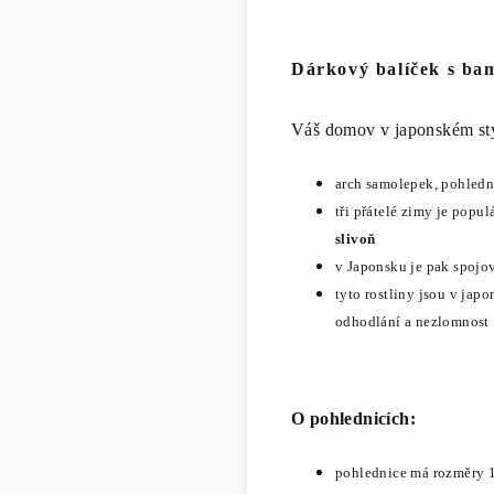
Dárkový balíček
s bam
Váš domov v japonském st
arch samolepek, pohled
tři přátelé zimy je popul
slivoň
v Japonsku je pak spojo
tyto rostliny jsou v jap
odhodlání a nezlomnost
O pohlednicích:
pohlednice má rozměry 1