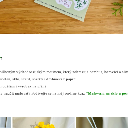
y
:
oblíbeným východoasijským motivem, který zobrazuje bambus, borovici a sli
rcelán, sklo, textil, šperky i drobnosti z papíru
m udělám i výrobek na přání
tiv naučit malovat? Podívejte se na můj on-line kurz
"Malování na sklo a po