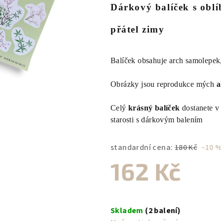
Dárkový balíček
s obl
je
0,0
přátel zimy
z
5
hvězdiček.
Balíček obsahuje arch samolepek,
Obrázky jsou reprodukce mých
a
Celý
krásný balíček
dostanete v 
starosti s dárkovým balením
standardní cena:
180 Kč
–10 
162 Kč
Měrná
cena:
Skladem
(2 balení)