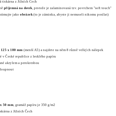
á tiskárna z Jižních Čech
lně
příjemná na dotek
, protože je zalaminovaná tzv. povrchem "soft touch"
arámujte jako
obrázek
(to je záminka, abyste ji nemuseli nikomu posílat)
e
125 x 180 mm
(menší A5) a najdete na něm 8 různě velkých nálepek
 v České republice z lesklého papíru
vané akrylem a perokresbou
yloupnout
 x 50 mm
, gramáž papíru je 350 g/m2
iskárna z Jižních Čech