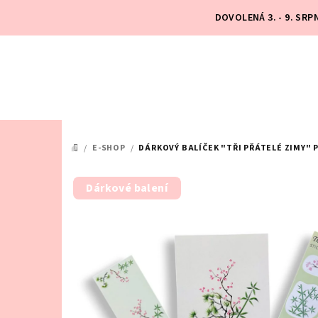
Přejít
DOVOLENÁ 3. - 9. SR
na
obsah
/
E-SHOP
/
DÁRKOVÝ BALÍČEK "TŘI PŘÁTELÉ ZIMY" 
DOMŮ
Dárkové balení