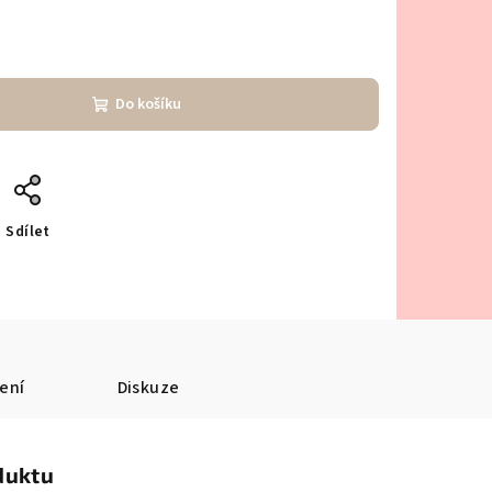
Do košíku
Sdílet
ení
Diskuze
duktu