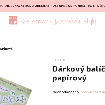
PNA. OBJEDNÁVKY BUDU ODESÍLAT POSTUPNĚ OD PONDĚLÍ 10. 8.. DĚK
PAPÍROVÝ
HA-NA-MI
Dárkový balíč
papírový
Průměrné
Neohodnoceno
Podrobnosti h
hodnocení
produktu