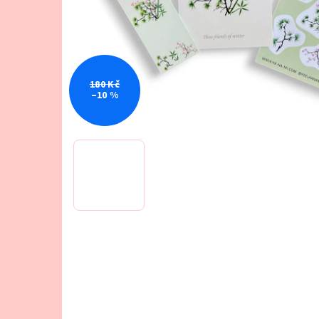
180 Kč
–10 %