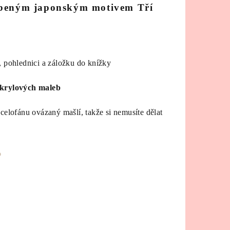
íbeným japonským motivem Tří
 pohlednici a záložku do knížky
krylových maleb
celofánu ovázaný mašlí, takže si nemusíte dělat
%