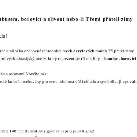
busem, borovicí a slivoní nebo-li Třemi přáteli zimy
ylu!
nice a záložka ozdobená
reprodukcí mých
akrylových maleb
Tří přátel zimy
ární východoasijský motiv, který reprezentuje tři rostliny –
bambus, borovici
ván s oslavami Nového roku
onské kultuře oceňovány pro svou odolnost vůči chladu a symbolizují vytrvalo
05 x 148 mm (formát A6), gramáž papíru je 340 g/m2