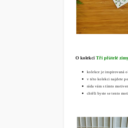
O kolekci
Tři přátelé zim
kolekce je inspirovaná 
v této kolekci najdete po
ráda vám s tímto motive
chtěli byste se tento mo