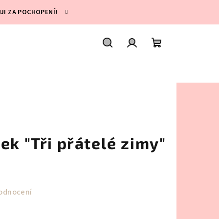
UJI ZA POCHOPENÍ!
Hledat
Přihlášení
Nákupní
košík
ek "Tři přátelé zimy"
odnocení