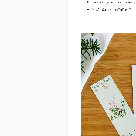
záložka je neuvěřitelně
k záložce si pořiďte tře