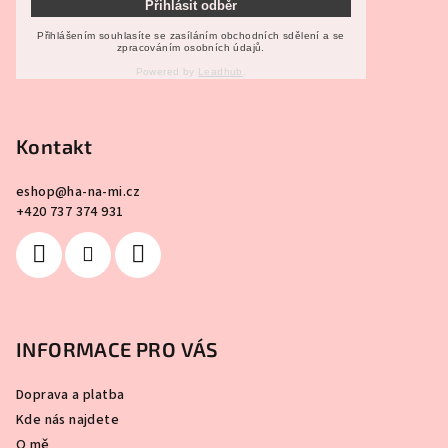
r
Přihlásit odběr
v
Přihlášením souhlasíte se zasíláním obchodních sdělení a se
zpracováním osobních údajů.
k
y
Powered by
Leadhub
.
v
ý
Kontakt
p
i
s
eshop
@
ha-na-mi.cz
+420 737 374 931
u
INFORMACE PRO VÁS
Doprava a platba
Kde nás najdete
O mě