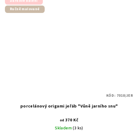
Dárkové balení
Ručně malované
KÓD:
7018/JER
porcelánový origami jeřáb "Vůně jarního snu"
370 Kč
od
Skladem
(3 ks)