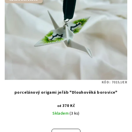
KÓD:
7015/JER
porcelánový origami jeřáb "Dlouhověká borovice"
370 Kč
od
Skladem
(3 ks)