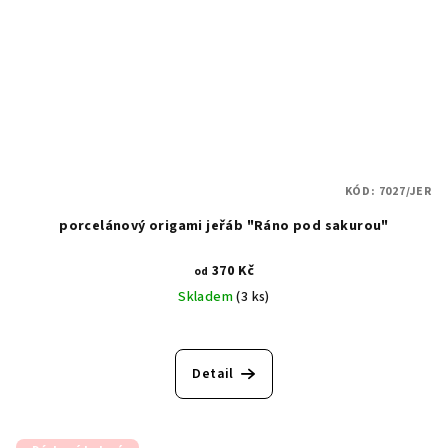
KÓD:
7027/JER
porcelánový origami jeřáb "Ráno pod sakurou"
370 Kč
od
Skladem
(3 ks)
Detail