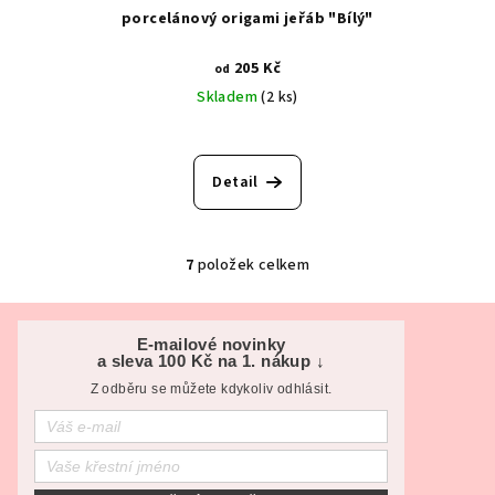
porcelánový origami jeřáb "Bílý"
205 Kč
od
Skladem
(2 ks)
Detail
7
položek celkem
O
v
Z
l
á
E-mailové novinky
á
a sleva 100 Kč na 1. nákup ↓
p
d
Z odběru se můžete kdykoliv odhlásit.
a
a
c
t
í
í
p