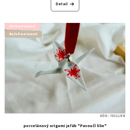
Detail
Dárkové balení
Ručně malované
KÓD:
7021/JER
porcelánový origami jeřáb "Pavoučí lilie"