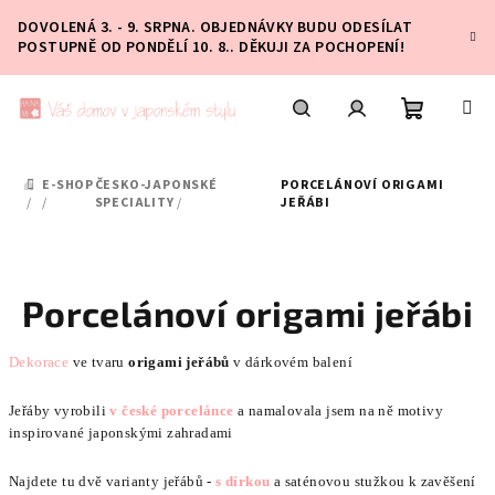
Přejít
DOVOLENÁ 3. - 9. SRPNA. OBJEDNÁVKY BUDU ODESÍLAT
na
POSTUPNĚ OD PONDĚLÍ 10. 8.. DĚKUJI ZA POCHOPENÍ!
obsah
Nákupní
Hledat
Přihlášení
E-SHOP
ČESKO-JAPONSKÉ
PORCELÁNOVÍ ORIGAMI
DOMŮ
košík
/
/
SPECIALITY
/
JEŘÁBI
Porcelánoví origami jeřábi
Dekorace
ve tvaru
origami jeřábů
v dárkovém balení
Jeřáby vyrobili
v české porcelánce
a namalovala jsem na ně motivy
inspirované japonskými zahradami
Najdete tu dvě varianty jeřábů -
s dírkou
a saténovou stužkou k zavěšení