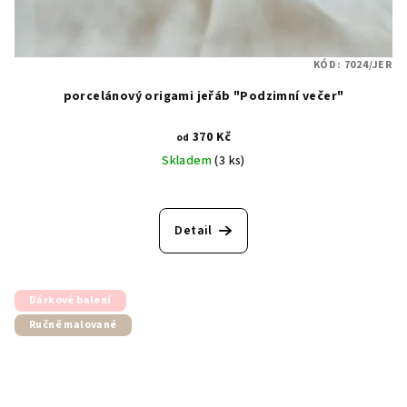
KÓD:
7024/JER
porcelánový origami jeřáb "Podzimní večer"
370 Kč
od
Skladem
(3 ks)
Detail
Dárkové balení
Ručně malované