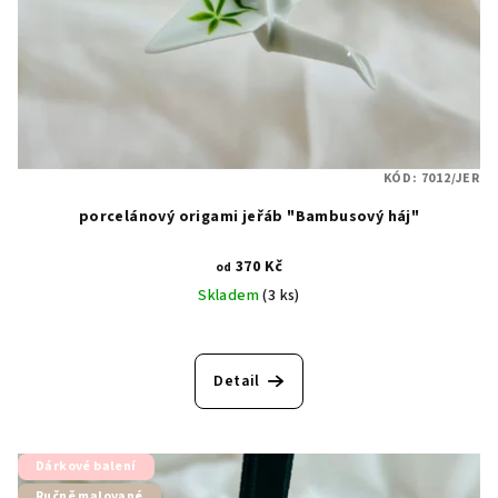
r
o
d
u
k
t
KÓD:
7012/JER
ů
porcelánový origami jeřáb "Bambusový háj"
370 Kč
od
Skladem
(3 ks)
Detail
Dárkové balení
Ručně malované