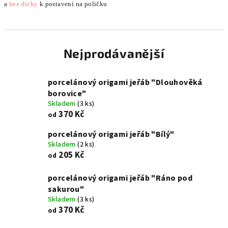
a
bez dírky
k postavení na poličku
Nejprodávanější
porcelánový origami jeřáb "Dlouhověká
borovice"
Skladem
(3 ks)
370 Kč
od
porcelánový origami jeřáb "Bílý"
Skladem
(2 ks)
205 Kč
od
porcelánový origami jeřáb "Ráno pod
sakurou"
Skladem
(3 ks)
370 Kč
od