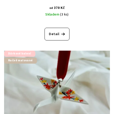
370 Kč
od
Skladem
(3 ks)
Detail
Dárkové balení
Ručně malované