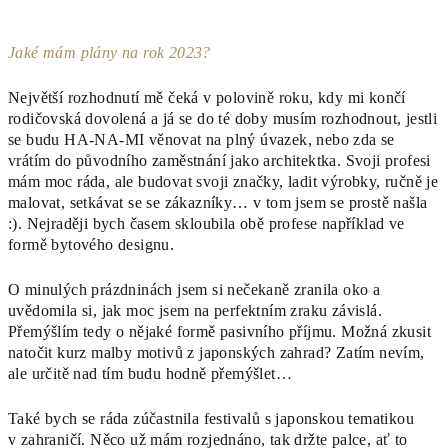
Jaké mám plány na rok 2023?
Největší rozhodnutí mě čeká v polovině roku, kdy mi končí
rodičovská dovolená a já se do té doby musím rozhodnout, jestli
se budu HA-NA-MI věnovat na plný úvazek, nebo zda se
vrátím do původního zaměstnání jako architektka. Svoji profesi
mám moc ráda, ale budovat svoji značky, ladit výrobky, ručně je
malovat, setkávat se se zákazníky… v tom jsem se prostě našla
:). Nejraději bych časem skloubila obě profese například ve
formě bytového designu.
O minulých prázdninách jsem si nečekaně zranila oko a
uvědomila si, jak moc jsem na perfektním zraku závislá.
Přemýšlím tedy o nějaké formě pasivního příjmu. Možná zkusit
natočit kurz malby motivů z japonských zahrad? Zatím nevím,
ale určitě nad tím budu hodně přemýšlet…
Také bych se ráda zúčastnila festivalů s japonskou tematikou
v zahraničí. Něco už mám rozjednáno, tak držte palce, ať to