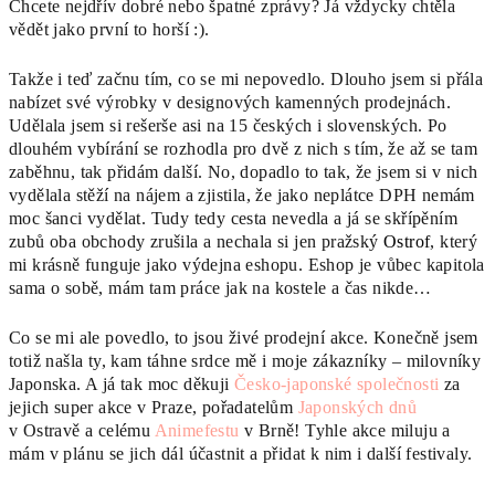
Chcete nejdřív dobré nebo špatné zprávy? Já vždycky chtěla
vědět jako první to horší :).
Takže i teď začnu tím, co se mi nepovedlo. Dlouho jsem si přála
nabízet své výrobky v designových kamenných prodejnách.
Udělala jsem si rešerše asi na 15 českých i slovenských. Po
dlouhém vybírání se rozhodla pro dvě z nich s tím, že až se tam
zaběhnu, tak přidám další. No, dopadlo to tak, že jsem si v nich
vydělala stěží na nájem a zjistila, že jako neplátce DPH nemám
moc šanci vydělat. Tudy tedy cesta nevedla a já se skřípěním
zubů oba obchody zrušila a nechala si jen pražský
Ostrof
, který
mi krásně funguje jako výdejna eshopu. Eshop je vůbec kapitola
sama o sobě, mám tam práce jak na kostele a čas nikde…
Co se mi ale povedlo, to jsou živé prodejní akce. Konečně jsem
totiž našla ty, kam táhne srdce mě i moje zákazníky – milovníky
Japonska. A já tak moc děkuji
Česko-japonské společnosti
za
jejich super akce v Praze, pořadatelům
Japonských dnů
v Ostravě a celému
Animefestu
v Brně! Tyhle akce miluju a
mám v plánu se jich dál účastnit a přidat k nim i další festivaly.