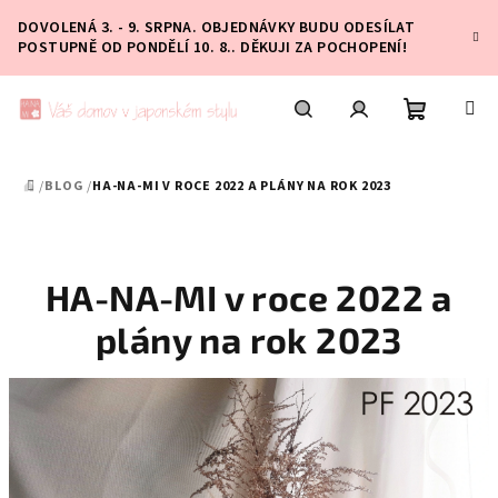
Přejít
DOVOLENÁ 3. - 9. SRPNA. OBJEDNÁVKY BUDU ODESÍLAT
na
POSTUPNĚ OD PONDĚLÍ 10. 8.. DĚKUJI ZA POCHOPENÍ!
obsah
Nákupní
Hledat
Přihlášení
/
BLOG
/
HA-NA-MI V ROCE 2022 A PLÁNY NA ROK 2023
DOMŮ
košík
HA-NA-MI v roce 2022 a
plány na rok 2023