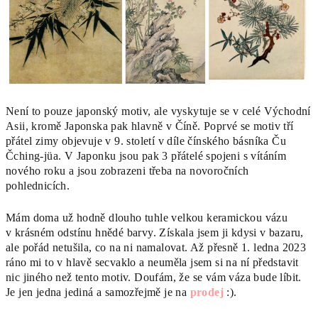
Není to pouze japonský motiv, ale vyskytuje se v celé Východní
Asii, kromě Japonska pak hlavně v Číně. Poprvé se motiv tří
přátel zimy objevuje v 9. století v díle čínského básníka Ču
Čching-jüa. V Japonku jsou pak 3 přátelé spojeni s vítáním
nového roku a jsou zobrazeni třeba na novoročních
pohlednicích.
Mám doma už hodně dlouho tuhle velkou keramickou vázu
v krásném odstínu hnědé barvy. Získala jsem ji kdysi v bazaru,
ale pořád netušila, co na ni namalovat. Až přesně 1. ledna 2023
ráno mi to v hlavě secvaklo a neuměla jsem si na ní představit
nic jiného než tento motiv. Doufám, že se vám váza bude líbit.
Je jen jedna jediná a samozřejmě je na
prodej
:).