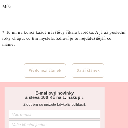
Míša
* To mi na konci každé návštěvy říkala babička. A já až poslední
roky chápu, co tím myslela. Zdraví je to nejdůležitější, co
máme.
Předchozí článek
Další článek
Z
á
E-mailové novinky
a sleva 100 Kč na 1. nákup ↓
p
Z odběru se můžete kdykoliv odhlásit.
a
t
í