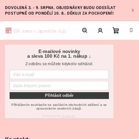
Přejít
DOVOLENÁ 3. - 9. SRPNA. OBJEDNÁVKY BUDU ODESÍLAT
na
POSTUPNĚ OD PONDĚLÍ 10. 8.. DĚKUJI ZA POCHOPENÍ!
obsah
Nákupní
Hledat
Přihlášení
Z
á
E-mailové novinky
a sleva 100 Kč na 1. nákup ↓
košík
p
Z odběru se můžete kdykoliv odhlásit.
a
t
í
Přihlásit odběr
Přihlášením souhlasíte se zasíláním obchodních sdělení a se
zpracováním osobních údajů.
Powered by
Leadhub
.