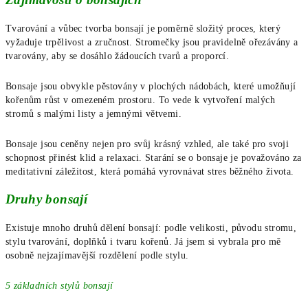
Tvarování a vůbec tvorba bonsají je poměrně složitý proces, který
vyžaduje trpělivost a zručnost. Stromečky jsou pravidelně ořezávány a
tvarovány, aby se dosáhlo žádoucích tvarů a proporcí.
Bonsaje jsou obvykle pěstovány v plochých nádobách, které umožňují
kořenům růst v omezeném prostoru. To vede k vytvoření malých
stromů s malými listy a jemnými větvemi.
Bonsaje jsou ceněny nejen pro svůj krásný vzhled, ale také pro svoji
schopnost přinést klid a relaxaci. Starání se o bonsaje je považováno za
meditativní záležitost, která pomáhá vyrovnávat stres běžného života.
Druhy bonsají
Existuje mnoho druhů dělení bonsají: podle velikosti, původu stromu,
stylu tvarování, doplňků i tvaru kořenů. Já jsem si vybrala pro mě
osobně nejzajímavější rozdělení podle stylu.
5 základních stylů bonsají