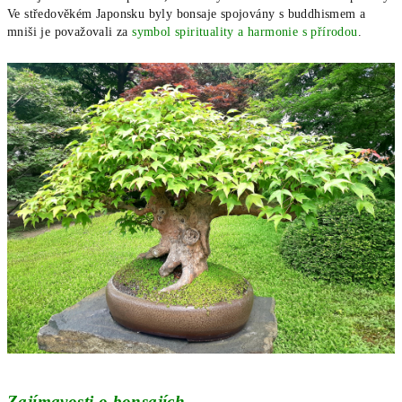
Ve středověkém Japonsku byly bonsaje spojovány s buddhismem a
mniši je považovali za
symbol spirituality a harmonie s přírodou
.
Zajímavosti o bonsajích