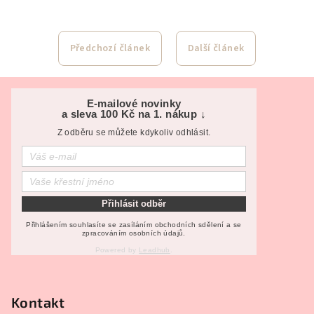
Předchozí článek
Další článek
Z
á
E-mailové novinky
a sleva 100 Kč na 1. nákup ↓
p
Z odběru se můžete kdykoliv odhlásit.
a
t
í
Přihlásit odběr
Přihlášením souhlasíte se zasíláním obchodních sdělení a se
zpracováním osobních údajů.
Powered by
Leadhub
.
Kontakt