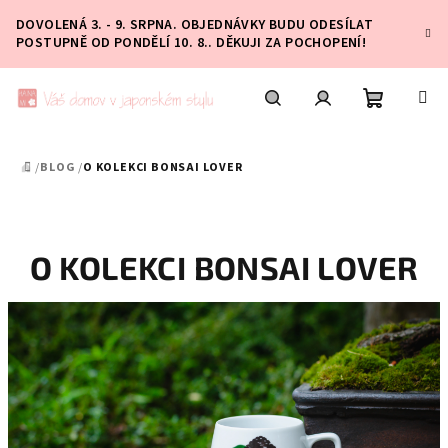
Přejít
DOVOLENÁ 3. - 9. SRPNA. OBJEDNÁVKY BUDU ODESÍLAT
na
POSTUPNĚ OD PONDĚLÍ 10. 8.. DĚKUJI ZA POCHOPENÍ!
obsah
Nákupní
Hledat
Přihlášení
/
BLOG
/
O KOLEKCI BONSAI LOVER
DOMŮ
košík
O KOLEKCI BONSAI LOVER