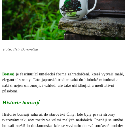
Foto: Petr Borovička
Bonsaj
je fascinující umělecká forma zahradničení, která vytváří malé,
elegantní stromy. Tato japonská tradice sahá do hluboké minulosti a
nabízí nejen ohromující vzhled, ale také uklidňující a meditativní
působení.
Historie bonsají
Historie bonsají sahá až do starověké Číny, kde byly první stromy
tvarovány tak, aby rostly ve velmi malých nádobách. Později se umění
bonsají rozšířilo do Japonska, kde se vyvinulo do své současné podoby.