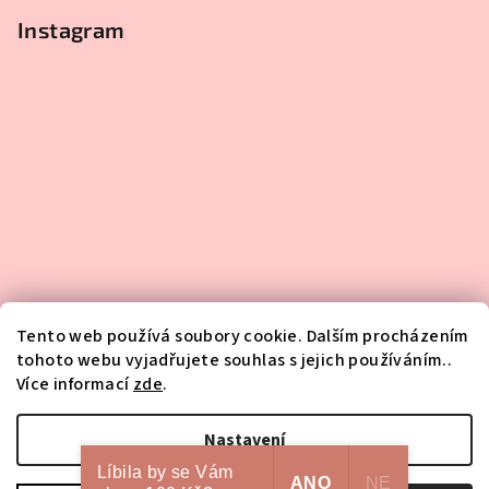
Instagram
Tento web používá soubory cookie. Dalším procházením
tohoto webu vyjadřujete souhlas s jejich používáním..
Více informací
zde
.
Sledovat na Instagramu
Nastavení
Líbila by se Vám
Copyright 2026
HA-NA-MI
. Všechna práva vyhrazena.
Upravit
ANO
NE