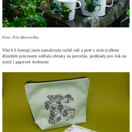
Foto: Petr Borovička
Všech 6 bonsají jsem namalovala ručně tuší a poté z nich (celkem
dlouhým procesem) udělala obtisky na porcelán, podklady pro tisk na
textil i papírové drobnosti.