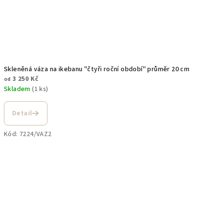
Skleněná váza na ikebanu "čtyři roční období" průměr 20 cm
3 250 Kč
od
Skladem
(1 ks)
Detail
Kód:
7224/VAZ2