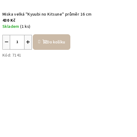
Miska velká "Kyuubi no Kitsune" průměr 16 cm
430 Kč
Skladem
(1 ks)
−
+
Do košíku
Kód:
7141