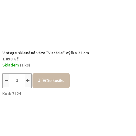
Vintage skleněná váza "Vistárie" výška 22 cm
1 890 Kč
Skladem
(1 ks)
−
+
Do košíku
Kód:
7124