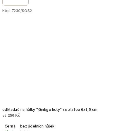
Kód:
7230/KOS2
odkladač na hůlky "Ginkgo listy" se zlatou 6x1,5 cm
250 Kč
od
Černá
bez jídelních hůlek