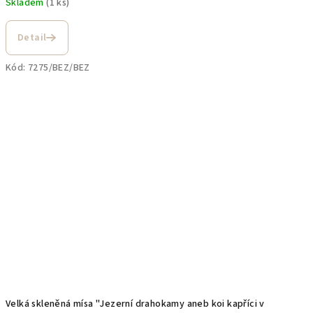
Skladem
(1 ks)
Detail
Kód:
7275/BEZ/BEZ
Velká skleněná mísa "Jezerní drahokamy aneb koi kapříci v