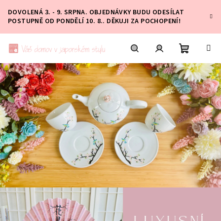
Přejít
DOVOLENÁ 3. - 9. SRPNA. OBJEDNÁVKY BUDU ODESÍLAT
na
POSTUPNĚ OD PONDĚLÍ 10. 8.. DĚKUJI ZA POCHOPENÍ!
obsah
Nákupní
Hledat
Přihlášení
košík