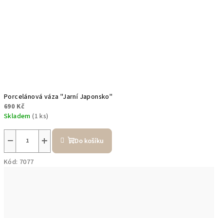
Porcelánová váza "Jarní Japonsko"
690 Kč
Skladem
(1 ks)
−
+
Do košíku
Kód:
7077