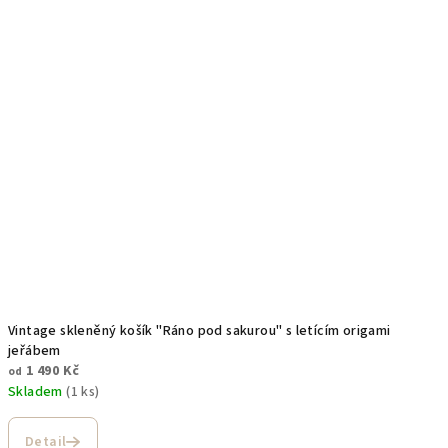
Vintage skleněný košík "Ráno pod sakurou" s letícím origami
jeřábem
1 490 Kč
od
Skladem
(1 ks)
Detail