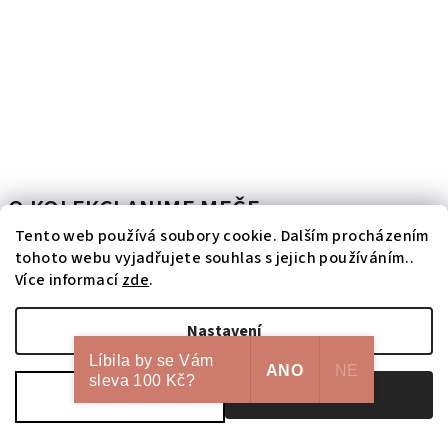
O KOLEKCI ANIME MEČE
Tento web používá soubory cookie. Dalším procházením
Zbraně z různých anime seriálů jsem malovala už v začátcích své
tohoto webu vyjadřujete souhlas s jejich používáním..
tvorby před mnoha lety. Začalo to tehdy Bleachem, Trigunem nebo
Více informací
zde
.
Soul Eaterem. Malovala jsem je ručně na...
Číst článek
Nastavení
Líbila by se Vám
ANO
NE
sleva 100 Kč?
Odmítnout
Souhlasím