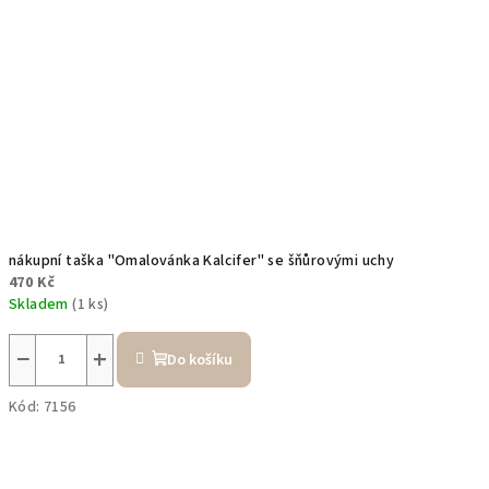
nákupní taška "Omalovánka Kalcifer" se šňůrovými uchy
470 Kč
Skladem
(1 ks)
−
+
Do košíku
Kód:
7156