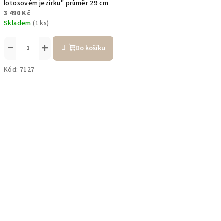
lotosovém jezírku" průměr 29 cm
3 490 Kč
Skladem
(1 ks)
−
+
Do košíku
Kód:
7127