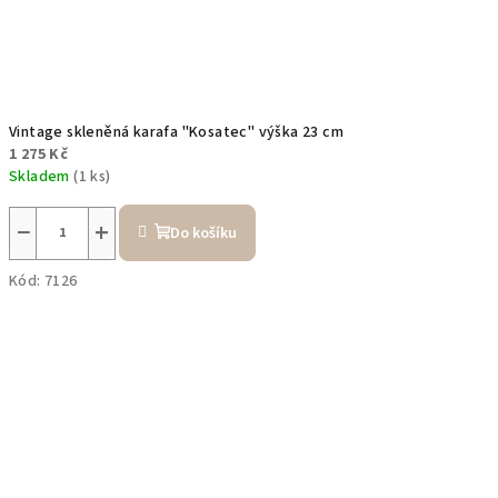
Vintage skleněná karafa "Kosatec" výška 23 cm
1 275 Kč
Skladem
(1 ks)
−
+
Do košíku
Kód:
7126