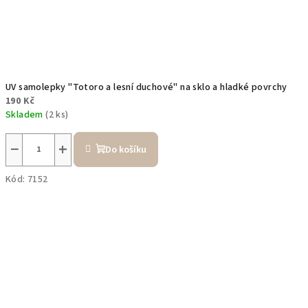
UV samolepky "Totoro a lesní duchové" na sklo a hladké povrchy
190 Kč
Skladem
(2 ks)
−
+
Do košíku
Kód:
7152