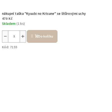
nákupní taška "Kyuubi no Kitsune" se šňůrovými uchy
470 Kč
Skladem
(1 ks)
−
+
Do košíku
Kód:
7155