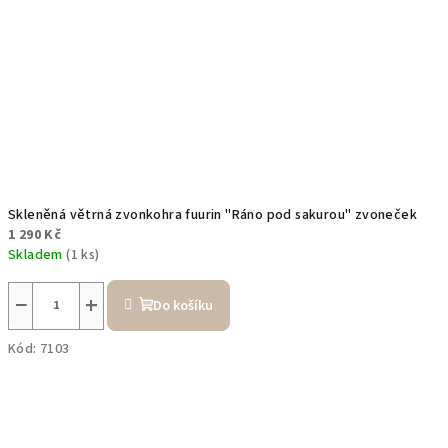
Skleněná větrná zvonkohra fuurin "Ráno pod sakurou" zvoneček
1 290 Kč
Skladem
(1 ks)
−
+
Do košíku
Kód:
7103