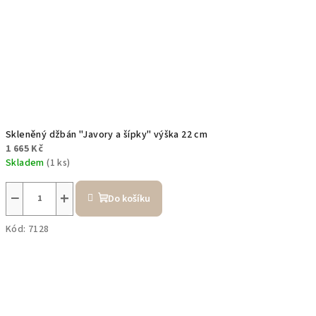
Skleněný džbán "Javory a šípky" výška 22 cm
1 665 Kč
Skladem
(1 ks)
−
+
Do košíku
Kód:
7128