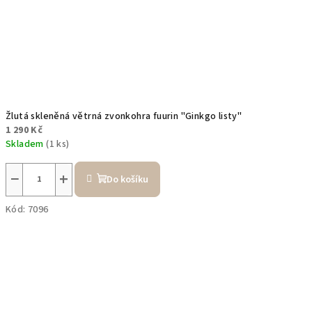
Žlutá skleněná větrná zvonkohra fuurin "Ginkgo listy"
1 290 Kč
Skladem
(1 ks)
−
+
Do košíku
Kód:
7096