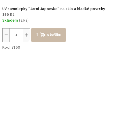
UV samolepky "Jarní Japonsko" na sklo a hladké povrchy
190 Kč
Skladem
(2 ks)
−
+
Do košíku
Kód:
7150