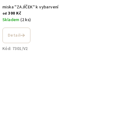
miska "ZAJÍČEK" k vybarvení
300 Kč
od
Skladem
(2 ks)
Detail
Kód:
7301/V2