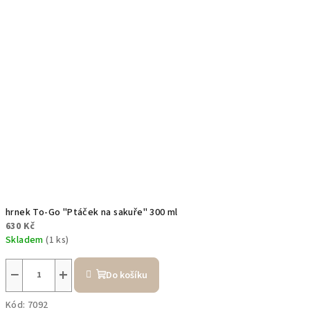
hrnek To-Go "Ptáček na sakuře" 300 ml
630 Kč
Skladem
(1 ks)
−
+
Do košíku
Kód:
7092