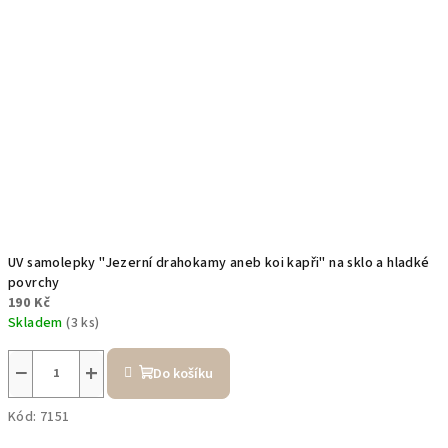
UV samolepky "Jezerní drahokamy aneb koi kapři" na sklo a hladké
povrchy
190 Kč
Skladem
(3 ks)
−
+
Do košíku
Kód:
7151