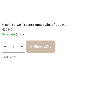
hrnek To-Go "Totoro omalovánka" 300 ml
470 Kč
Skladem
(1 ks)
−
+
Do košíku
Kód:
7075