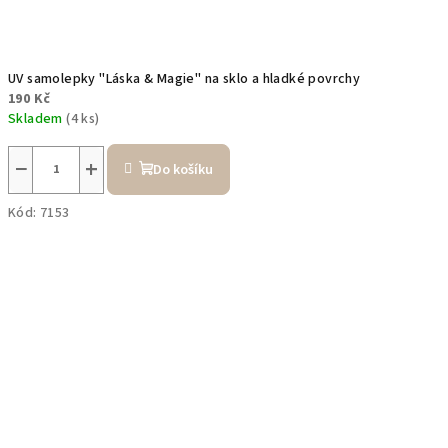
UV samolepky "Láska & Magie" na sklo a hladké povrchy
190 Kč
Skladem
(4 ks)
−
+
Do košíku
Kód:
7153