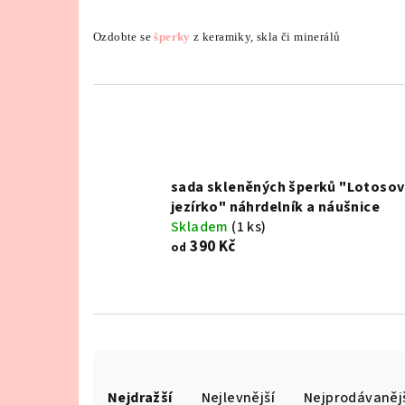
Ozdobte se
šperky
z keramiky, skla či minerálů
sada skleněných šperků "Lotoso
jezírko" náhrdelník a náušnice
Skladem
(1 ks)
390 Kč
od
Ř
Nejdražší
Nejlevnější
Nejprodávaněj