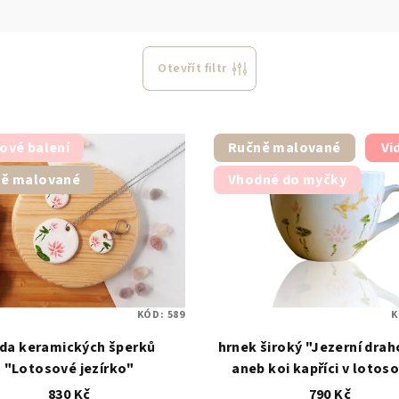
Otevřít filtr
ové balení
Ručně malované
Vi
ě malované
Vhodné do myčky
KÓD:
589
K
da keramických šperků
hrnek široký "Jezerní dra
"Lotosové jezírko"
aneb koi kapříci v loto
jezírku" 480 ml
830 Kč
790 Kč