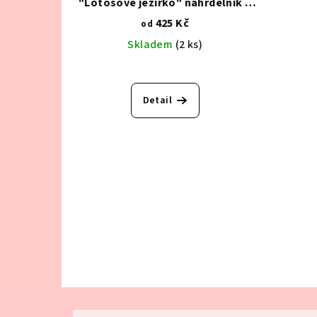
"Lotosové jezírko" náhrdelník a
náušnice
425 Kč
od
Skladem
(2 ks)
Detail
Z