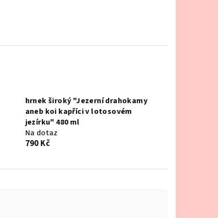
hrnek široký "Jezerní drahokamy
aneb koi kapříci v lotosovém
jezírku" 480 ml
Na dotaz
790 Kč