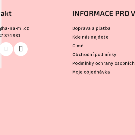
á
c
n
akt
INFORMACE PRO 
í
í
p
@
ha-na-mi.cz
Doprava a platba
r
37 374 931
Kde nás najdete
v
O mě
k
Obchodní podmínky
y
Podmínky ochrany osobních
v
Moje objednávka
ý
p
i
s
u