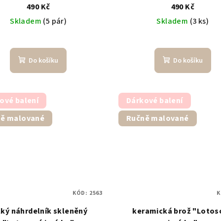
490 Kč
490 Kč
Skladem
(5 pár)
Skladem
(3 ks)
Do košíku
Do košíku
ové balení
Dárkové balení
ě malované
Ručně malované
KÓD:
2563
K
lký náhrdelník skleněný
keramická brož "Lotos