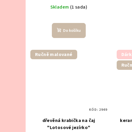
d
ů
Skladem
(1 sada)
u
k
Do košíku
t
ů
Ručně malované
Dárk
Ručn
KÓD:
2949
dřevěná krabička na čaj
kera
"Lotosové jezírko"