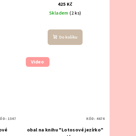
425 Kč
Skladem
(2 ks)
Do košíku
Video
ÓD:
1347
KÓD:
4674
ové
obal na knihu "Lotosové jezírko"