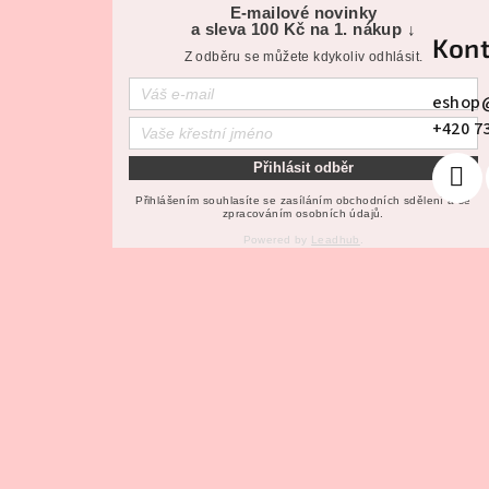
á
E-mailové novinky
a sleva 100 Kč na 1. nákup ↓
Kont
p
Z odběru se můžete kdykoliv odhlásit.
a
eshop
+420 7
t
Přihlásit odběr
í
Přihlášením souhlasíte se zasíláním obchodních sdělení a se
zpracováním osobních údajů.
Powered by
Leadhub
.