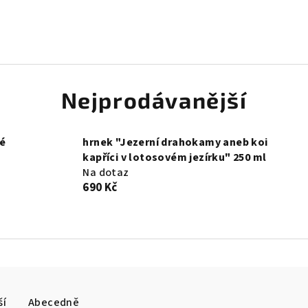
Nejprodávanější
vé
hrnek "Jezerní drahokamy aneb koi
kapříci v lotosovém jezírku" 250 ml
Na dotaz
690 Kč
ší
Abecedně