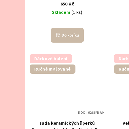
650 Kč
Skladem
(1 ks)
Do košíku
Dárkové balení
Dárk
Ručně malované
Ručn
KÓD:
6286/NAH
sada keramických šperků
ve