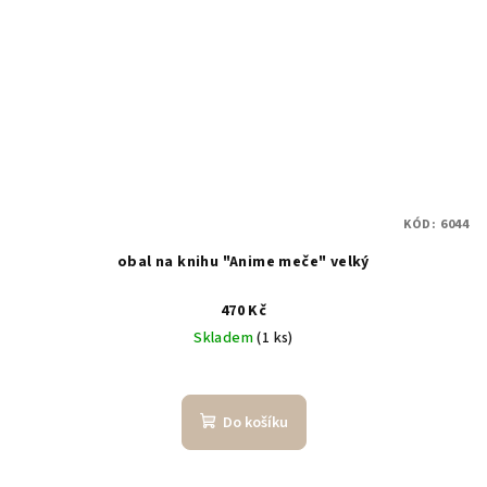
KÓD:
6044
obal na knihu "Anime meče" velký
470 Kč
Skladem
(1 ks)
Do košíku