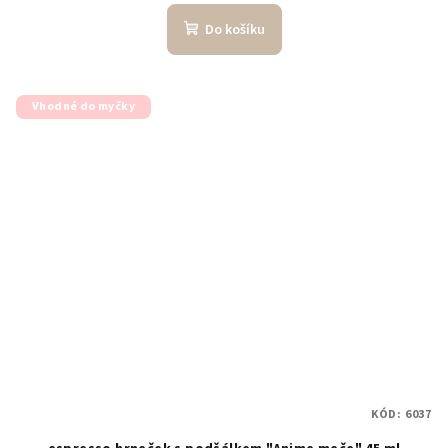
Do košíku
Vhodné do myčky
KÓD:
6037