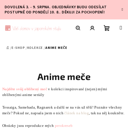
Přejít
DOVOLENÁ 3. - 9. SRPNA. OBJEDNÁVKY BUDU ODESÍLAT
na
POSTUPNĚ OD PONDĚLÍ 10. 8.. DĚKUJI ZA POCHOPENÍ!
obsah
Nákupní
Hledat
Přihlášení
/
E-SHOP
/
KOLEKCE
/
ANIME MEČE
DOMŮ
košík
Anime meče
Najděte svůj oblíbený meč
v kolekci inspirované (nejen) mými
oblíbenými anime seriály
Tessaiga, Samehada, Ragnarok a další se na vás už těší! Poznáte všechny
meče? Pokud ne, napsala jsem o nich
článek na blog
, tak na něj koukněte.
Obrázky jsou reprodukce mých
perokreseb