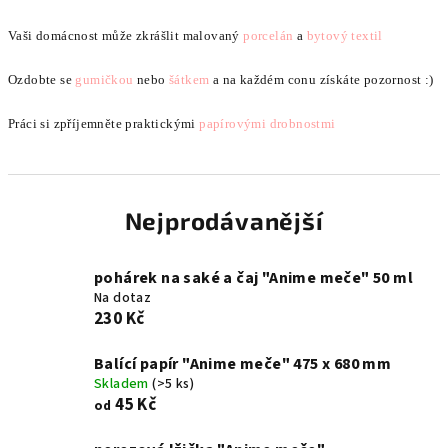
Vaši domácnost může zkrášlit malovaný
porcelán
a
bytový textil
Ozdobte se
gumičkou
nebo
šátkem
a na každém conu získáte pozornost :)
Práci si zpříjemněte praktickými
papírovými drobnostmi
Nejprodávanější
pohárek na saké a čaj "Anime meče" 50 ml
Na dotaz
230 Kč
Balící papír "Anime meče" 475 x 680 mm
Skladem
(>5 ks)
45 Kč
od