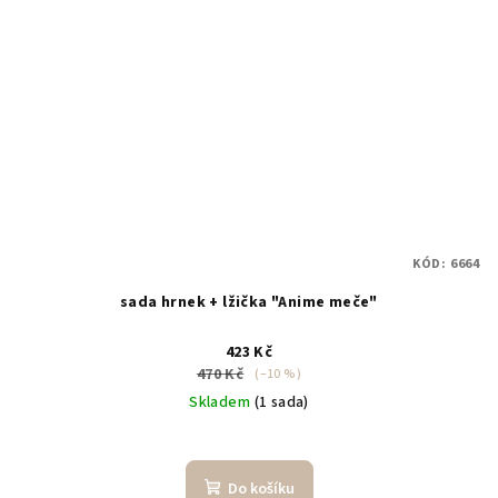
KÓD:
6664
sada hrnek + lžička "Anime meče"
423 Kč
470 Kč
(–10 %)
Skladem
(1 sada)
Do košíku