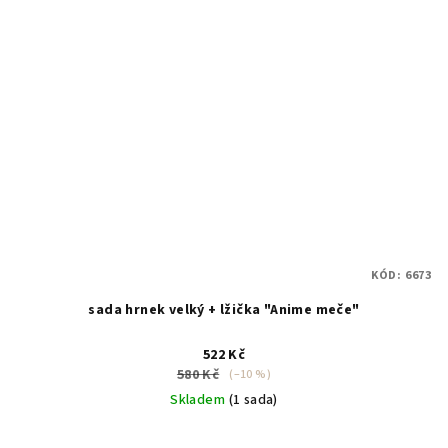
KÓD:
6673
sada hrnek velký + lžička "Anime meče"
522 Kč
580 Kč
(–10 %)
Skladem
(1 sada)