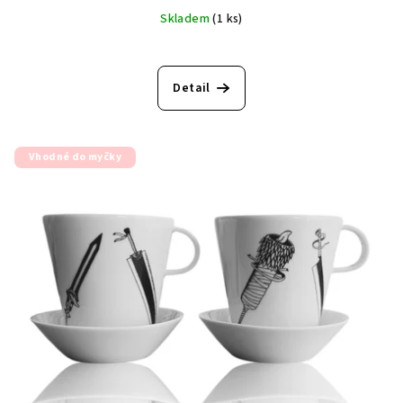
Skladem
(1 ks)
Detail
Vhodné do myčky