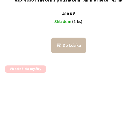
espresso hrneček s podšálkem "Anime meče" 45 ml
490 Kč
Skladem
(1 ks)
Do košíku
Vhodné do myčky