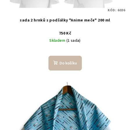
KÓD:
6036
sada 2 hrnků s podšálky "Anime meče" 200 ml
750 Kč
Skladem
(1 sada)
Do košíku