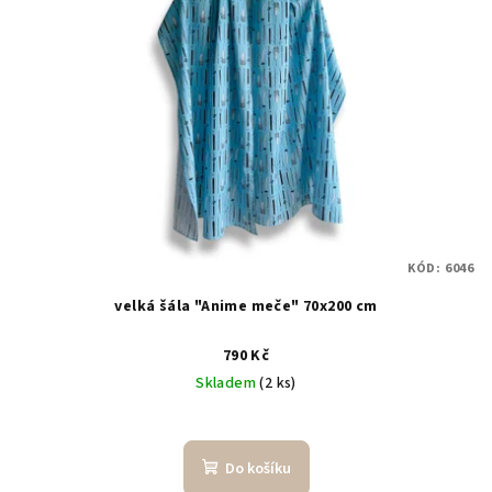
i
k
s
t
p
ů
r
o
d
u
k
t
KÓD:
6046
ů
velká šála "Anime meče" 70x200 cm
790 Kč
Skladem
(2 ks)
Průměrné
hodnocení
produktu
Do košíku
je