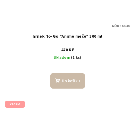
KÓD:
6030
hrnek To-Go "Anime meče" 300 ml
470 Kč
Skladem
(1 ks)
Do košíku
Video