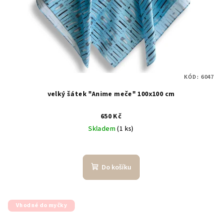
KÓD:
6047
velký šátek "Anime meče" 100x100 cm
650 Kč
Skladem
(1 ks)
Do košíku
Vhodné do myčky