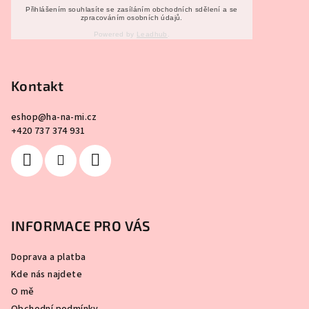
v
Přihlášením souhlasíte se zasíláním obchodních sdělení a se
ý
zpracováním osobních údajů.
p
Powered by
Leadhub
.
i
s
u
Kontakt
eshop
@
ha-na-mi.cz
+420 737 374 931
INFORMACE PRO VÁS
Doprava a platba
Kde nás najdete
O mě