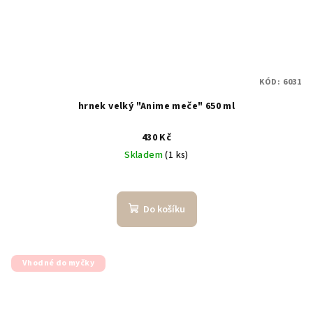
KÓD:
6031
hrnek velký "Anime meče" 650 ml
430 Kč
Skladem
(1 ks)
Do košíku
Vhodné do myčky