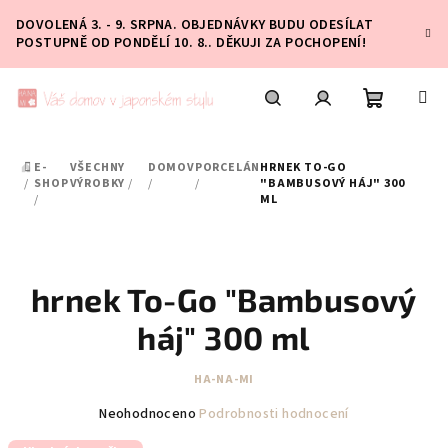
Přejít
DOVOLENÁ 3. - 9. SRPNA. OBJEDNÁVKY BUDU ODESÍLAT
na
POSTUPNĚ OD PONDĚLÍ 10. 8.. DĚKUJI ZA POCHOPENÍ!
obsah
Nákupní
Hledat
Přihlášení
E-
VŠECHNY
DOMOV
PORCELÁN
HRNEK TO-GO
DOMŮ
košík
/
SHOP
VÝROBKY
/
/
/
"BAMBUSOVÝ HÁJ" 300
/
ML
hrnek To-Go "Bambusový
háj" 300 ml
HA-NA-MI
Průměrné
Neohodnoceno
Podrobnosti hodnocení
hodnocení