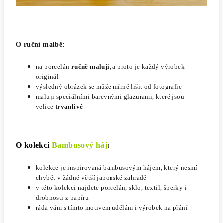
O ruční malbě:
na porcelán
ručně maluji
, a proto je každý výrobek
originál
výsledný obrázek se může mírně lišit od fotografie
maluji speciálními barevnými glazurami, které jsou
velice
trvanlivé
O kolekci
Bambusový háj
:
kolekce je inspirovaná bambusovým hájem, který nesmí
chybět v žádné větší japonské zahradě
v této kolekci najdete porcelán, sklo, textil, šperky i
drobnosti z papíru
ráda vám s tímto motivem udělám i výrobek na přání