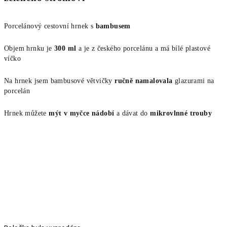
Porcelánový cestovní hrnek s
bambusem
Objem hrnku je
300 ml
a je z českého porcelánu a má bílé plastové
víčko
Na hrnek jsem bambusové větvičky
ručně namalovala
glazurami na
porcelán
Hrnek můžete
mýt v myčce nádobí
a dávat do
mikrovlnné trouby