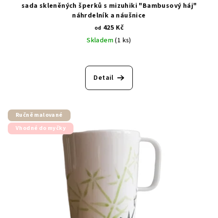
sada skleněných šperků s mizuhiki "Bambusový háj"
náhrdelník a náušnice
425 Kč
od
Skladem
(1 ks)
Detail
Ručně malované
Vhodné do myčky