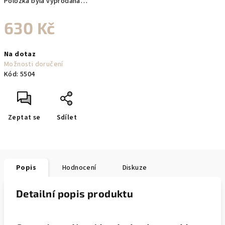
Položka byla vyprodána…
630 Kč
Měrná
Na dotaz
cena:
Možnosti doručení
Kód:
5504
Zeptat se
Sdílet
Popis
Hodnocení
Diskuze
Detailní popis produktu