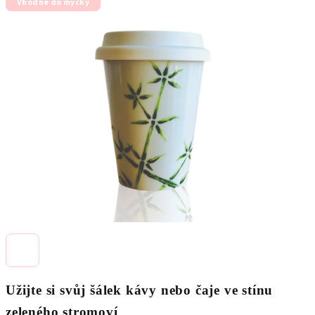
Vhodné do myčky
produktu
je
0,0
z
5
hvězdiček.
Užijte si svůj šálek kávy nebo čaje ve stínu
zeleného stromoví