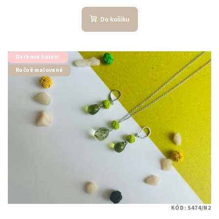
Do košíku
Dárkové balení
Ručně malované
KÓD:
5474/N2