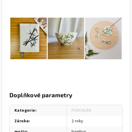
Doplňkové parametry
Kategorie
:
PORCELÁN
Záruka
:
2 roky
motiv
:
bambus