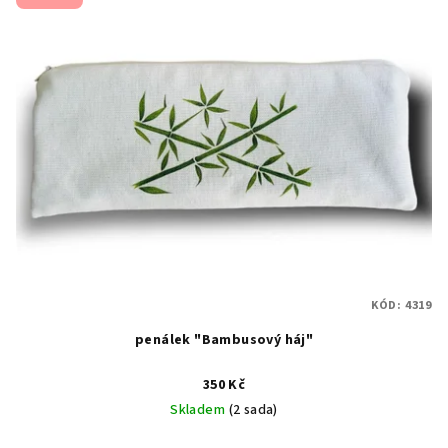
KÓD:
4319
penálek "Bambusový háj"
350 Kč
Skladem
(2 sada)