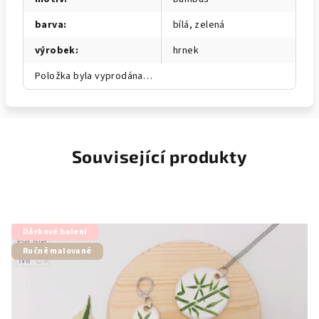
barva
:
bílá, zelená
výrobek
:
hrnek
Položka byla vyprodána…
Související produkty
Dárkové balení
Ručně malované