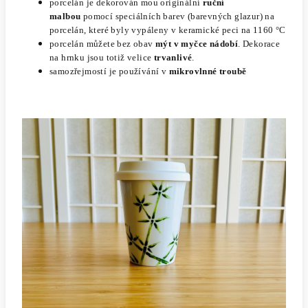
porcelán je dekorován mou originální
ruční
malbou
pomocí
speciálních barev (barevných glazur) na
porcelán, které byly vypáleny v keramické peci na 1160 °C
porcelán můžete bez obav
mýt v myčce nádobí
. Dekorace
na hrnku jsou totiž velice
trvanlivé
.
samozřejmostí je používání v
mikrovlnné troubě