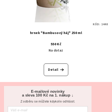
KÓD:
1448
hrnek "Bambusový háj" 250 ml
550 Kč
Na dotaz
Detail
Z
á
E-mailové novinky
a sleva 100 Kč na 1. nákup ↓
p
Z odběru se můžete kdykoliv odhlásit.
a