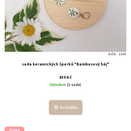
KÓD:
2245
sada keramických šperků "Bambusový háj"
830 Kč
Skladem
(2 sada)
Do košíku
Video