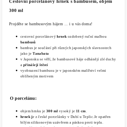
Cestovní porcelánový hrnek s bambusem, objem
300 ml
Projděte se bambusovým hájem ... i u vás doma!
cestovní p
orcelánový
hrnek
ozdobený ruční malbou
bambusů
bambus je součástí při různých japonských slavnostech
jako je
Tanabata
v Japonsku se věří, že bambusové háje odhánějí zlé duchy
a
přinášejí štěstí
vyobrazení bambusu je v japonském malířství velmi
oblíbeným motivem
O porcelánu:
objem hrnku je
300 ml
vysoký je
11 cm
.
h
rnek j
e z české porcelánky v Dubí u Teplic.
Je opatřen
bílým silikonovým uzávěrem a páskou proti teplu.