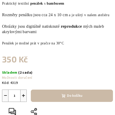
Praktický textilní
penálek
s
bambusem
Rozměry penálku jsou cca 24 x 10 cm
a je ušitý v našem ateliéru
Obrázky jsou digitálně natisknuté
reprodukce
mých
maleb
akrylovými barvami
Penálek
je možné prát v pračce na 30°C
350 Kč
Měrná
Skladem
(2 sada)
cena:
Možnosti doručení
Kód:
4319
−
+
Do košíku