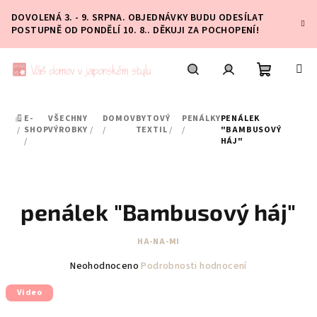
Přejít
DOVOLENÁ 3. - 9. SRPNA. OBJEDNÁVKY BUDU ODESÍLAT
na
POSTUPNĚ OD PONDĚLÍ 10. 8.. DĚKUJI ZA POCHOPENÍ!
obsah
Nákupní
Hledat
Přihlášení
E-
VŠECHNY
DOMOV
BYTOVÝ
PENÁLKY
PENÁLEK
DOMŮ
košík
/
SHOP
VÝROBKY
/
/
TEXTIL
/
/
"BAMBUSOVÝ
/
HÁJ"
penálek "Bambusový háj"
HA-NA-MI
Průměrné
Neohodnoceno
Podrobnosti hodnocení
hodnocení
Video
produktu
je