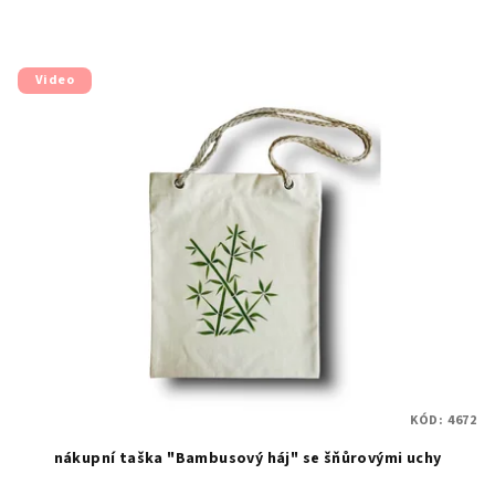
Video
KÓD:
4672
nákupní taška "Bambusový háj" se šňůrovými uchy