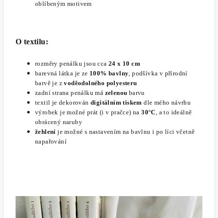
oblíbeným motivem
O textilu:
rozměry penálku jsou cca
24 x 10 cm
barevná látka je ze
100% bavlny
, podšívka v přírodní
barvě je z
voděodolného polyesteru
zadní strana penálku má
zelenou
barvu
textil je dekorován
digitálním tiskem
dle mého návrhu
výrobek je možné prát (i v pračce) na
30°C
, a to ideálně
obrácený naruby
žehlení
je možné s nastavením na bavlnu
i po líci včetně
napařování