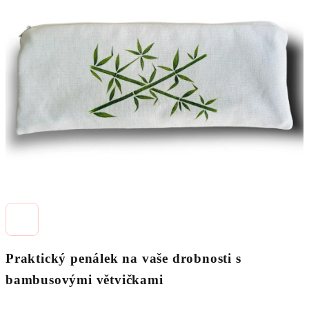
0,0
z
5
hvězdiček.
Praktický penálek na vaše drobnosti s
bambusovými větvičkami