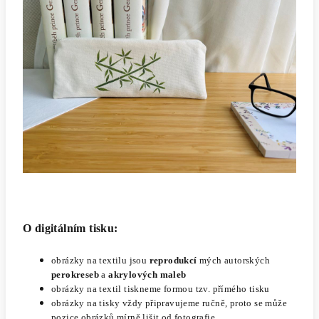
O digitálním tisku:
obrázky na textilu jsou
reprodukcí
mých autorských
perokreseb
a
akrylových maleb
obrázky na textil tiskneme formou tzv. přímého tisku
obrázky na tisky vždy připravujeme ručně, proto se může
pozice obrázků mírně lišit od fotografie