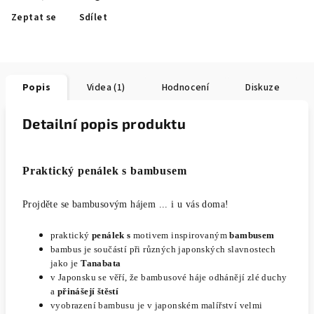
Zeptat se
Sdílet
Popis
Videa (1)
Hodnocení
Diskuze
Detailní popis produktu
Praktický penálek s bambusem
Projděte se bambusovým hájem ... i u vás doma!
praktický
penálek s
motivem inspirovaným
bambusem
bambus je součástí při různých japonských slavnostech
jako je
Tanabata
v Japonsku se věří, že bambusové háje odhánějí zlé duchy
a
přinášejí štěstí
vyobrazení bambusu je v japonském malířství velmi