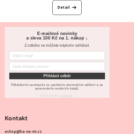
Detail
Z
á
E-mailové novinky
a sleva 100 Kč na 1. nákup ↓
p
Z odběru se můžete kdykoliv odhlásit.
a
t
í
Přihlásit odběr
Přihlášením souhlasíte se zasíláním obchodních sdělení a se
zpracováním osobních údajů.
Powered by
Leadhub
.
Kontakt
eshop
@
ha-na-mi.cz