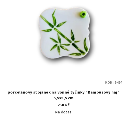
KÓD:
5494
porcelánový stojánek na vonné tyčinky "Bambusový háj"
5,5x5,5 cm
250 Kč
Na dotaz