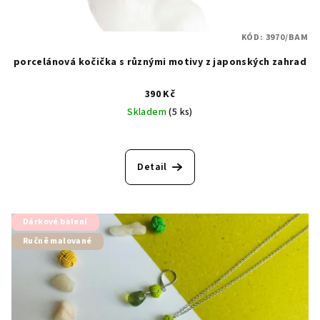
KÓD:
3970/BAM
porcelánová kočička s různými motivy z japonských zahrad
390 Kč
Skladem
(5 ks)
Detail
Dárkové balení
Ručně malované