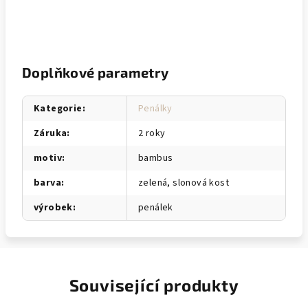
Doplňkové parametry
Kategorie
:
Penálky
Záruka
:
2 roky
motiv
:
bambus
barva
:
zelená, slonová kost
výrobek
:
penálek
Související produkty