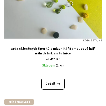
KÓD:
5474/N2
sada skleněných šperků s mizuhiki "Bambusový háj"
náhrdelník a náušnice
425 Kč
od
Skladem
(1 ks)
Detail
Ručně malované