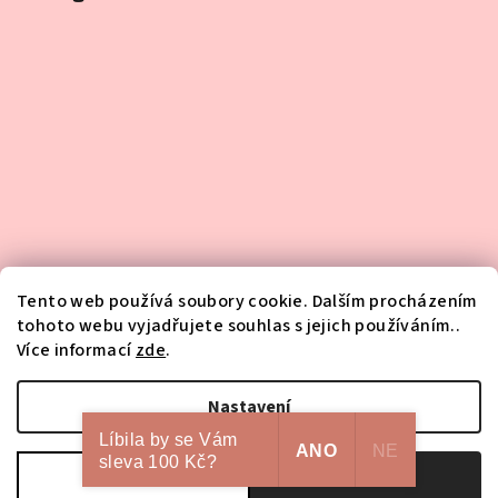
Tento web používá soubory cookie. Dalším procházením
tohoto webu vyjadřujete souhlas s jejich používáním..
Více informací
zde
.
Sledovat na Instagramu
Nastavení
Líbila by se Vám
Copyright 2026
HA-NA-MI
. Všechna práva vyhrazena.
Upravit
ANO
NE
sleva 100 Kč?
nastavení cookies
Odmítnout
Souhlasím