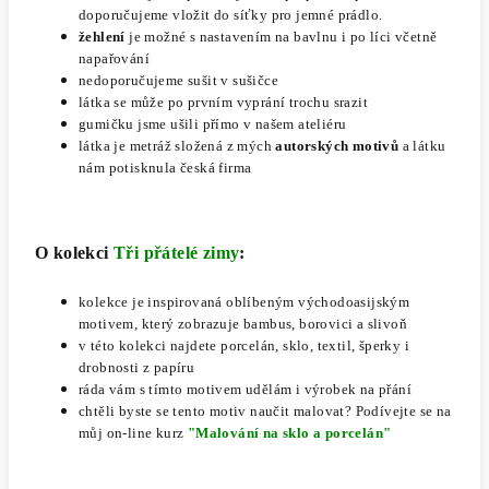
doporučujeme vložit do síťky pro jemné prádlo.
žehlení
je možné s nastavením na bavlnu i po líci včetně
napařování
nedoporučujeme sušit v sušičce
látka se může po prvním vyprání trochu srazit
gumičku jsme ušili přímo v našem ateliéru
látka je metráž složená z mých
autorských motivů
a látku
nám potisknula česká firma
O kolekci
Tři přátelé zimy
:
kolekce je inspirovaná oblíbeným východoasijským
motivem, který zobrazuje bambus, borovici a slivoň
v této kolekci najdete porcelán, sklo, textil, šperky i
drobnosti z papíru
ráda vám s tímto motivem udělám i výrobek na přání
chtěli byste se tento motiv naučit malovat? Podívejte se na
můj on-line kurz
"Malování na sklo a porcelán"