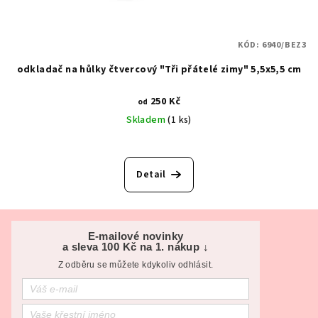
KÓD:
6940/BEZ3
odkladač na hůlky čtvercový "Tři přátelé zimy" 5,5x5,5 cm
250 Kč
od
Skladem
(1 ks)
Detail
Z
á
E-mailové novinky
a sleva 100 Kč na 1. nákup ↓
p
Z odběru se můžete kdykoliv odhlásit.
a
t
í