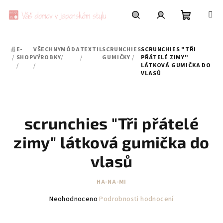
Přejít
na
obsah
Nákupní
Hledat
Přihlášení
E-
VŠECHNY
MÓDA
TEXTIL
SCRUNCHIES
SCRUNCHIES "TŘI
DOMŮ
košík
/
SHOP
VÝROBKY
/
/
GUMIČKY
/
PŘÁTELÉ ZIMY"
/
/
LÁTKOVÁ GUMIČKA DO
VLASŮ
scrunchies "Tři přátelé
zimy" látková gumička do
vlasů
HA-NA-MI
Průměrné
Neohodnoceno
Podrobnosti hodnocení
hodnocení
produktu