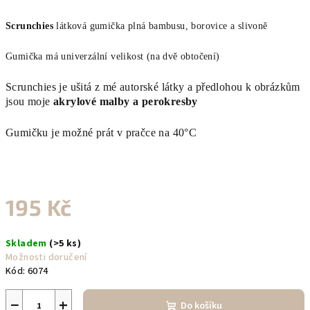
Scrunchies
látková gumička plná bambusu, borovice a slivoně
Gumička má univerzální velikost (na dvě obtočení)
Scrunchies je ušitá z mé autorské látky a předlohou k obrázkům
jsou moje
akrylové malby a perokresby
Gumičku je možné prát v pračce na 40°C
195 Kč
Měrná
Skladem
(>5 ks)
cena:
Možnosti doručení
Kód:
6074
−
+
Do košíku