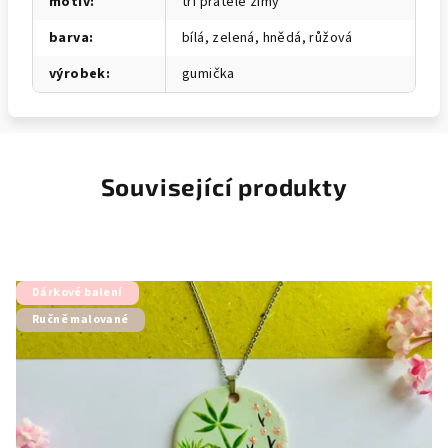
motiv
:
tři přátelé zimy
barva
:
bílá, zelená, hnědá, růžová
výrobek
:
gumička
Související produkty
Dárkové balení
Ručně malované