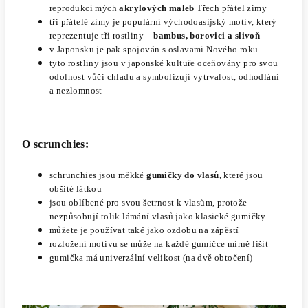
reprodukcí mých
akrylových maleb
Třech přátel zimy
tři přátelé zimy je populární východoasijský motiv, který
reprezentuje tři rostliny –
bambus, borovici a slivoň
v Japonsku je pak spojován s oslavami Nového roku
tyto rostliny jsou v japonské kultuře oceňovány pro svou
odolnost vůči chladu a symbolizují vytrvalost, odhodlání
a nezlomnost
O scrunchies:
schrunchies jsou měkké
gumičky do vlasů
, které jsou
obšité látkou
jsou oblíbené pro svou šetrnost k vlasům, protože
nezpůsobují tolik lámání vlasů jako klasické gumičky
můžete je používat také jako ozdobu na zápěstí
rozložení motivu se může na každé gumičce mírně lišit
gumička má univerzální velikost (na dvě obtočení)