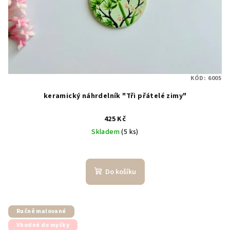
KÓD:
6005
keramický náhrdelník "Tři přátelé zimy"
425 Kč
Skladem
(5 ks)
Do košíku
Ručně malované
Vhodné do myčky