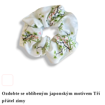
je
0,0
z
5
hvězdiček.
Ozdobte se oblíbeným japonským motivem Tří
přátel zimy