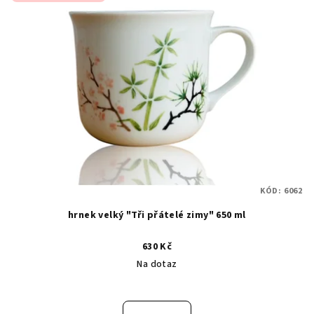
KÓD:
6062
hrnek velký "Tři přátelé zimy" 650 ml
630 Kč
Na dotaz