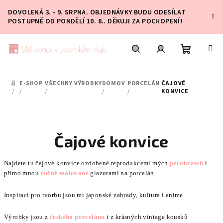
Přejít
DOVOLENÁ 3. - 9. SRPNA. OBJEDNÁVKY BUDU ODESÍLAT
na
POSTUPNĚ OD PONDĚLÍ 10. 8.. DĚKUJI ZA POCHOPENÍ!
obsah
Nákupní
Hledat
Přihlášení
E-SHOP
VŠECHNY VÝROBKY
DOMOV
PORCELÁN
ČAJOVÉ
DOMŮ
košík
/
/
/
/
/
KONVICE
Čajové konvice
Najdete tu čajové konvice ozdobené reprodukcemi mých
perokreseb
i
přímo mnou
ručně malované
glazurami na porcelán
Inspirací pro tvorbu jsou mi japonské zahrady, kultura i anime
Výrobky jsou z
českého porcelánu
i z krásných vintage kousků