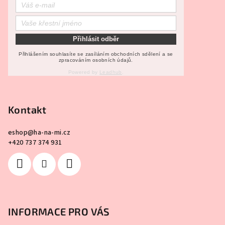
c
t
í
í
p
r
Přihlásit odběr
v
Přihlášením souhlasíte se zasíláním obchodních sdělení a se
zpracováním osobních údajů.
k
y
Powered by
Leadhub
.
v
ý
Kontakt
p
i
s
eshop
@
ha-na-mi.cz
+420 737 374 931
u
INFORMACE PRO VÁS