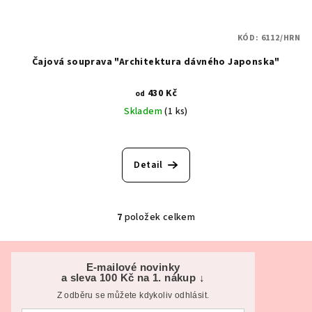
KÓD:
6112/HRN
Čajová souprava "Architektura dávného Japonska"
430 Kč
od
Skladem
(1 ks)
Detail
7
položek celkem
O
v
Z
l
á
E-mailové novinky
á
a sleva 100 Kč na 1. nákup ↓
p
d
Z odběru se můžete kdykoliv odhlásit.
a
a