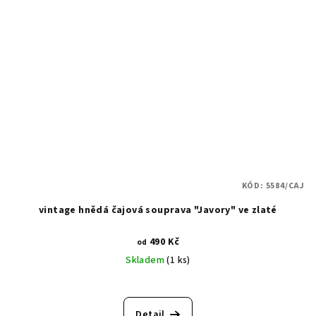
KÓD:
5584/CAJ
vintage hnědá čajová souprava "Javory" ve zlaté
490 Kč
od
Skladem
(1 ks)
Detail