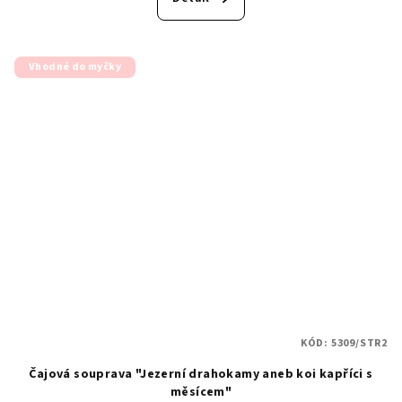
Vhodné do myčky
KÓD:
5309/STR2
Čajová souprava "Jezerní drahokamy aneb koi kapříci s
měsícem"