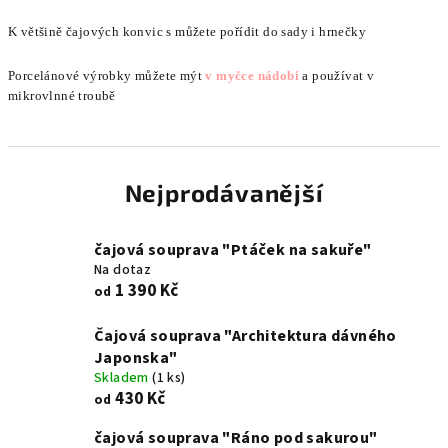
K většině čajových konvic s můžete pořídit do sady i hrnečky
Porcelánové výrobky můžete mýt
v myčce nádobí
a používat v
mikrovlnné troubě
Nejprodávanější
čajová souprava "Ptáček na sakuře"
Na dotaz
1 390 Kč
od
Čajová souprava "Architektura dávného
Japonska"
Skladem
(1 ks)
430 Kč
od
čajová souprava "Ráno pod sakurou"