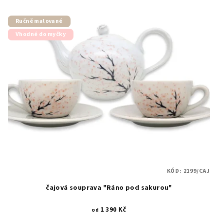
Ručně malované
Vhodné do myčky
KÓD:
2199/CAJ
čajová souprava "Ráno pod sakurou"
1 390 Kč
od