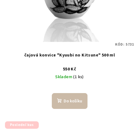
KÓD:
5731
čajová konvice "Kyuubi no Kitsune" 500 ml
550 Kč
Skladem
(1 ks)
Do košíku
Poslední kus