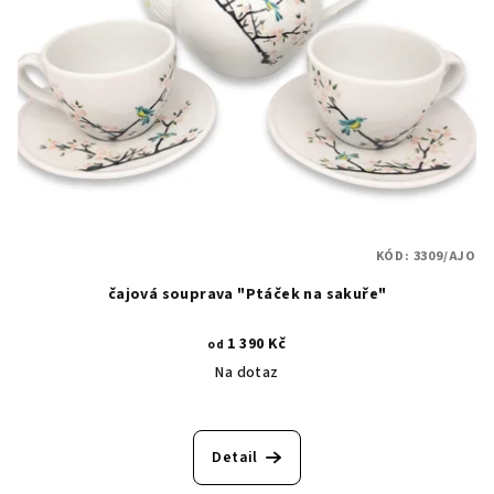
s
t
p
ů
r
o
d
u
k
t
KÓD:
3309/AJO
ů
čajová souprava "Ptáček na sakuře"
1 390 Kč
od
Na dotaz
Detail