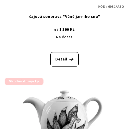
KÓD:
6931/AJO
čajová souprava "Vůně jarního snu"
1 390 Kč
od
Na dotaz
Detail
Vhodné do myčky