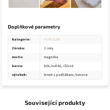
Doplňkové parametry
Kategorie
:
PORCELÁN
Záruka
:
2 roky
motiv
:
magnólie
barva
:
bílá, hnědá, růžová
výrobek
:
hrnek s podšálkem, konvice
Související produkty