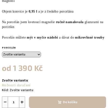
magnolií
Objem konvice je
0,95 l
a je z českého porcelánu
Na porcelán jsem kvetoucí magnolie
ručně namalovala
glazurami na
porcelán
Porcelán
můžete
mýt v myčce nádobí
a dávat do
mikrovlnné trouby
PORCELÁN
od
1 390 Kč
Měrná
Zvolte variantu
cena:
Možnosti doručení
Kód:
Zvolte variantu
−
+
Do košíku