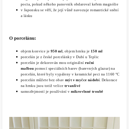
pocta, pokud někoho panovník obdaroval keřem magnólie
v Japonsku se věří, že její vůně navozuje romantické snění
a lásku
O porcelánu:
objem konvice je
950 ml
, objem hrnku je
150 ml
porcelán
je z české porcelánky v Dubí u Teplic
porcelán je dekorován mou originální
ruční
malbou
pomocí
speciálních barev (barevných glazur) na
porcelán, které byly vypáleny v keramické peci na 1160 °C
porcelán můžete bez obav
mýt v myčce nádobí
. Dekorace
na hrnku jsou totiž velice
trvanlivé
samozřejmostí je používání v
mikrovlnné troubě