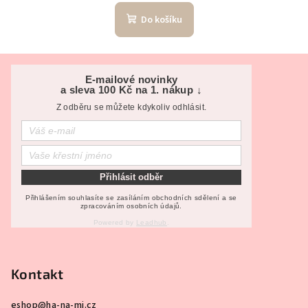
Do košíku
Z
á
E-mailové novinky
a sleva 100 Kč na 1. nákup ↓
p
Z odběru se můžete kdykoliv odhlásit.
a
t
í
Přihlásit odběr
Přihlášením souhlasíte se zasíláním obchodních sdělení a se
zpracováním osobních údajů.
Powered by
Leadhub
.
Kontakt
eshop
@
ha-na-mi.cz