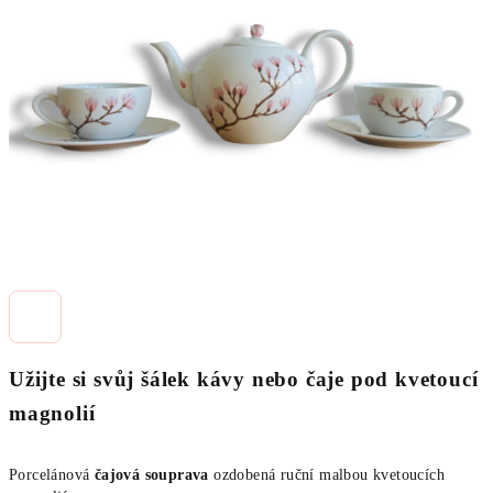
5
hvězdiček.
Užijte si svůj šálek kávy nebo čaje pod kvetoucí
magnolií
Porcelánová
čajová souprava
ozdobená ruční malbou kvetoucích