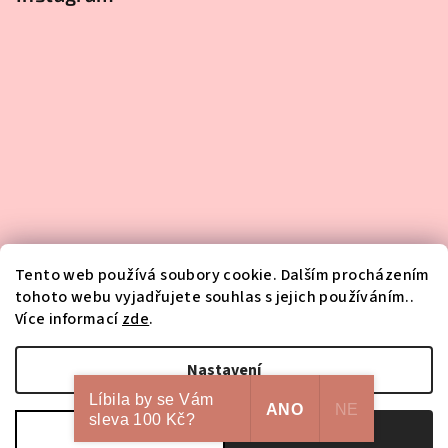
Tento web používá soubory cookie. Dalším procházením
tohoto webu vyjadřujete souhlas s jejich používáním..
Více informací
zde
.
Sledovat na Instagramu
Nastavení
Líbila by se Vám
Copyright 2026
HA-NA-MI
. Všechna práva vyhrazena.
Upravit
ANO
NE
sleva 100 Kč?
nastavení cookies
Odmítnout
Souhlasím