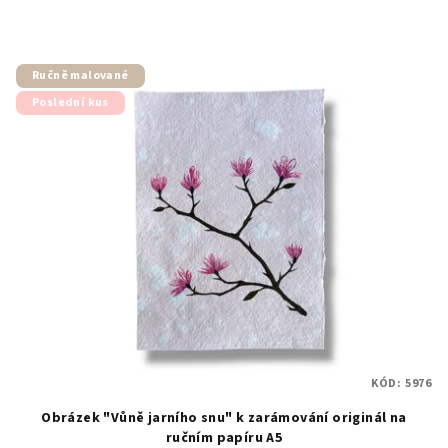
Ručně malované
Poslední kus
KÓD:
5976
Obrázek "Vůně jarního snu" k zarámování originál na
ručním papíru A5