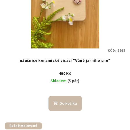
KÓD:
3915
náušnice keramické visací "Vůně jarního snu"
490 Kč
Skladem
(5 pár)
Do košíku
Ručně malované