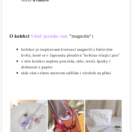
velice
trvanlivé
O kolekci
Vůně jarního snu
"
magnolie"
:
kolekce je inspirovaná kvetoucí magnolií s fialovými
květy, které se v Japonsku přezdívá "květina vítající jaro"
v této kolekci najdete porcelán, sklo, textil, šperky i
drobnosti z papíru
ráda vám s tímto motivem udělám i výrobek na přání