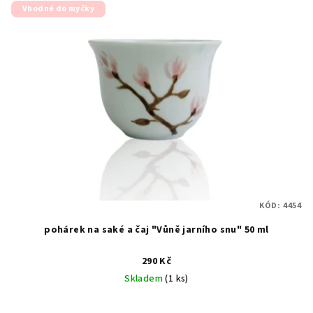
Vhodné do myčky
KÓD:
4454
pohárek na saké a čaj "Vůně jarního snu" 50 ml
290 Kč
Skladem
(1 ks)