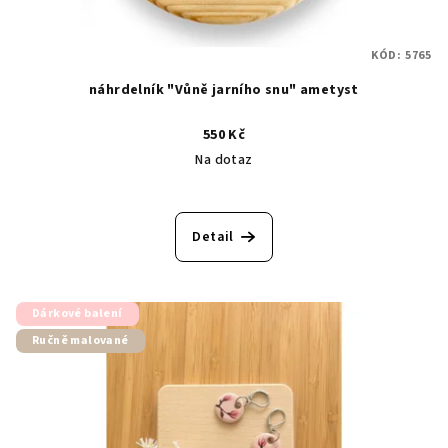
KÓD:
5765
náhrdelník "Vůně jarního snu" ametyst
550 Kč
Na dotaz
Detail
Dárkové balení
Ručně malované