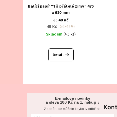
Balící papír "Tři přátelé zimy" 475
x 680 mm
40 Kč
od
45 Kč
(až –11 %)
Skladem
(>5 ks)
Detail
Z
á
E-mailové novinky
a sleva 100 Kč na 1. nákup ↓
Kont
p
Z odběru se můžete kdykoliv odhlásit.