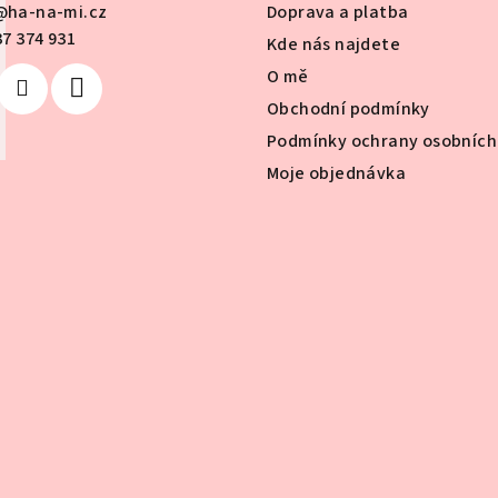
@
ha-na-mi.cz
Doprava a platba
c
37 374 931
Kde nás najdete
í
O mě
p
Obchodní podmínky
r
Podmínky ochrany osobních
v
k
Moje objednávka
y
v
ý
p
i
s
u