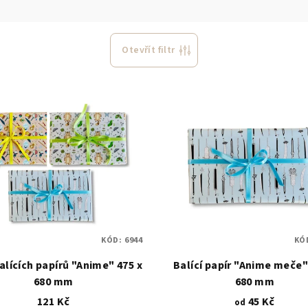
Otevřít filtr
KÓD:
6944
KÓ
alících papírů "Anime" 475 x
Balící papír "Anime meče"
680 mm
680 mm
121 Kč
45 Kč
od