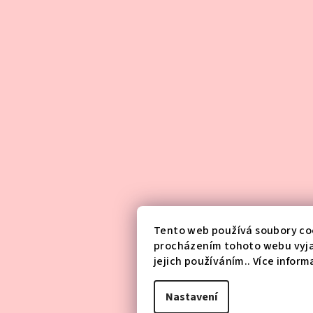
Tento web používá soubory coo
procházením tohoto webu vyja
jejich používáním.. Více inform
Nastavení