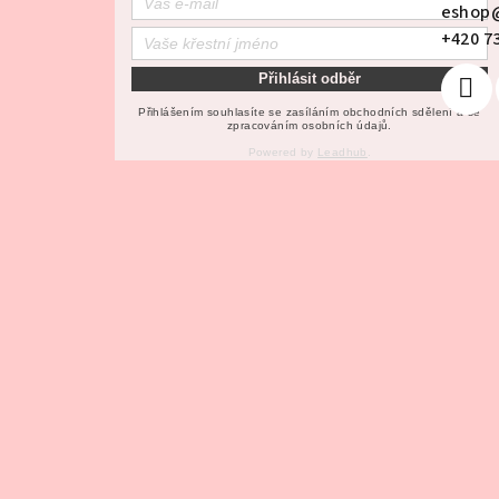
a
eshop
+420 7
t
Přihlásit odběr
í
Přihlášením souhlasíte se zasíláním obchodních sdělení a se
zpracováním osobních údajů.
Powered by
Leadhub
.