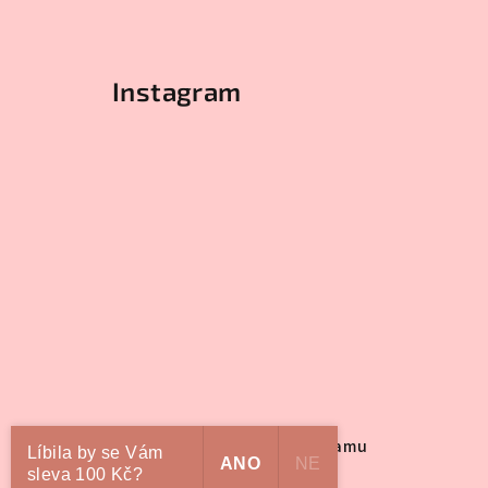
Instagram
Sledovat na Instagramu
Líbila by se Vám
ANO
NE
sleva 100 Kč?