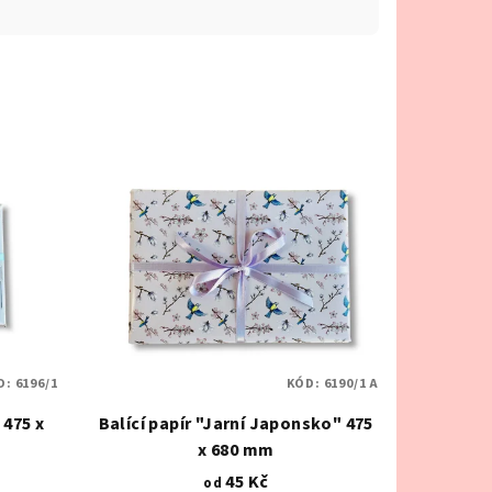
D:
6196/1
KÓD:
6190/1 A
 475 x
Balící papír "Jarní Japonsko" 475
x 680 mm
45 Kč
od