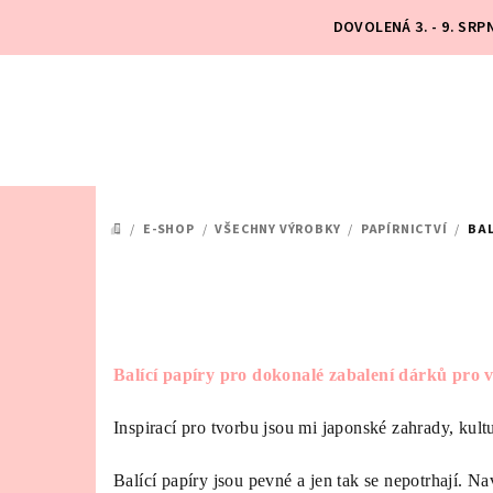
Přejít
DOVOLENÁ 3. - 9. SR
na
obsah
/
E-SHOP
/
VŠECHNY VÝROBKY
/
PAPÍRNICTVÍ
/
BAL
DOMŮ
Balící papíry pro dokonalé zabalení dárků pro 
Inspirací pro tvorbu jsou mi japonské zahrady, kult
Balící papíry jsou pevné a jen tak se nepotrhají. Na