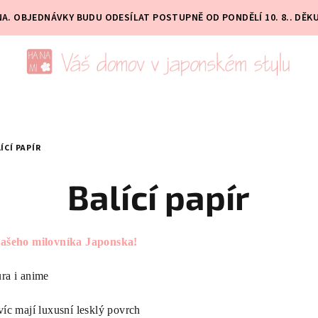
PNA. OBJEDNÁVKY BUDU ODESÍLAT POSTUPNĚ OD PONDĚLÍ 10. 8.. DĚK
ÍCÍ PAPÍR
Balící papír
vašeho milovníka Japonska!
ura i anime
víc mají luxusní lesklý povrch