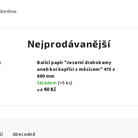
okresbou
Nejprodávanější
x
Balící papír "Jezerní drahokamy
aneb koi kapříci s měsícem" 475 x
680 mm
Skladem
(>5 ks)
40 Kč
od
ší
Abecedně