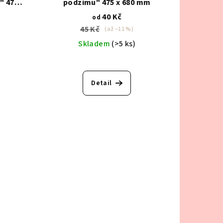
" 475 x
podzimu" 475 x 680 mm
40 Kč
od
45 Kč
(až –11 %)
Skladem
(>5 ks)
Detail