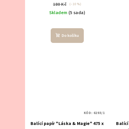
d
ů
180 Kč
(–10 %)
u
Skladem
(5 sada)
k
t
Do košíku
ů
KÓD:
6193/1
Balící papír "Láska & Magie" 475 x
Balící