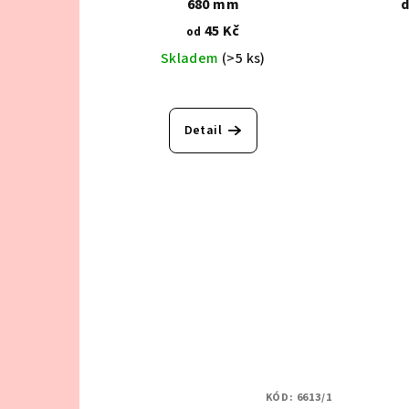
680 mm
d
45 Kč
od
Skladem
(>5 ks)
Detail
KÓD:
6613/1