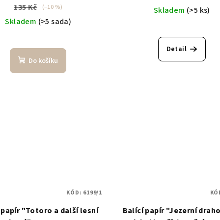
135 Kč
(–10 %)
Skladem
(>5 ks)
Skladem
(>5 sada)
Průměrné
hodnocení
Detail
produktu
Do košíku
je
5,0
z
5
hvězdiček
KÓD:
6199/1
KÓ
 papír "Totoro a další lesní
Balící papír "Jezerní dra