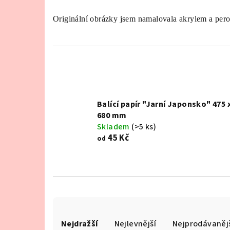
Originální obrázky jsem namalovala akrylem a per
Balící papír "Jarní Japonsko" 475 
680 mm
Skladem
(>5 ks)
45 Kč
od
Ř
Nejdražší
Nejlevnější
Nejprodávaněj