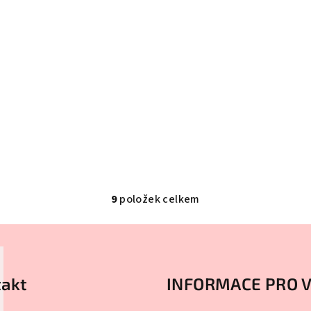
9
položek celkem
O
v
l
á
akt
INFORMACE PRO 
d
a