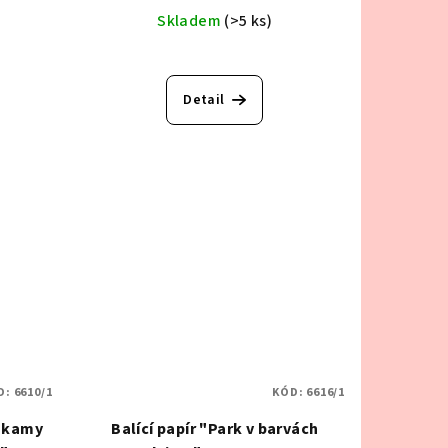
Skladem
(>5 ks)
Detail
.
D:
6610/1
KÓD:
6616/1
hokamy
Balící papír "Park v barvách