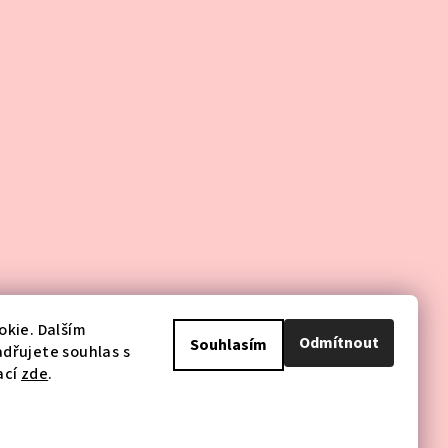
kie. Dalším
Odmítnout
Souhlasím
dřujete souhlas s
ací
zde
.