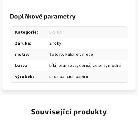
Doplňkové parametry
Kategorie
:
E-SHOP
Záruka
:
2 roky
motiv
:
Totoro, kalcifer, meče
barva
:
bílá, oranžová, černá, zelená, modrá
výrobek
:
sada balících papírů
Související produkty