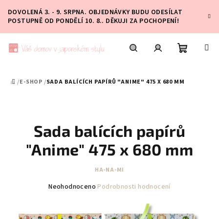
Přejít
DOVOLENÁ 3. - 9. SRPNA. OBJEDNÁVKY BUDU ODESÍLAT
na
POSTUPNĚ OD PONDĚLÍ 10. 8.. DĚKUJI ZA POCHOPENÍ!
obsah
Nákupní
Hledat
Přihlášení
/
E-SHOP
/
SADA BALÍCÍCH PAPÍRŮ "ANIME" 475 X 680 MM
DOMŮ
košík
Sada balících papírů
"Anime" 475 x 680 mm
HA-NA-MI
Průměrné
Neohodnoceno
Podrobnosti hodnocení
hodnocení
produktu
je