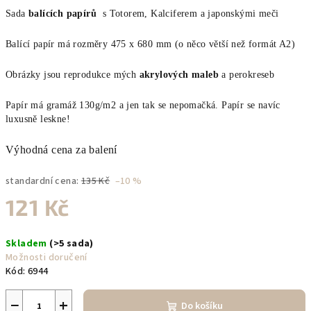
Sada
balících papírů
s Totorem, Kalciferem a japonskými meči
Balící papír má rozměry 475 x 680 mm (o něco větší než formát A2)
Obrázky jsou reprodukce mých
akrylových maleb
a perokreseb
Papír má gramáž 130g/m2 a jen tak se nepomačká. Papír se navíc
luxusně leskne!
Výhodná cena za balení
standardní cena:
135 Kč
–10 %
121 Kč
Měrná
Skladem
(>5 sada)
cena:
Možnosti doručení
Kód:
6944
−
+
Do košíku