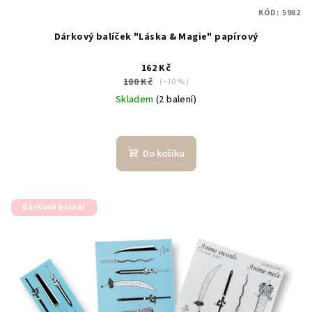
KÓD:
5982
Dárkový balíček "Láska & Magie" papírový
162 Kč
180 Kč
(–10 %)
Skladem
(2 balení)
Do košíku
Dárkové balení