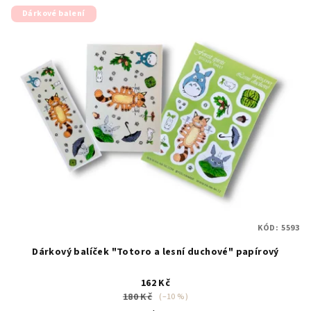
Dárkové balení
KÓD:
5593
Dárkový balíček "Totoro a lesní duchové" papírový
162 Kč
180 Kč
(–10 %)