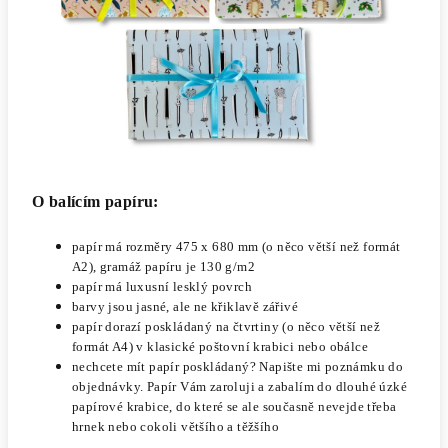
O balícím papíru:
papír má rozměry 475 x 680 mm (o něco větší než formát
A2), gramáž papíru je 130 g/m2
papír má luxusní lesklý povrch
barvy jsou jasné, ale ne křiklavě zářivé
papír dorazí poskládaný na čtvrtiny (o něco větší než
formát A4) v klasické poštovní krabici nebo obálce
nechcete mít papír poskládaný? Napište mi poznámku do
objednávky. Papír Vám zaroluji a zabalím do dlouhé úzké
papírové krabice, do které se ale současně nevejde třeba
hrnek nebo cokoli většího a těžšího