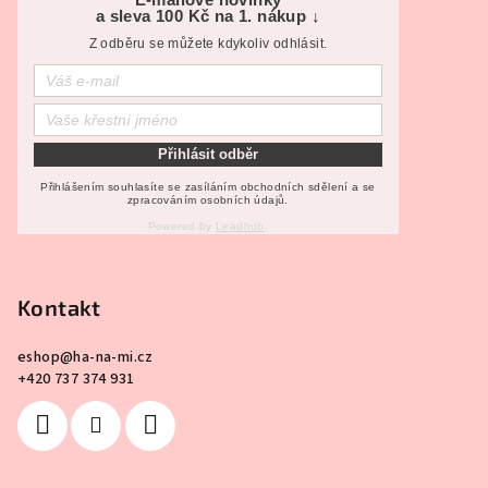
á
a sleva 100 Kč na 1. nákup ↓
p
Z odběru se můžete kdykoliv odhlásit.
a
t
í
Přihlásit odběr
Přihlášením souhlasíte se zasíláním obchodních sdělení a se
zpracováním osobních údajů.
Powered by
Leadhub
.
Kontakt
eshop
@
ha-na-mi.cz
+420 737 374 931