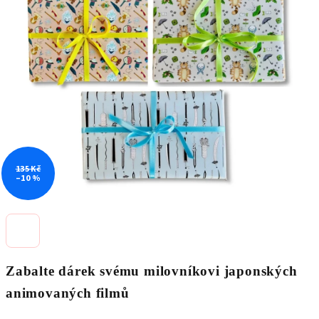
0,0
z
5
hvězdiček.
135 Kč
–10 %
Zabalte dárek svému milovníkovi japonských
animovaných filmů