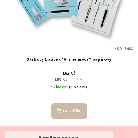
KÓD:
5983
Dárkový balíček "Anime meče" papírový
162 Kč
180 Kč
(–10 %)
Skladem
(2 balení)
Do košíku
Z
E-mailové novinky