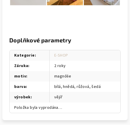
Doplňkové parametry
Kategorie
:
E-SHOP
Záruka
:
2 roky
motiv
:
magnólie
barva
:
bílá, hnědá, růžová, šedá
výrobek
:
vějíř
Položka byla vyprodána…