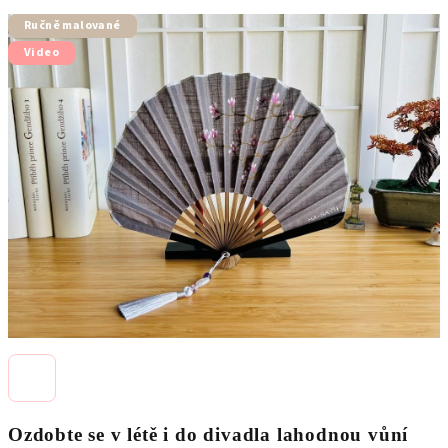
hodnocení
Ručně malované
produktu
je
Video
5,0
z
5
hvězdiček.
Ozdobte se v létě i do divadla lahodnou vůní