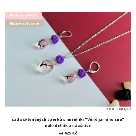
Dárkové balení
Ručně malované
KÓD:
5483/N2
sada skleněných šperků s mizuhiki "Vůně jarního snu"
náhrdelník a náušnice
425 Kč
od