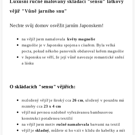
Luxusní ručně malovaný skládací "sensu" látkový
vějíř "Vůně jarního snu"
Nechte svůj domov osvěžit jarním Japonskem!
na vějíř jsem namalovala
květy magnolie
magnólie je v Japonsku spojena s císařem. Byla velká
pocta, pokud někoho panovník obdaroval keřem magnólie
v Japonsku se věří, že její vůně navozuje romantické snění
a lásku
O skládacích "sensu" vějířích
:
rozložený vějíř je široký cca
26 cm
, uložený v pouzdru má
rozměry cca
23 x 4 cm
vějíř má pevnou ozdobně vyřezávanou bambusovou
konstrukci potaženou textilií
na vějíř jsem motiv
ručně namalovala
barvami na textil
vějíř je
skladný
, můžete si ho vzít v klidu do kabelky a mít