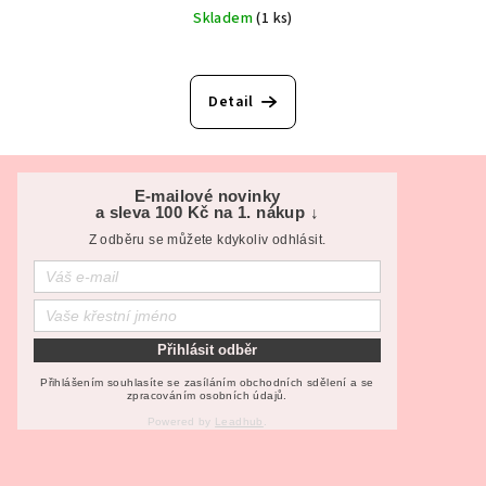
Skladem
(1 ks)
Detail
Z
á
E-mailové novinky
a sleva 100 Kč na 1. nákup ↓
p
Z odběru se můžete kdykoliv odhlásit.
a
t
í
Přihlásit odběr
Přihlášením souhlasíte se zasíláním obchodních sdělení a se
zpracováním osobních údajů.
Powered by
Leadhub
.