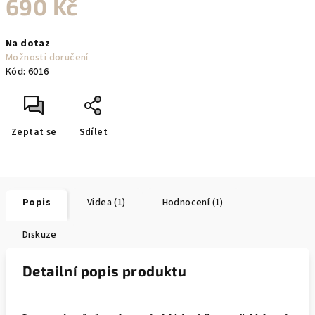
690 Kč
Měrná
Na dotaz
cena:
Možnosti doručení
Kód:
6016
Zeptat se
Sdílet
Popis
Videa (1)
Hodnocení (1)
Diskuze
Detailní popis produktu