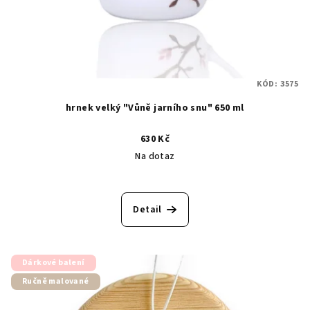
KÓD:
3575
hrnek velký "Vůně jarního snu" 650 ml
630 Kč
Na dotaz
Průměrné
hodnocení
produktu
Detail
je
5,0
z
5
Dárkové balení
hvězdiček.
Ručně malované