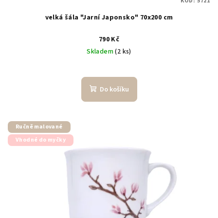
KÓD:
5721
velká šála "Jarní Japonsko" 70x200 cm
790 Kč
Skladem
(2 ks)
Do košíku
Ručně malované
Vhodné do myčky