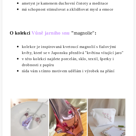
ametyst je kamenem duchovní čistoty a meditace
má schopnost stimulovat a zklidňovat mysl a emoce
O kolekci
Vůně jarního snu
"
magnolie"
:
kolekce je inspirovaná kvetoucí magnolií s fialovými
květy, které se v Japonsku přezdívá "květina vítající jaro"
v této kolekci najdete porcelán, sklo, textil, šperky i
drobnosti z papíru
ráda vám s tímto motivem udělám i výrobek na přání