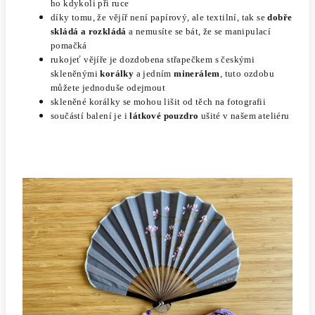
ho kdykoli při ruce
díky tomu, že vějíř není papírový, ale textilní, tak se
dobře
skládá a rozkládá
a nemusíte se bát, že se manipulací
pomačká
rukojeť vějíře je dozdobena střapečkem s českými
skleněnými
korálky
a jedním
minerálem
, tuto ozdobu
můžete jednoduše odejmout
skleněné korálky se mohou lišit od těch na fotografii
součástí balení je i
látkové pouzdro
ušité v našem ateliéru