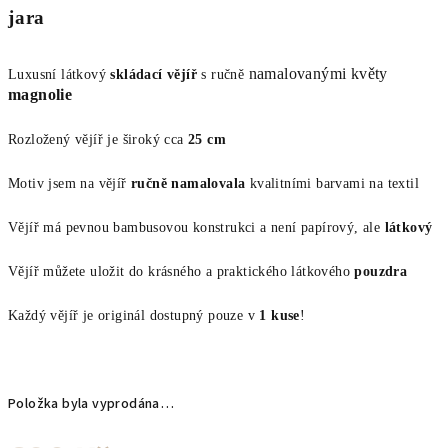
jara
namalovanými květy
Luxusní látkový
skládací vějíř
s ručně
magnolie
Rozložený vějíř je široký cca
25 cm
Motiv jsem na vějíř
ručně namalovala
kvalitními barvami na textil
Vějíř má pevnou bambusovou konstrukci a není papírový, ale
látkový
Vějíř můžete uložit do krásného a praktického látkového
pouzdra
Každý vějíř je originál dostupný pouze v
1 kuse
!
Položka byla vyprodána…