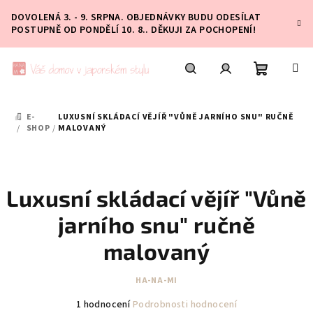
Přejít
DOVOLENÁ 3. - 9. SRPNA. OBJEDNÁVKY BUDU ODESÍLAT
na
POSTUPNĚ OD PONDĚLÍ 10. 8.. DĚKUJI ZA POCHOPENÍ!
obsah
Nákupní
Hledat
Přihlášení
E-
LUXUSNÍ SKLÁDACÍ VĚJÍŘ "VŮNĚ JARNÍHO SNU" RUČNĚ
DOMŮ
košík
/
SHOP
/
MALOVANÝ
Luxusní skládací vějíř "Vůně
jarního snu" ručně
malovaný
HA-NA-MI
Průměrné
1 hodnocení
Podrobnosti hodnocení