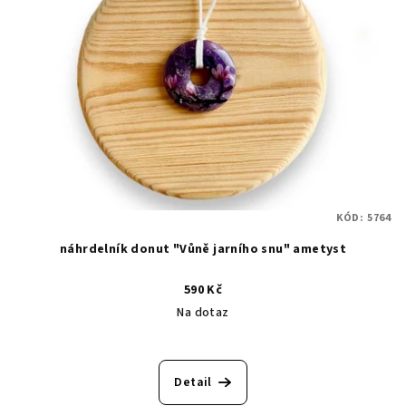
KÓD:
5764
náhrdelník donut "Vůně jarního snu" ametyst
590 Kč
Na dotaz
Detail