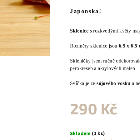
0,0
Japonska!
z
5
hvězdiček.
Sklenice
s rozkvetlými květy ma
Rozměry sklenice jsou
6,5 x 6,5
Skleničky jsem ručně odekorova
perokreseb a akrylových maleb
Svíčka je ze
sójového vosku
a ne
290 Kč
Měrná
cena:
Skladem
(1 ks)