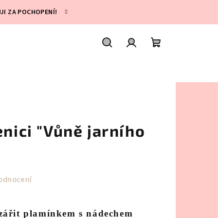
UJI ZA POCHOPENÍ!
Hledat
Přihlášení
Nákupní
košík
enici "Vůně jarního
odnocení
zářit plamínkem s nádechem