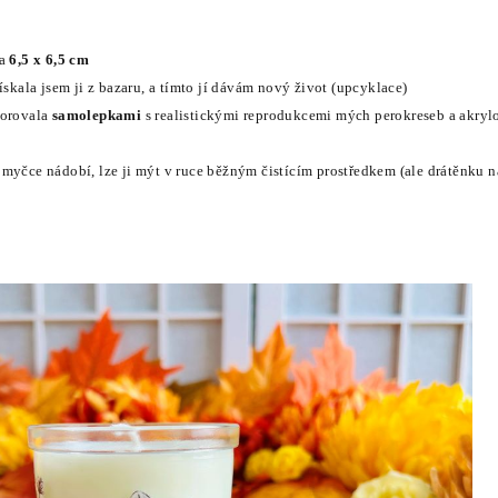
ca
6,5 x 6,5 cm
ískala jsem ji z bazaru, a tímto jí dávám nový život (upcyklace)
korovala
samolepkami
s realistickými reprodukcemi mých perokreseb a akry
myčce nádobí, lze ji mýt v ruce běžným čistícím prostředkem (ale drátěnku n
)