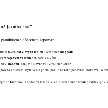
ůně jarního snu"
t plamínkem s nádechem Japonska!
odukcí mých
akrylových maleb
kvetoucích
magnolií
istým
sojovým voskem
bez barviv a vůně
 slaví
hanami
, což jsou slavnosti kvetoucích sakur
spojena s císařem. Byla velká pocta, pokud někoho panovník obdaroval keře
spojena s hlubokou a oddanou láskou,
v šintoismu a buddhismu představuje vis