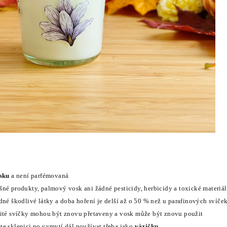
sku
a není parfémovaná
né produkty, palmový vosk ani žádné pesticidy, herbicidy a toxické materiá
dné škodlivé látky a doba hoření je delší až o 50 % než u parafinových svíče
žité svíčky mohou být znovu přetaveny a vosk může být znovu použit
te sklenici po vymytí dál používat třeba jako
vázičku