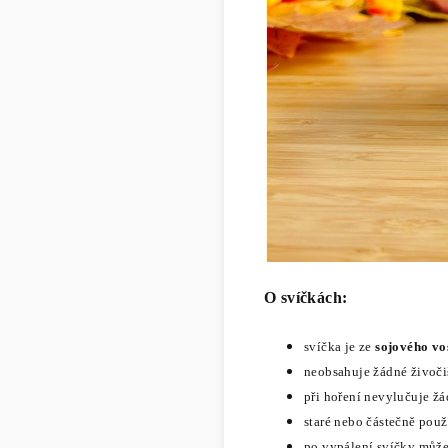
O svíčkách:
svíčka je ze
sojového vo
neobsahuje žádné živočiš
při hoření nevylučuje žá
staré nebo částečně pou
po vypálení svíčky může