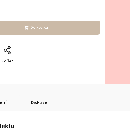
Do košíku
Sdílet
ení
Diskuze
duktu