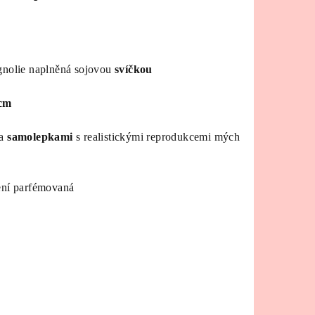
gnolie naplněná sojovou
svíčkou
 cm
la
samolepkami
s realistickými reprodukcemi mých
ní parfémovaná