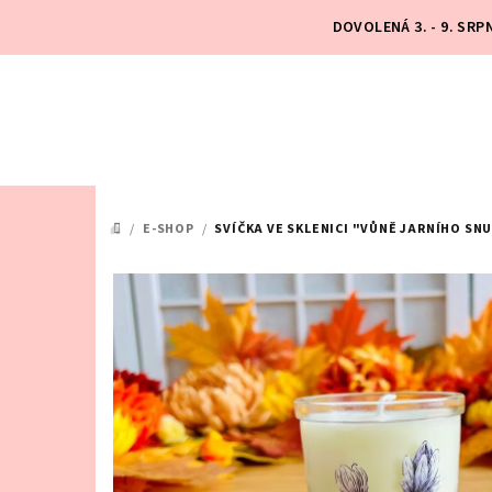
Přejít
DOVOLENÁ 3. - 9. SR
na
obsah
/
E-SHOP
/
SVÍČKA VE SKLENICI "VŮNĚ JARNÍHO SN
DOMŮ