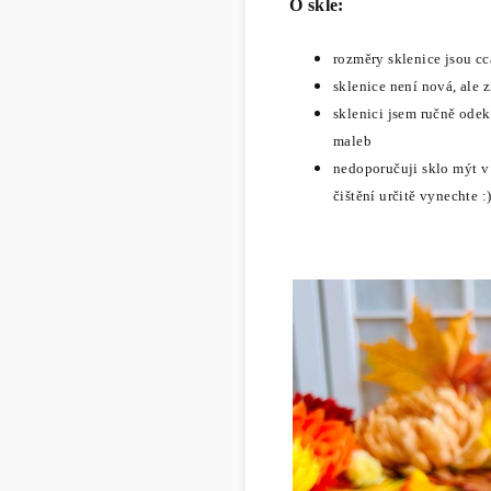
O skle:
rozměry sklenice jsou c
sklenice není nová, ale z
sklenici
jsem ručně ode
maleb
nedoporučuji sklo mýt v 
čištění určitě vynechte :