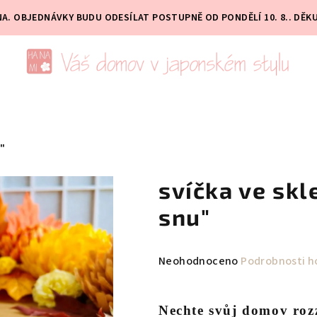
PNA. OBJEDNÁVKY BUDU ODESÍLAT POSTUPNĚ OD PONDĚLÍ 10. 8.. DĚK
U"
svíčka ve skl
snu"
Průměrné
Neohodnoceno
Podrobnosti h
hodnocení
produktu
Nechte svůj domov roz
je