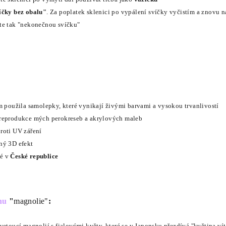
íčky bez obalu"
. Za poplatek sklenici po vypálení svíčky vyčistím a znovu 
te tak "nekonečnou svíčku"
m použila samolepky, které vynikají živými barvami a vysokou trvanlivostí
 reprodukce mých perokreseb a akrylových maleb
roti UV záření
ný 3D efekt
né v
České republice
nu
"
magnolie"
:
vetoucí magnolií s fialovými květy, které se v Japonsku přezdívá "květina vít