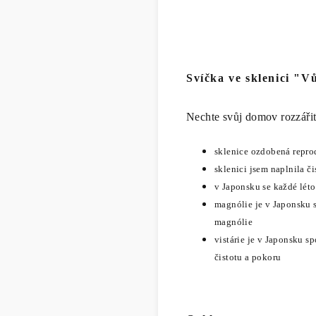
Svíčka ve sklenici "V
Nechte svůj domov rozzáři
sklenice ozdobená repr
sklenici jsem naplnila č
v Japonsku se každé léto
magnólie je v Japonsku 
magnólie
vistárie je v Japonsku 
čistotu a pokoru