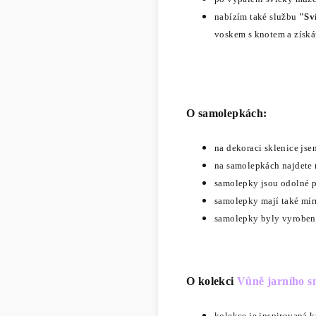
nabízím také službu
"Sv
voskem s knotem a získá
O samolepkách:
na dekoraci sklenice jse
na samolepkách najdete
samolepky jsou odolné p
samolepky mají také mír
samolepky byly vyrobe
O kolekci
Vůně jarního s
kolekce je inspirovaná k