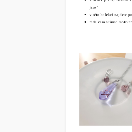
jaro"
v této kolekci najdete po
ráda vám s tímto motive