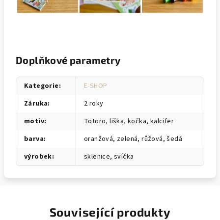
Doplňkové parametry
Kategorie
:
E-SHOP
Záruka
:
2 roky
motiv
:
Totoro, liška, kočka, kalcifer
barva
:
oranžová, zelená, růžová, šedá
výrobek
:
sklenice, svíčka
Související produkty