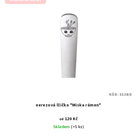
Vhodné do myčky
KÓD:
5524/D
nerezová lžička "Miska rámen"
120 Kč
od
Skladem
(>5 ks)