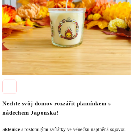
z
5
hvězdiček.
Nechte svůj domov rozzářit plamínkem s
nádechem Japonska!
Sklenice
s
roztomilými zvířátky ve věnečku
naplněná sojovou