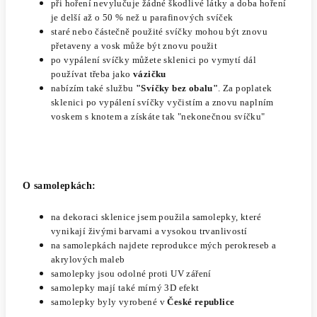
při hoření nevylučuje žádné škodlivé látky a doba hoření
je delší až o 50 % než u parafinových svíček
staré nebo částečně použité svíčky mohou být znovu
přetaveny a vosk může být znovu použit
po vypálení svíčky můžete sklenici po vymytí dál
používat třeba jako
vázičku
nabízím také službu
"Svíčky bez obalu"
. Za poplatek
sklenici po vypálení svíčky vyčistím a znovu naplním
voskem s knotem a získáte tak "nekonečnou svíčku"
O samolepkách:
na dekoraci sklenice jsem použila samolepky, které
vynikají živými barvami a vysokou trvanlivostí
na samolepkách najdete reprodukce mých perokreseb a
akrylových maleb
samolepky jsou odolné proti UV záření
samolepky mají také mírný 3D efekt
samolepky byly vyrobené v
České republice