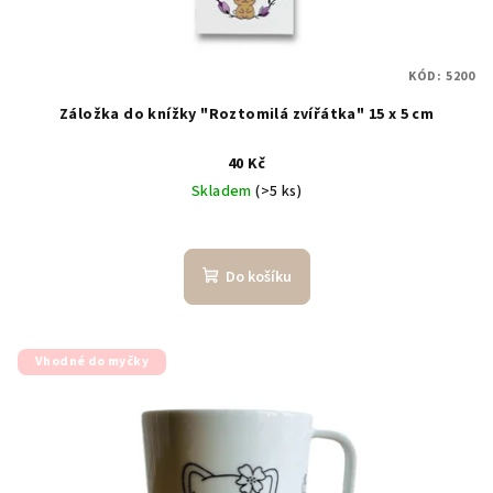
KÓD:
5200
Záložka do knížky "Roztomilá zvířátka" 15 x 5 cm
40 Kč
Skladem
(>5 ks)
Do košíku
Vhodné do myčky