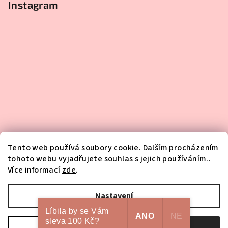
Instagram
Tento web používá soubory cookie. Dalším procházením
tohoto webu vyjadřujete souhlas s jejich používáním..
Více informací
zde
.
Sledovat na Instagramu
Nastavení
Líbila by se Vám
Copyright 2026
HA-NA-MI
. Všechna práva vyhrazena.
Upravit
ANO
NE
sleva 100 Kč?
nastavení cookies