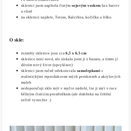
sklenici jsem naplnila čistým
sojovým voskem
bez barviv
a vůně
na sklenici najdete, Totora, Kalcifera, kočičku a lišku
O skle:
rozměry sklenice jsou cca
6,5 x 6,5 cm
sklenice není nová, ale získala jsem ji z bazaru, a tímto jí
dávám nový život (upcyklace)
sklenici
jsem ručně odekorovala
samolepkami
s
realistickými reprodukcemi mých perokreseb a akrylových
maleb
nedoporučuji sklo mýt v myčce nádobí, lze ji mýt v ruce
běžným čistícím prostředkem (ale drátěnku na čištění
určitě vynechte :)