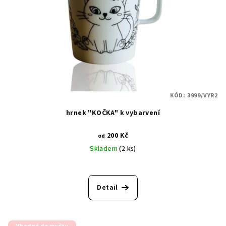
KÓD:
3999/VYR2
hrnek "KOČKA" k vybarvení
200 Kč
od
Skladem
(2 ks)
Detail