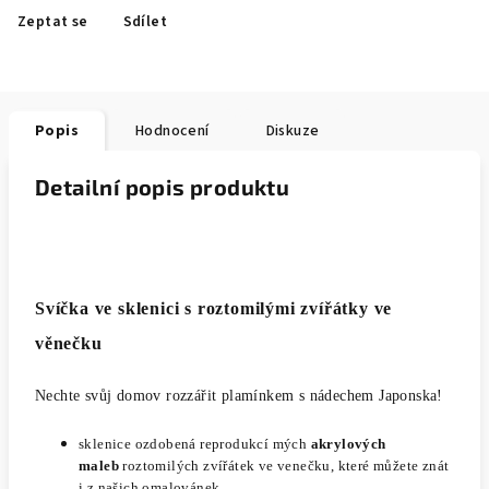
Zeptat se
Sdílet
Popis
Hodnocení
Diskuze
Detailní popis produktu
Svíčka ve sklenici s
roztomilými zvířátky ve
věnečku
Nechte svůj domov rozzářit plamínkem s nádechem Japonska!
sklenice ozdobená reprodukcí mých
akrylových
maleb
roztomilých zvířátek ve venečku,
které můžete znát
i z našich omalovánek