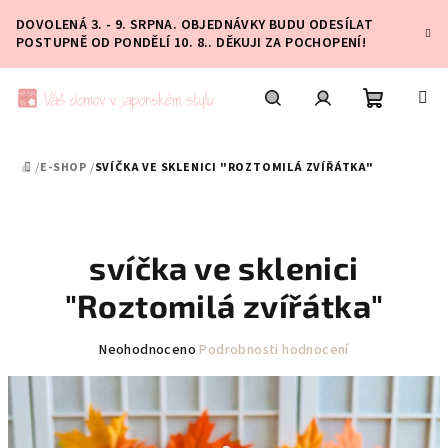
Přejít
DOVOLENÁ 3. - 9. SRPNA. OBJEDNÁVKY BUDU ODESÍLAT
na
POSTUPNĚ OD PONDĚLÍ 10. 8.. DĚKUJI ZA POCHOPENÍ!
obsah
Nákupní
Hledat
Přihlášení
/
E-SHOP
/
SVÍČKA VE SKLENICI "ROZTOMILÁ ZVÍŘÁTKA"
DOMŮ
košík
svíčka ve sklenici
"Roztomilá zvířátka"
Průměrné
Neohodnoceno
Podrobnosti hodnocení
hodnocení
produktu
je
0,0