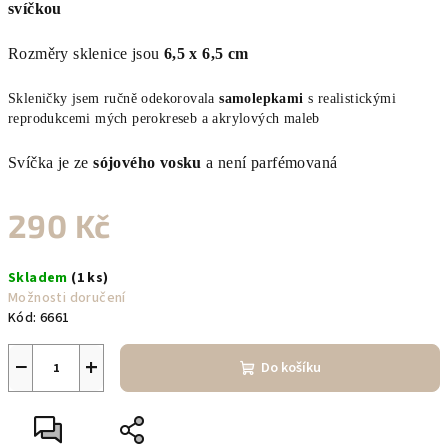
svíčkou
Rozměry sklenice jsou
6,5 x 6,5 cm
Skleničky jsem ručně odekorovala
samolepkami
s realistickými
reprodukcemi mých perokreseb a akrylových maleb
Svíčka je ze
sójového vosku
a není parfémovaná
290 Kč
Měrná
Skladem
(1 ks)
cena:
Možnosti doručení
Kód:
6661
−
+
Do košíku