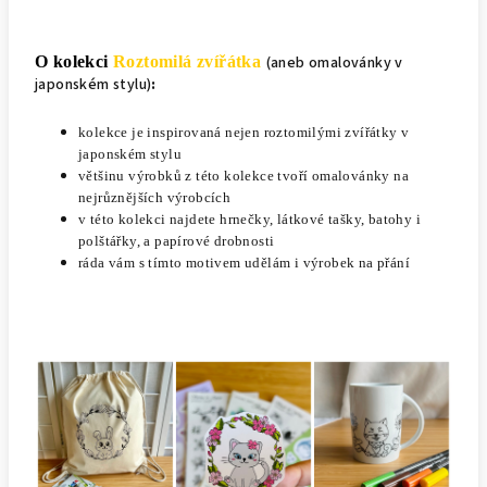
O kolekci
Roztomilá zvířátka
(aneb omalovánky v
japonském stylu)
:
kolekce je inspirovaná nejen roztomilými zvířátky v
japonském stylu
většinu výrobků z této kolekce tvoří omalovánky na
nejrůznějších výrobcích
v této kolekci najdete hrnečky, látkové tašky, batohy i
polštářky, a papírové drobnosti
ráda vám s tímto motivem udělám i výrobek na přání