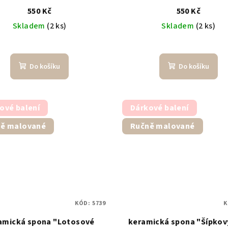
550 Kč
550 Kč
Skladem
(2 ks)
Skladem
(2 ks)
Do košíku
Do košíku
ové balení
Dárkové balení
ě malované
Ručně malované
KÓD:
5739
K
amická spona "Lotosové
keramická spona "Šípkový