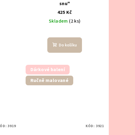
snu"
425 Kč
Skladem
(2 ks)
Do košíku
Dárkové balení
Ručně malované
ÓD:
3919
KÓD:
3921