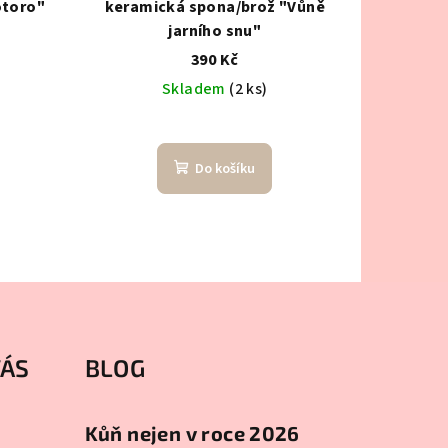
otoro"
keramická spona/brož "Vůně
jarního snu"
390 Kč
Skladem
(2 ks)
Do košíku
VÁS
BLOG
Kůň nejen v roce 2026