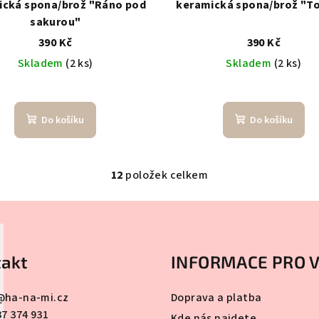
ická spona/brož "Ráno pod
keramická spona/brož "T
sakurou"
390 Kč
390 Kč
Skladem
(2 ks)
Skladem
(2 ks)
Do košíku
Do košíku
12
položek celkem
O
v
l
á
akt
INFORMACE PRO 
d
a
@
ha-na-mi.cz
Doprava a platba
c
37 374 931
Kde nás najdete