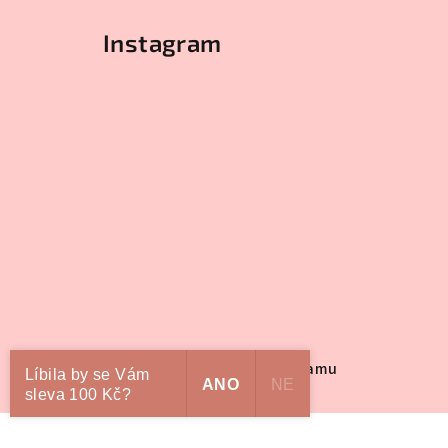
Instagram
Sledovat na Instagramu
Líbila by se Vám
ANO
NE
sleva 100 Kč?