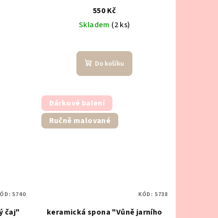
550 Kč
Skladem
(2 ks)
Do košíku
Dárkové balení
Ručně malované
ÓD:
5740
KÓD:
5738
 čaj"
keramická spona "Vůně jarního