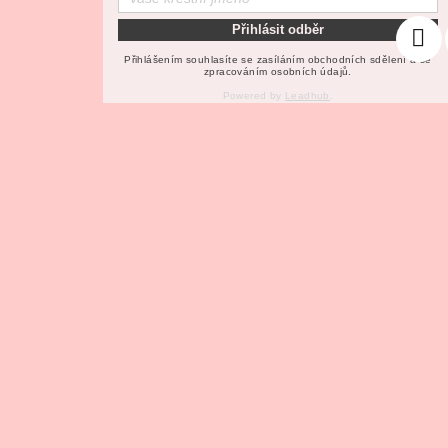
t
Přihlásit odběr
í
Přihlášením souhlasíte se zasíláním obchodních sdělení a se
zpracováním osobních údajů.
Powered by
Leadhub
.