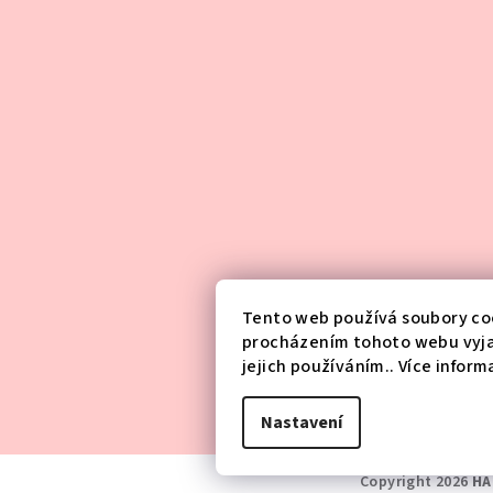
Tento web používá soubory coo
procházením tohoto webu vyja
jejich používáním.. Více inform
Nastavení
Copyright 2026
HA