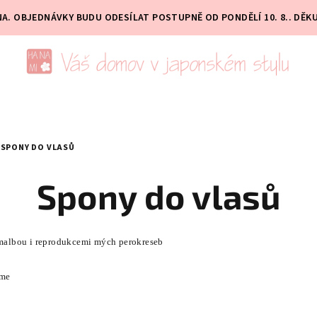
PNA. OBJEDNÁVKY BUDU ODESÍLAT POSTUPNĚ OD PONDĚLÍ 10. 8.. DĚK
SPONY DO VLASŮ
Spony do vlasů
albou i reprodukcemi mých perokreseb
ime