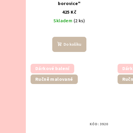
borovice"
425 Kč
Skladem
(2 ks)
Do košíku
Dárkové balení
Dárk
Ručně malované
Ručn
KÓD:
3920