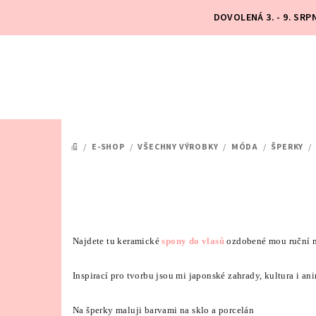
Přejít
DOVOLENÁ 3. - 9. SR
na
obsah
/
E-SHOP
/
VŠECHNY VÝROBKY
/
MÓDA
/
ŠPERKY
/
DOMŮ
Najdete tu keramické
spony do vlasů
ozdobené mou ruční m
Inspirací pro tvorbu jsou mi japonské zahrady, kultura i an
Na šperky maluji barvami na sklo a porcelán