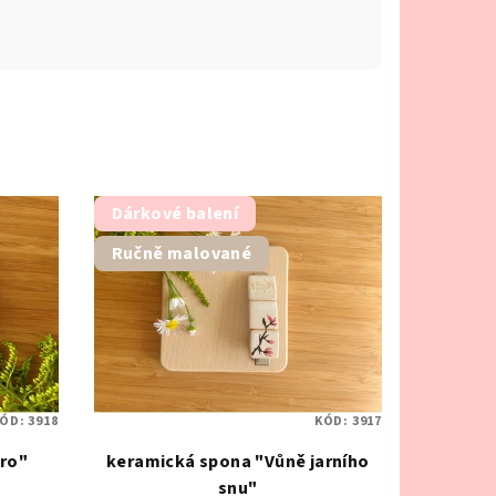
Dárkové balení
Ručně malované
ÓD:
3918
KÓD:
3917
ro"
keramická spona "Vůně jarního
snu"