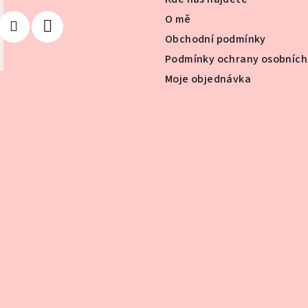
í
O mě
p
Obchodní podmínky
r
Podmínky ochrany osobních
v
k
Moje objednávka
y
v
ý
p
i
s
u