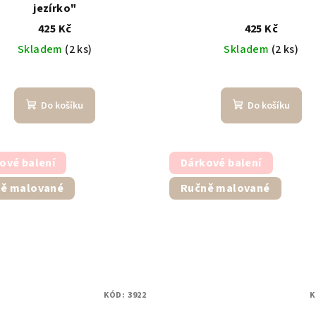
jezírko"
425 Kč
425 Kč
Skladem
(2 ks)
Skladem
(2 ks)
Do košíku
Do košíku
ové balení
Dárkové balení
ě malované
Ručně malované
KÓD:
3922
K