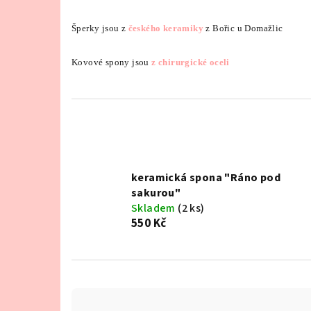
Šperky jsou z
českého
keramiky
z Bořic u Domažlic
Kovové spony jsou
z chirurgické oceli
keramická spona "Ráno pod
sakurou"
Skladem
(2 ks)
550 Kč
Ř