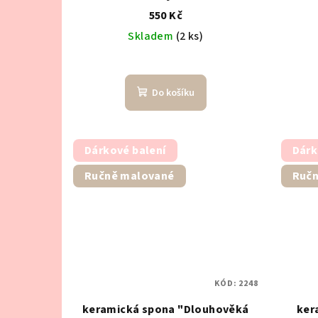
t
550 Kč
d
ů
Skladem
(2 ks)
u
k
Do košíku
t
ů
Dárkové balení
Dárk
Ručně malované
Ručn
KÓD:
2248
keramická spona "Dlouhověká
ker