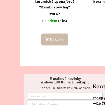
keramická spona/brož
keram
"Bambusový háj"
390 Kč
Skladem
(2 ks)
Do košíku
Z
á
E-mailové novinky
a sleva 100 Kč na 1. nákup ↓
Kont
p
Z odběru se můžete kdykoliv odhlásit.
a
eshop
+420 7