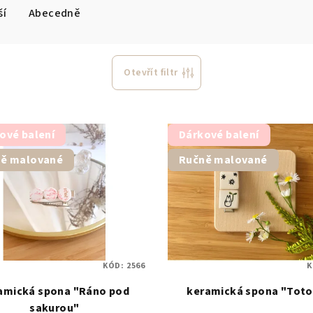
ší
Abecedně
Otevřít filtr
ové balení
Dárkové balení
ě malované
Ručně malované
KÓD:
2566
K
amická spona "Ráno pod
keramická spona "Toto
sakurou"