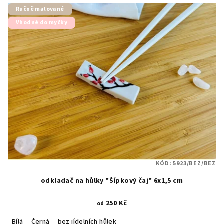
Ručně malované
Vhodné do myčky
KÓD:
5923/BEZ/BEZ
odkladač na hůlky "Šípkový čaj" 6x1,5 cm
250 Kč
od
Bílá
Černá
bez jídelních hůlek