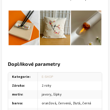
Doplňkové parametry
Kategorie
:
E-SHOP
Záruka
:
2 roky
motiv
:
javory, šípky
barva
:
oranžová, červená, žlutá, černá