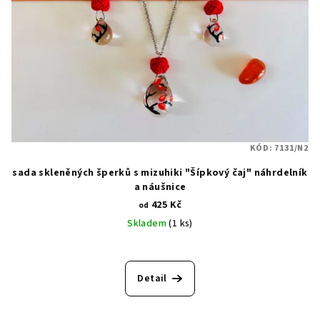
KÓD:
7131/N2
sada skleněných šperků s mizuhiki "Šípkový čaj" náhrdelník
a náušnice
425 Kč
od
Skladem
(1 ks)
Detail