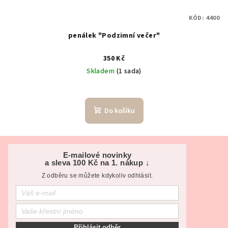
KÓD:
4400
penálek "Podzimní večer"
350 Kč
Skladem
(1 sada)
Do košíku
Z
á
E-mailové novinky
a sleva 100 Kč na 1. nákup ↓
p
Z odběru se můžete kdykoliv odhlásit.
a
t
í
Přihlásit odběr