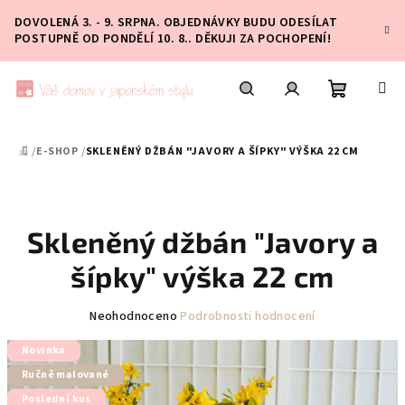
Přejít
DOVOLENÁ 3. - 9. SRPNA. OBJEDNÁVKY BUDU ODESÍLAT
na
POSTUPNĚ OD PONDĚLÍ 10. 8.. DĚKUJI ZA POCHOPENÍ!
obsah
Nákupní
Hledat
Přihlášení
/
E-SHOP
/
SKLENĚNÝ DŽBÁN "JAVORY A ŠÍPKY" VÝŠKA 22 CM
DOMŮ
košík
Skleněný džbán "Javory a
šípky" výška 22 cm
Průměrné
Neohodnoceno
Podrobnosti hodnocení
hodnocení
Novinka
produktu
je
Ručně malované
0,0
Poslední kus