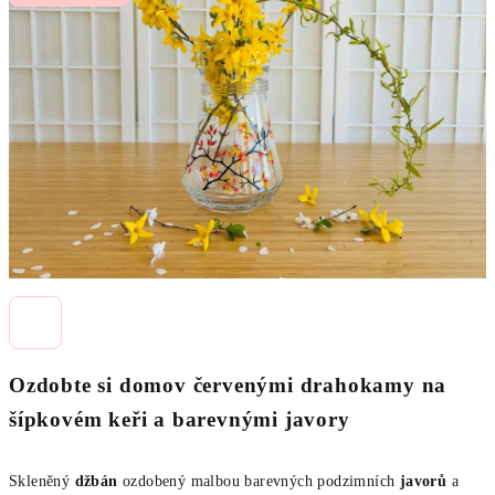
z
5
hvězdiček.
Ozdobte si domov červenými drahokamy na
šípkovém keři a barevnými javory
Skleněný
džbán
ozdobený malbou barevných podzimních
javorů
a