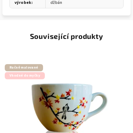
výrobek
:
džbán
Související produkty
Ručně malované
Vhodné do myčky