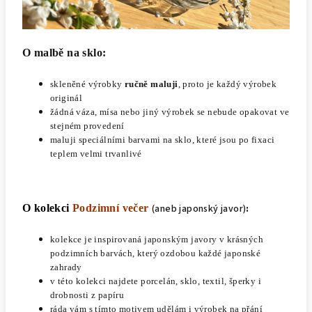
O malbě na sklo:
skleněné výrobky
ručně maluji
, proto je každý výrobek
originál
žádná váza, mísa nebo jiný výrobek se nebude opakovat ve
stejném provedení
maluji speciálními barvami na sklo, které jsou po fixaci
teplem velmi trvanlivé
O kolekci
Podzimní večer
(aneb japonský javor)
:
kolekce je inspirovaná japonským javory v krásných
podzimních barvách, který ozdobou každé japonské
zahrady
v této kolekci najdete porcelán, sklo, textil, šperky i
drobnosti z papíru
ráda vám s tímto motivem udělám i výrobek na přání