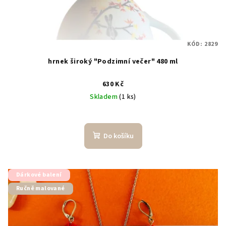
KÓD:
2829
hrnek široký "Podzimní večer" 480 ml
630 Kč
Skladem
(1 ks)
Do košíku
Dárkové balení
Ručně malované