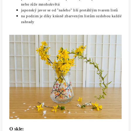
nebo růže mnohokvětá
japonský javor se od "našeho" liší protáhlým tvarem listů
na podzim je díky krásně zbarveným listům ozdobou každé
zahrady
O skle: