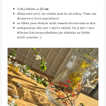
výška džbánu je
22 cm
džbán není nový, ale získala jsem ho od rodiny. T
ímto mu
dávám nový život (upcyklace)
na džbán jsem obrázek ručně namalovala barvami na sklo
nedoporučuji sklo mýt v myčce nádobí, lze ji mýt v ruce
běžným čistícím prostředkem (ale drátěnku na čištění
určitě vynechte :)