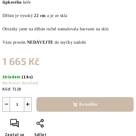
šípkového
keře
Džbán je vysoký
22 cm
a je ze skla
Obrázky jsem na džbán ručně namalovala barvami na sklo
Vázu prosím
NEDÁVEJTE
do myčky nádobí
1 665 Kč
Měrná
Skladem
(1 ks)
cena:
Možnosti doručení
Kód:
7128
−
+
Do košíku
Zeptat se
Sdílet