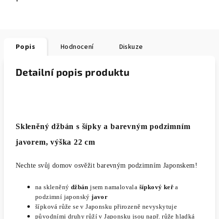
Popis
Hodnocení
Diskuze
Detailní popis produktu
Skleněný džbán s šípky a barevným podzimním
javorem, výška 22 cm
Nechte svůj domov osvěžit barevným podzimním Japonskem!
na skleněný
džbán
jsem namalovala
šípkový keř
a
podzimní japonský
javor
šípková růže se v Japonsku přirozeně nevyskytuje
původními druhy růží v Japonsku jsou např. růže hladká