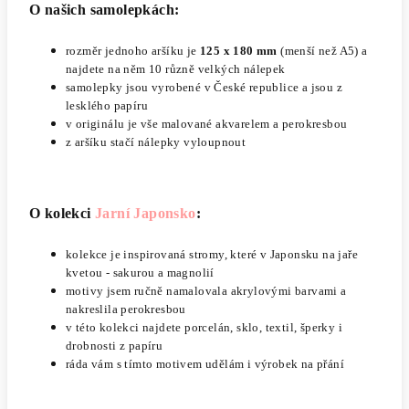
O našich samolepkách:
rozměr jednoho aršíku je
125 x 180 mm
(menší než A5)
a
najdete na něm 10 různě velkých nálepek
samolepky jsou vyrobené v České republice a jsou z
lesklého papíru
v originálu je vše malované akvarelem a perokresbou
z aršíku stačí nálepky vyloupnout
O kolekci
Jarní Japonsko
:
kolekce je inspirovaná stromy, které v Japonsku na jaře
kvetou - sakurou a magnolií
motivy
jsem
ručně namalovala akrylovými barvami a
nakreslila perokresbou
v této kolekci najdete porcelán, sklo, textil, šperky i
drobnosti z papíru
ráda vám s tímto motivem udělám i výrobek na přání