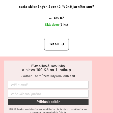
sada skleněných šperků "Vůně jarního snu"
425 Kč
od
Skladem
(1 ks)
Detail
Z
á
E-mailové novinky
a sleva 100 Kč na 1. nákup ↓
p
Z odběru se můžete kdykoliv odhlásit.
a
t
í
Přihlásit odběr
Přihlášením souhlasíte se zasíláním obchodních sdělení a se
zpracováním osobních údajů.