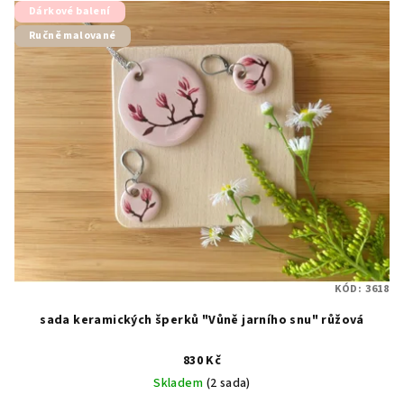
Dárkové balení
Ručně malované
KÓD:
3618
sada keramických šperků "Vůně jarního snu" růžová
830 Kč
Skladem
(2 sada)