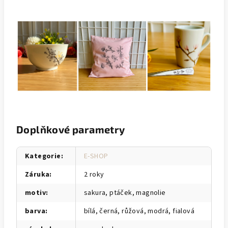
Doplňkové parametry
Kategorie
:
E-SHOP
Záruka
:
2 roky
motiv
:
sakura, ptáček, magnolie
barva
:
bílá, černá, růžová, modrá, fialová