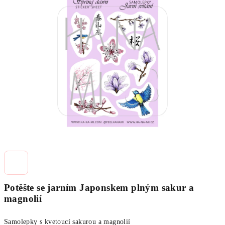
0,0
z
5
hvězdiček.
Potěšte se jarním Japonskem plným sakur a
magnolií
Samolepky s kvetoucí sakurou a magnolií