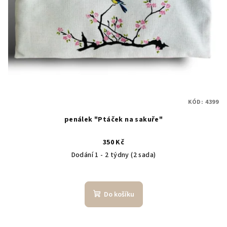
KÓD:
4399
penálek "Ptáček na sakuře"
350 Kč
Dodání 1 - 2 týdny
(2 sada)
Do košíku