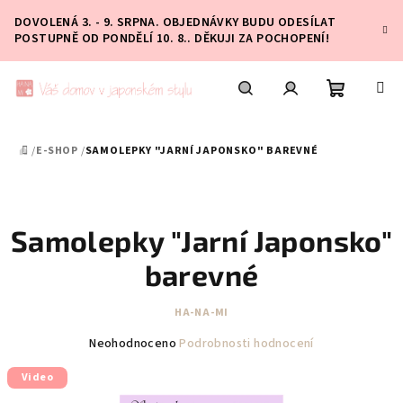
Přejít
DOVOLENÁ 3. - 9. SRPNA. OBJEDNÁVKY BUDU ODESÍLAT
na
POSTUPNĚ OD PONDĚLÍ 10. 8.. DĚKUJI ZA POCHOPENÍ!
obsah
Nákupní
Hledat
Přihlášení
/
E-SHOP
/
SAMOLEPKY "JARNÍ JAPONSKO" BAREVNÉ
DOMŮ
košík
Samolepky "Jarní Japonsko"
barevné
HA-NA-MI
Průměrné
Neohodnoceno
Podrobnosti hodnocení
hodnocení
Video
produktu
je