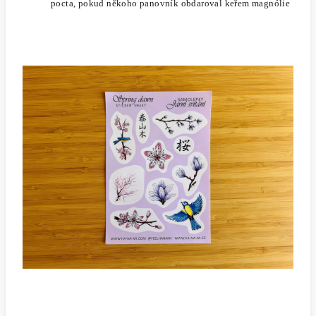
pocta, pokud někoho panovník obdaroval keřem magnólie