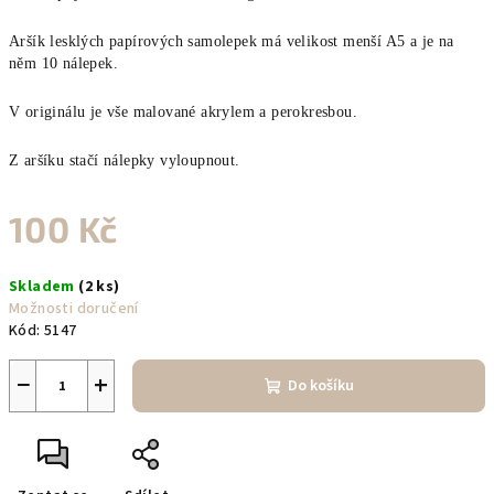
Aršík lesklých papírových samolepek má velikost menší A5 a je na
něm 10 nálepek.
V originálu je vše malované akrylem a perokresbou.
Z aršíku stačí nálepky vyloupnout.
100 Kč
Měrná
Skladem
(2 ks)
cena:
Možnosti doručení
Kód:
5147
−
+
Do košíku