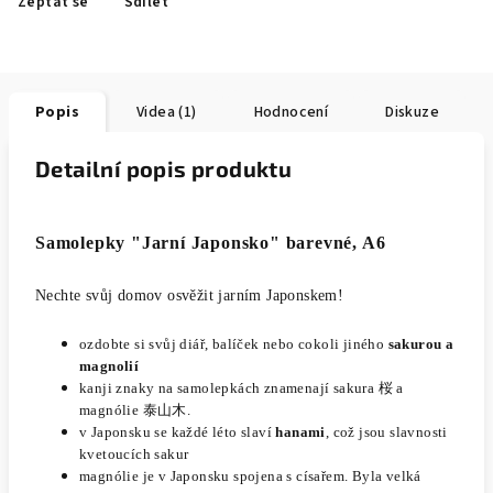
Zeptat se
Sdílet
Popis
Videa (1)
Hodnocení
Diskuze
Detailní popis produktu
Samolepky "Jarní Japonsko" barevné, A6
Nechte svůj domov osvěžit jarním Japonskem!
o
zdobte si svůj diář, balíček nebo cokoli jiného
sakurou a
magnolií
kanji znaky na samolepkách znamenají sakura 桜 a
magnólie 泰山木.
v Japonsku se každé léto slaví
hanami
, což jsou slavnosti
kvetoucích sakur
magnólie je v Japonsku spojena s císařem. Byla velká