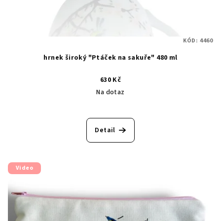
KÓD:
4460
hrnek široký "Ptáček na sakuře" 480 ml
630 Kč
Na dotaz
Detail
Video