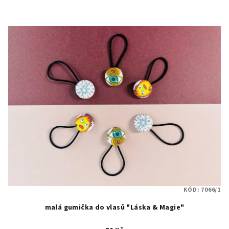
KÓD:
7066/1
malá gumička do vlasů "Láska & Magie"