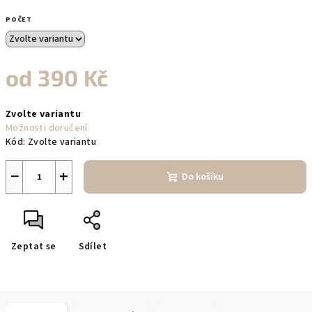
POČET
od
390 Kč
Měrná
Zvolte variantu
cena:
Možnosti doručení
Kód:
Zvolte variantu
−
+
Do košíku
Zeptat se
Sdílet