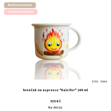
Ručně malované
Vhodné do myčky
KÓD:
6066
hrneček na espresso "Kalcifer" 100 ml
335 Kč
Na dotaz