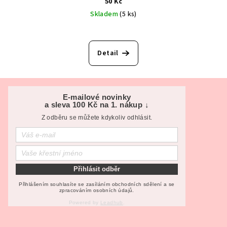
50 Kč
Skladem
(5 ks)
Detail
Z
á
E-mailové novinky
a sleva 100 Kč na 1. nákup ↓
p
Z odběru se můžete kdykoliv odhlásit.
a
t
í
Přihlásit odběr
Přihlášením souhlasíte se zasíláním obchodních sdělení a se
zpracováním osobních údajů.
Powered by
Leadhub
.