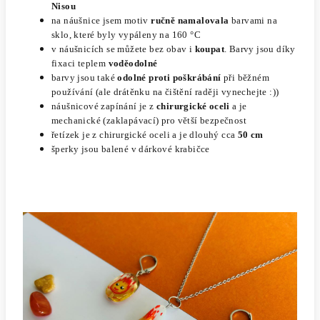
Nisou
na náušnice jsem motiv
ručně namalovala
barvami na
sklo, které byly vypáleny na 160 °C
v náušnicích se můžete bez obav i
koupat
. Barvy jsou díky
fixaci teplem
voděodolné
barvy jsou také
odolné proti poškrábání
při běžném
používání (ale drátěnku na čištění raději vynechejte :))
náušnicové zapínání je z
chirurgické oceli
a je
mechanické (zaklapávací) pro větší bezpečnost
řetízek je z chirurgické oceli a je dlouhý cca
50 cm
šperky jsou balené v dárkové krabičce