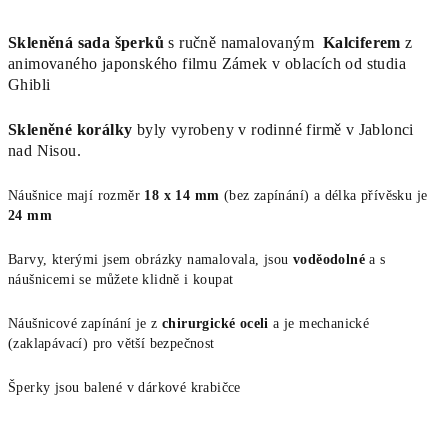
Skleněná sada šperků
s ručně namalovaným
Kalciferem
z
animovaného japonského filmu Zámek v oblacích od studia
Ghibli
Skleněné korálky
byly vyrobeny v rodinné firmě v Jablonci
nad Nisou.
Náušnice mají rozměr
18 x 14 mm
(bez zapínání) a délka přívěsku je
24
mm
Barvy, kterými jsem obrázky namalovala, jsou
voděodolné
a s
náušnicemi se můžete klidně i koupat
Náušnicové zapínání je z
chirurgické oceli
a je mechanické
(zaklapávací) pro větší bezpečnost
Šperky jsou balené v dárkové krabičce