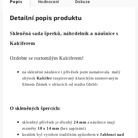
Popis
Hodnocení
Diskuze
Detailní popis produktu
Skleněná sada šperků, náhrdelník a náušnice s
Kalciferem
Ozdobte se
roztomilým Kalciferem!
na skleněné náušnice i přívěsek jsem namalovala
malý
ohýnek
Kalcifer
inspirovaný klasickým animovaným
filmem Zámek v oblacích od studia Ghibli
O skleněných špercích:
skleněný přívěsek je dlouhý
24 mm
a náušnice mají
rozměry
18 x 14 mm
(bez zapínání)
korálek byl vyroben tradičním způsobem
v Jablonci nad