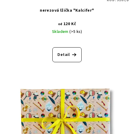
KÓD:
5207/D
nerezová lžička "Kalcifer"
120 Kč
od
Skladem
(>5 ks)
Průměrné
hodnocení
produktu
Detail
je
5,0
z
5
hvězdiček.