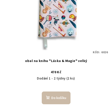
KÓD:
6026
obal na knihu "Láska & Magie" velký
470 Kč
Dodání 1 - 2 týdny
(2 ks)
Do košíku