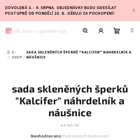
Přejít
DOVOLENÁ 3. - 9. SRPNA. OBJEDNÁVKY BUDU ODESÍLAT
na
POSTUPNĚ OD PONDĚLÍ 10. 8.. DĚKUJI ZA POCHOPENÍ!
obsah
Nákupní
Hledat
Přihlášení
E-
SADA SKLENĚNÝCH ŠPERKŮ "KALCIFER" NÁHRDELNÍK A
DOMŮ
košík
/
SHOP
/
NÁUŠNICE
sada skleněných šperků
"Kalcifer" náhrdelník a
náušnice
HA-NA-MI
Průměrné
Neohodnoceno
Podrobnosti hodnocení