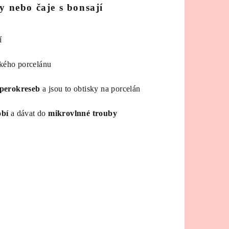
vy nebo čaje s bonsají
í
ského porcelánu
perokreseb
a jsou to obtisky na porcelán
obí
a dávat do
mikrovlnné trouby