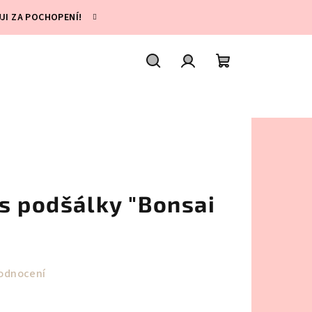
UJI ZA POCHOPENÍ!
Hledat
Přihlášení
Nákupní
košík
s podšálky "Bonsai
odnocení