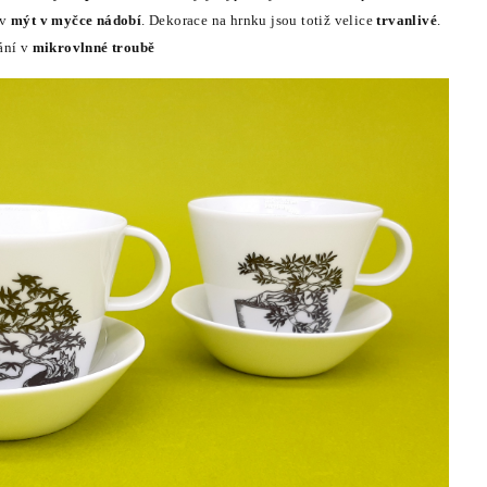
av
mýt v myčce nádobí
. Dekorace na hrnku jsou totiž velice
trvanlivé
.
ání v
mikrovlnné troubě