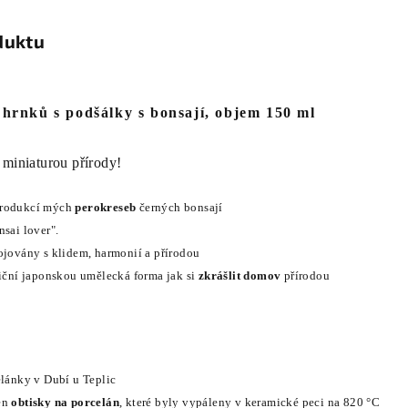
duktu
hrnků s podšálky s bonsají, objem 150 ml
 miniaturou přírody!
rodukcí mých
perokreseb
černých bonsají
nsai lover".
ojovány s klidem, harmonií a přírodou
diční japonskou umělecká forma jak si
zkrášlit domov
přírodou
elánky v Dubí u Teplic
en
obtisky na porcelán
, které byly vypáleny v keramické peci na 820 °C