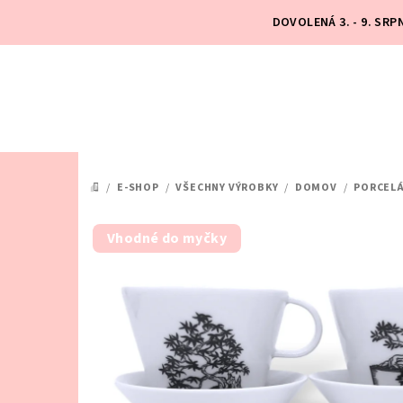
Přejít
DOVOLENÁ 3. - 9. SR
na
obsah
/
E-SHOP
/
VŠECHNY VÝROBKY
/
DOMOV
/
PORCEL
DOMŮ
Vhodné do myčky