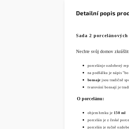
Detailní popis pro
Sada 2 porcelánových 
Nechte svůj domov zkrášlit
porcelánje
ozdobený rep
na podšálku je nápis "bo
b
onsaje
jsou tradičně sp
tvarování bonsají je tra
O porcelánu:
objem hrnku je
150 ml
porcelán
je z české porc
porcelán je ručně ozdob