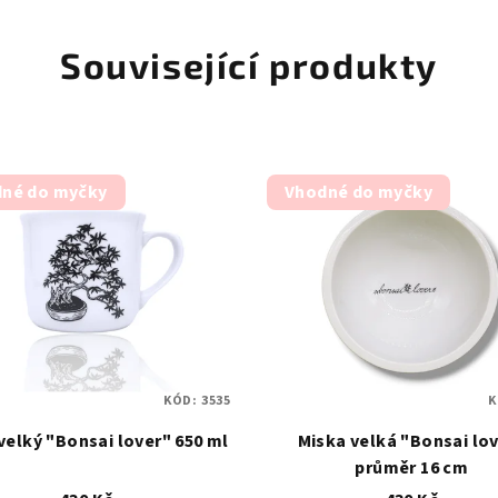
Související produkty
né do myčky
Vhodné do myčky
KÓD:
3535
K
velký "Bonsai lover" 650 ml
Miska velká "Bonsai lo
průměr 16 cm