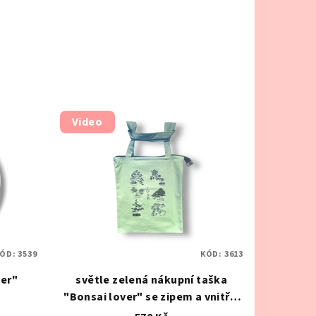
Video
ÓD:
3539
KÓD:
3613
ver"
světle zelená nákupní taška
"Bonsai lover" se zipem a vnitřní
kapsou