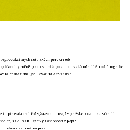
u
reprodukcí
mých autorských
perokreseb
 aplikovány ručně, proto se může pozice obrázků mírně lišit od fotografie
vaná česká firma, jsou kvalitní a trvanlivé
se inspirovala tradiční výstavou bonsají v pražské botanické zahradě
rcelán, sklo, textil, šperky i drobnosti z papíru
m udělám i výrobek na přání