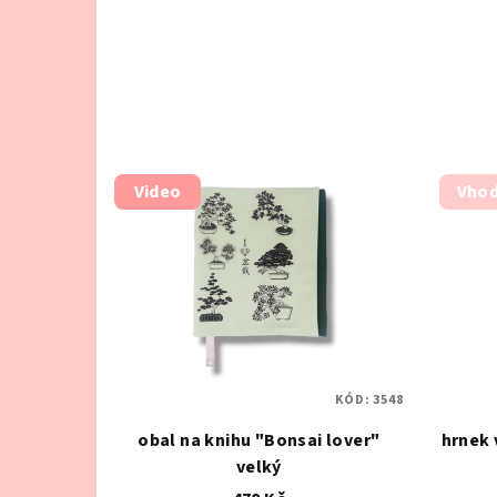
Video
Vhod
KÓD:
3548
obal na knihu "Bonsai lover"
hrnek 
velký