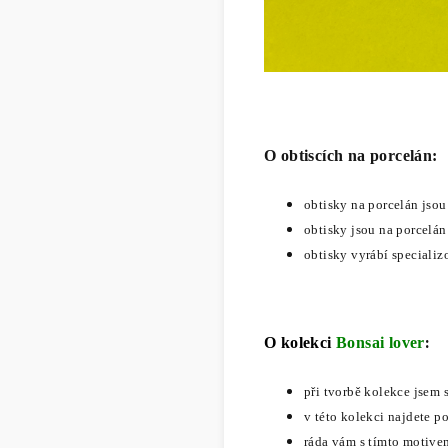
O obtiscích na porcelán:
obtisky na porcelán jso
obtisky jsou na porcelán
obtisky vyrábí specializo
:
O kolekci
Bonsai lover
při tvorbě kolekce jsem 
v této kolekci najdete po
ráda vám s tímto motive