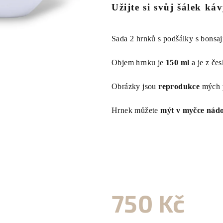
Užijte si svůj šálek ká
je
0,0
z
Sada 2 hrnků s podšálky s bonsaj
5
hvězdiček.
Objem hrnku je
150 ml
a je z če
Obrázky jsou
reprodukce
mých
Hrnek můžete
mýt v myčce nád
750 Kč