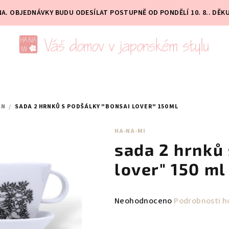
PNA. OBJEDNÁVKY BUDU ODESÍLAT POSTUPNĚ OD PONDĚLÍ 10. 8.. DĚK
ÁN
/
SADA 2 HRNKŮ S PODŠÁLKY "BONSAI LOVER" 150 ML
HA-NA-MI
sada 2 hrnků 
lover" 150 ml
Průměrné
Neohodnoceno
Podrobnosti h
hodnocení
produktu