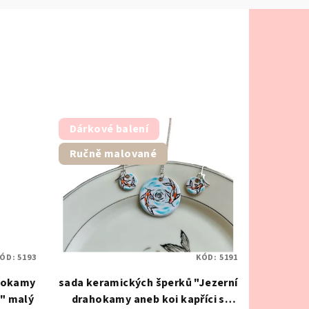
Dárkové balení
Ručně malované
ÓD:
5193
KÓD:
5191
ahokamy
sada keramických šperků "Jezerní
m" malý
drahokamy aneb koi kapříci s