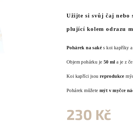
hodnocení
produktu
Užijte si svůj čaj nebo
je
0,0
plující kolem odrazu 
z
5
hvězdiček.
Pohárek na saké
s koi kapříky 
Objem pohárku je
50 ml
a je z č
Koi kapříci jsou
reprodukce
mý
Pohárek můžete
mýt v myčce ná
230 Kč
Měrná