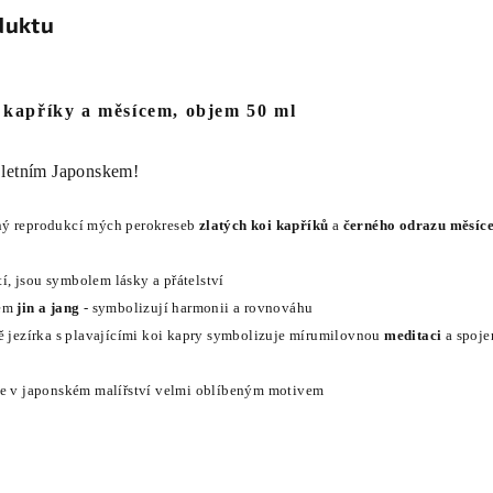
duktu
 kapříky a měsícem, objem 50 ml
 letním Japonskem!
ný reprodukcí mých perokreseb
zlatých koi kapříků
a
černého odrazu měsíc
stí, jsou symbolem lásky a přátelství
lem
jin a jang
- symbolizují harmonii a rovnováhu
ně jezírka s plavajícími koi kapry symbolizuje mírumilovnou
meditaci
a spoje
je v japonském malířství velmi oblíbeným motivem