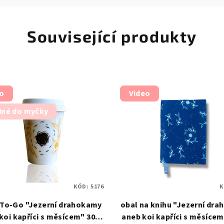
Související produkty
o
Video
né do myčky
KÓD:
5176
K
 To-Go "Jezerní drahokamy
obal na knihu "Jezerní dr
koi kapříci s měsícem" 300
aneb koi kapříci s měsíce