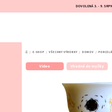
Přejít
DOVOLENÁ 3. - 9. SR
na
obsah
/
E-SHOP
/
VŠECHNY VÝROBKY
/
DOMOV
/
PORCEL
DOMŮ
Video
Vhodné do myčky