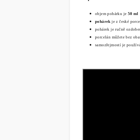
objem pohárku je
50 ml
pohárek
je z české porc
pohárek je ručně ozdob
porcelán můžete bez ob
samozřejmostí je použív