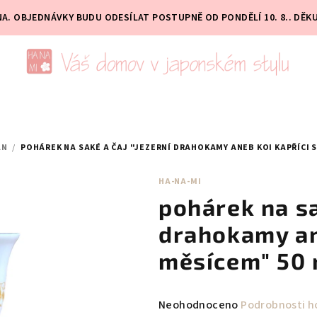
PNA. OBJEDNÁVKY BUDU ODESÍLAT POSTUPNĚ OD PONDĚLÍ 10. 8.. DĚK
ÁN
/
POHÁREK NA SAKÉ A ČAJ "JEZERNÍ DRAHOKAMY ANEB KOI KAPŘÍCI S
HA-NA-MI
pohárek na sa
drahokamy ane
měsícem" 50 
Průměrné
Neohodnoceno
Podrobnosti h