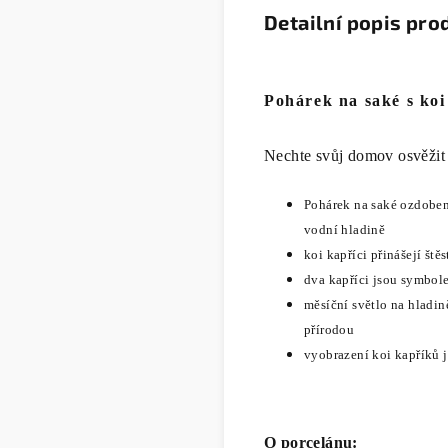
Detailní popis pro
Pohárek na saké s koi
Nechte svůj domov osvěžit
Pohárek na saké ozdobe
vodní hladině
koi kapříci přinášejí ště
dva kapříci jsou symbo
měsíční světlo na hladi
přírodou
vyobrazení koi kapříků 
O porcelánu: