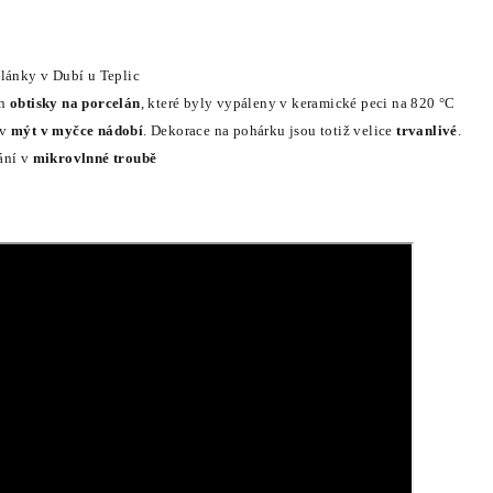
elánky v Dubí u Teplic
en
obtisky na porcelán
, které byly vypáleny v keramické peci na 820 °C
av
mýt v myčce nádobí
. Dekorace na pohárku jsou totiž velice
trvanlivé
.
ání v
mikrovlnné troubě