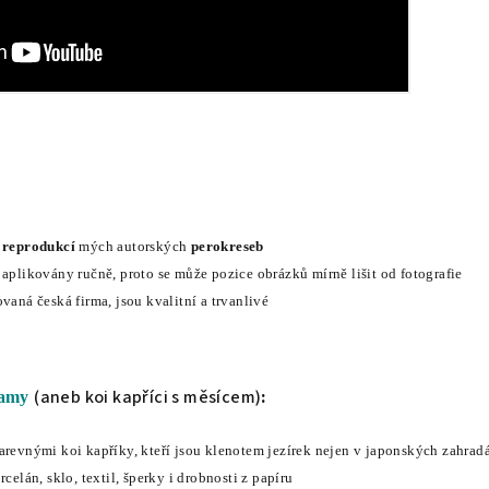
u
reprodukcí
mých autorských
perokreseb
 aplikovány ručně, proto se může pozice obrázků mírně lišit od fotografie
vaná česká firma, jsou kvalitní a trvanlivé
(aneb koi kapříci s měsícem)
:
kamy
arevnými koi kapříky, kteří jsou klenotem jezírek nejen v japonských zahrad
rcelán, sklo, textil, šperky i drobnosti z papíru