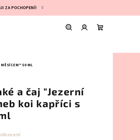
UJI ZA POCHOPENÍ!
Hledat
Přihlášení
Nákupní
košík
 MĚSÍCEM" 50 ML
ké a čaj "Jezerní
b koi kapříci s
ml
odnocení