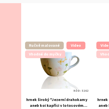
Ručně malované
Video
Vide
Vhodné do myčky
Vhod
KÓD:
5162
hrnek široký "Jezerní drahokamy
hrnek
aneb koi kapříci v lotosovém
aneb 