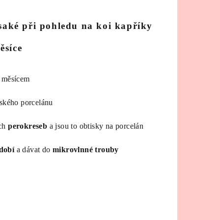
 saké při pohledu na koi kapříky
měsíce
a měsícem
eského porcelánu
ch
perokreseb
a jsou to obtisky na porcelán
dobí
a dávat do
mikrovlnné trouby