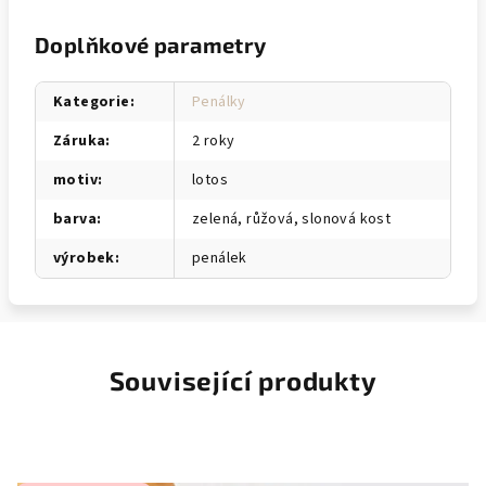
Doplňkové parametry
Kategorie
:
Penálky
Záruka
:
2 roky
motiv
:
lotos
barva
:
zelená, růžová, slonová kost
výrobek
:
penálek
Související produkty