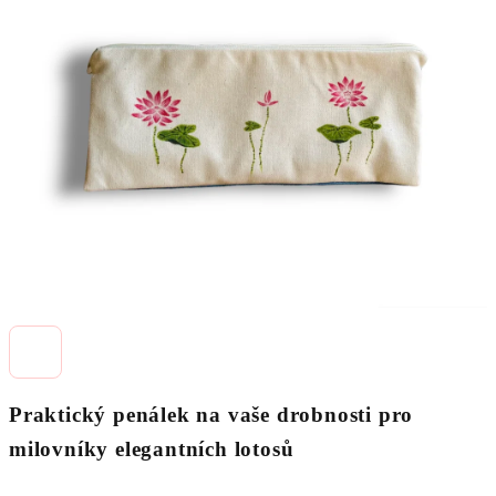
0,0
z
5
hvězdiček.
Praktický penálek na vaše drobnosti pro
milovníky elegantních lotosů