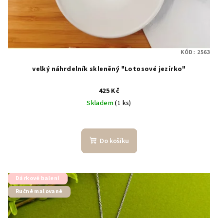
KÓD:
2563
velký náhrdelník skleněný "Lotosové jezírko"
425 Kč
Skladem
(1 ks)
Do košíku
Dárkové balení
Ručně malované