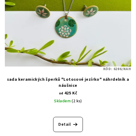
KÓD:
6286/NAH
sada keramických šperků "Lotosové jezírko" náhrdelník a
náušnice
425 Kč
od
Skladem
(2 ks)
Detail