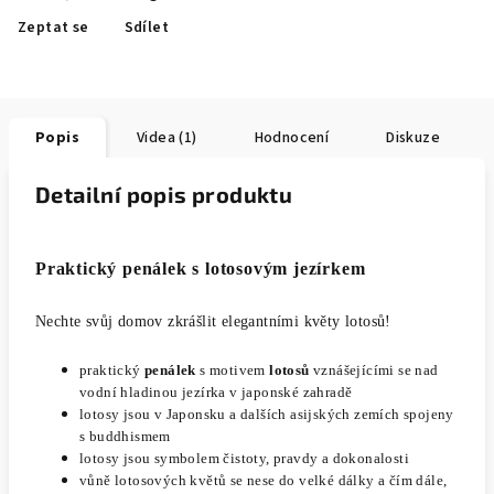
Zeptat se
Sdílet
Popis
Videa (1)
Hodnocení
Diskuze
Detailní popis produktu
Praktický penálek s lotosovým jezírkem
Nechte svůj domov zkrášlit elegantními květy lotosů!
praktický
penálek
s
motivem
lotosů
vznášejícími se nad
vodní hladinou jezírka v japonské zahradě
lotosy jsou v Japonsku a dalších asijských zemích spojeny
s buddhismem
lotosy jsou symbolem čistoty, pravdy a dokonalosti
vůně lotosových květů se nese do velké dálky a čím dále,