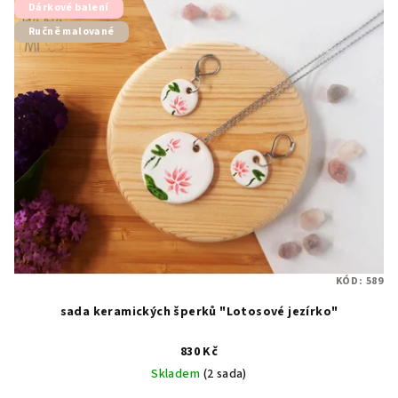
Dárkové balení
Ručně malované
KÓD:
589
sada keramických šperků "Lotosové jezírko"
830 Kč
Skladem
(2 sada)