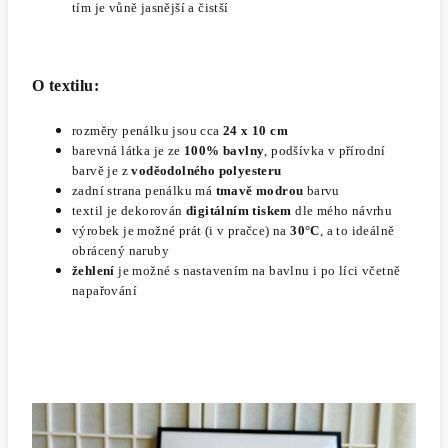
tím je vůně jasnější a čistší
O textilu:
rozměry penálku jsou cca
24 x 10 cm
barevná látka je ze
100% bavlny
, podšívka v přírodní
barvě je z
voděodolného polyesteru
zadní strana penálku má
tmavě modrou
barvu
textil je dekorován
digitálním tiskem
dle mého návrhu
výrobek je možné prát (i v pračce) na
30°C
, a to ideálně
obrácený naruby
žehlení
je možné s nastavením na bavlnu
i po líci včetně
napařování