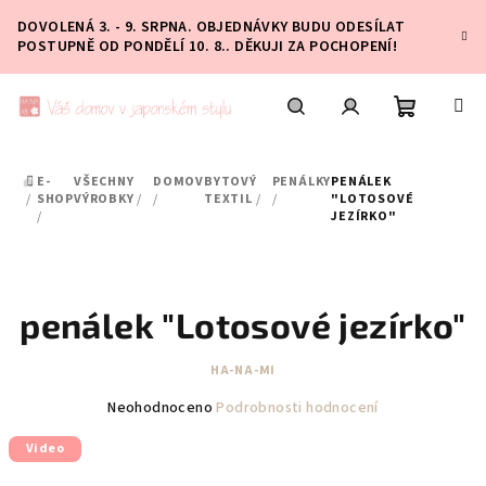
Přejít
DOVOLENÁ 3. - 9. SRPNA. OBJEDNÁVKY BUDU ODESÍLAT
na
POSTUPNĚ OD PONDĚLÍ 10. 8.. DĚKUJI ZA POCHOPENÍ!
obsah
Nákupní
Hledat
Přihlášení
E-
VŠECHNY
DOMOV
BYTOVÝ
PENÁLKY
PENÁLEK
DOMŮ
košík
/
SHOP
VÝROBKY
/
/
TEXTIL
/
/
"LOTOSOVÉ
/
JEZÍRKO"
penálek "Lotosové jezírko"
HA-NA-MI
Průměrné
Neohodnoceno
Podrobnosti hodnocení
hodnocení
Video
produktu
je