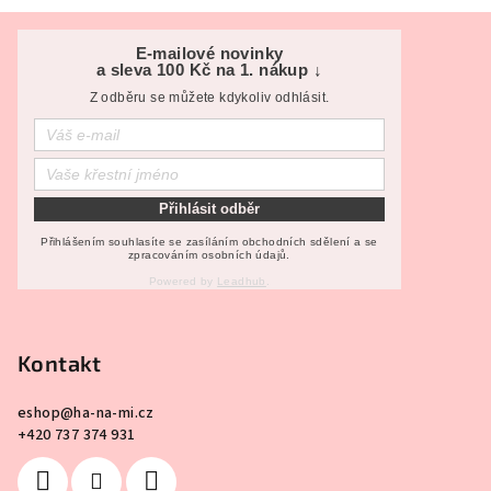
Z
á
E-mailové novinky
a sleva 100 Kč na 1. nákup ↓
p
Z odběru se můžete kdykoliv odhlásit.
a
t
í
Přihlásit odběr
Přihlášením souhlasíte se zasíláním obchodních sdělení a se
zpracováním osobních údajů.
Powered by
Leadhub
.
Kontakt
eshop
@
ha-na-mi.cz
+420 737 374 931