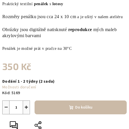
Praktický textilní
penálek
s
lotosy
Rozměry penálku jsou cca 24 x 10 cm
a je ušitý v našem ateliéru
Obrázky jsou digitálně natisknuté
reprodukce
mých
maleb
akrylovými barvami
Penálek
je možné prát v pračce na 30°C
350 Kč
Měrná
Dodání 1 - 2 týdny
(2 sada)
cena:
Možnosti doručení
Kód:
5169
−
+
Do košíku