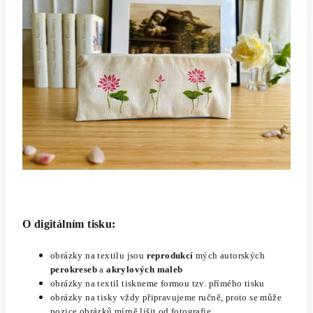
O digitálním tisku:
obrázky na textilu jsou
reprodukcí
mých autorských
perokreseb
a
akrylových maleb
obrázky na textil tiskneme formou tzv. přímého tisku
obrázky na tisky vždy připravujeme ručně, proto se může
pozice obrázků mírně lišit od fotografie