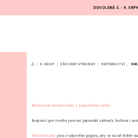
Přejít
DOVOLENÁ 3. - 9. SR
na
obsah
/
E-SHOP
/
VŠECHNY VÝROBKY
/
PAPÍRNICTVÍ
/
OM
DOMŮ
Relaxační omalovánky v japonském stylu!
Inspirací pro tvorbu jsou mi japonské zahrady, kultura i an
Omalovánky
jsou z takového papíru, aby se na ně dobře 