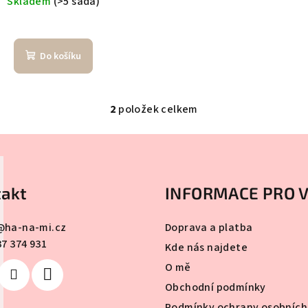
Skladem
(>5 sada)
Do košíku
2
položek celkem
O
v
l
á
akt
INFORMACE PRO 
d
a
@
ha-na-mi.cz
Doprava a platba
c
37 374 931
Kde nás najdete
í
O mě
p
Obchodní podmínky
r
Podmínky ochrany osobních