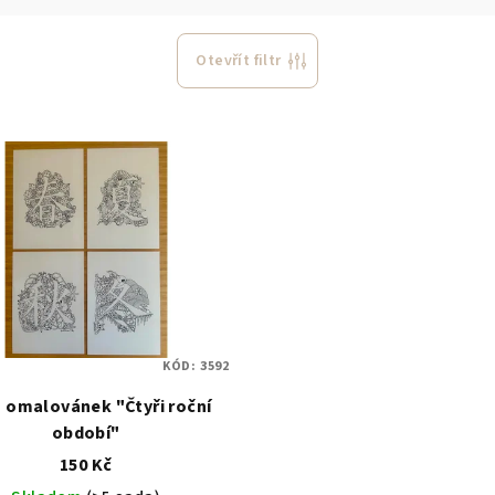
Otevřít filtr
KÓD:
3592
 omalovánek "Čtyři roční
období"
150 Kč