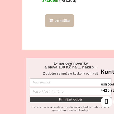
Skladem
(>5 sada)
u
k
Do košíku
t
ů
Z
á
E-mailové novinky
a sleva 100 Kč na 1. nákup ↓
Kont
p
Z odběru se můžete kdykoliv odhlásit.
a
eshop
+420 7
t
Přihlásit odběr
í
Přihlášením souhlasíte se zasíláním obchodních sdělení a se
zpracováním osobních údajů.