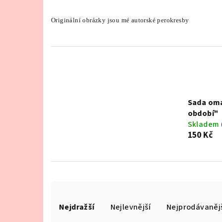
Originální obrázky jsou mé autorské perokresby
Sada oma
období"
Skladem
150 Kč
Ř
Nejdražší
Nejlevnější
Nejprodávaněj
a