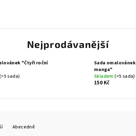
Nejprodávanější
lovánek "Čtyři roční
Sada omalovánek
manga"
(>5 sada)
Skladem
(>5 sada)
150 Kč
ší
Abecedně