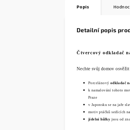
Popis
Hodnoc
Detailní popis pro
Čtvercový odkladač n
Nechte svůj domov osvěžit
Porcelánový
odkladač n
k namalování tohoto moti
Praze
v Japonsku se na jaře sl
motiv ptáčků sedících na
jídelní hůlky
jsou od zn