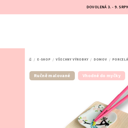
Přejít
DOVOLENÁ 3. - 9. SR
na
obsah
/
E-SHOP
/
VŠECHNY VÝROBKY
/
DOMOV
/
PORCEL
DOMŮ
Ručně malované
Vhodné do myčky