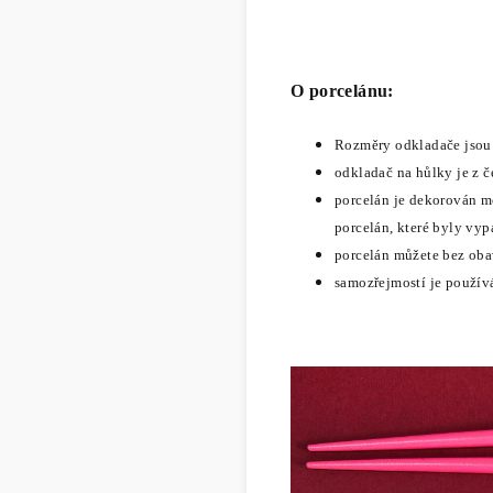
O porcelánu:
Rozměry odkladače jsou 
odkladač na hůlky
je z č
porcelán je dekorován m
porcelán, které byly vy
porcelán můžete bez ob
samozřejmostí je použív