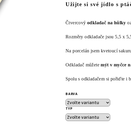
Užijte si své jídlo s p
je
0,0
z
Čtvercový
odkladač na hůlky
oz
5
hvězdiček.
Rozměry odkladače jsou 5,5 x 5
Na porcelán jsem kvetoucí sakur
Odkladač můžete
mýt v myčce n
Spolu s odkladačem si pořiďte i b
BARVA
TYP