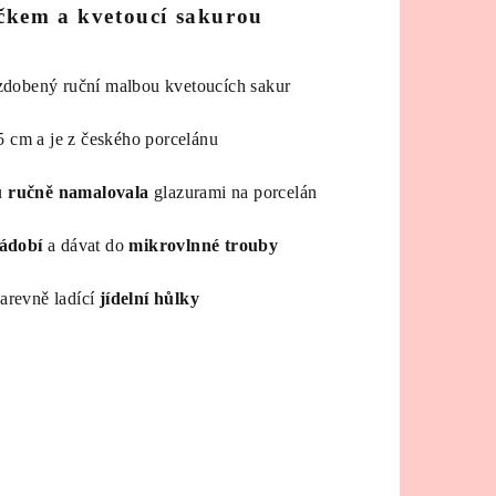
táčkem a kvetoucí sakurou
dobený ruční malbou kvetoucích sakur
,5 cm
a je z českého porcelánu
u
ručně namalovala
glazurami na porcelán
ádobí
a dávat do
mikrovlnné trouby
arevně ladící
jídelní hůlky