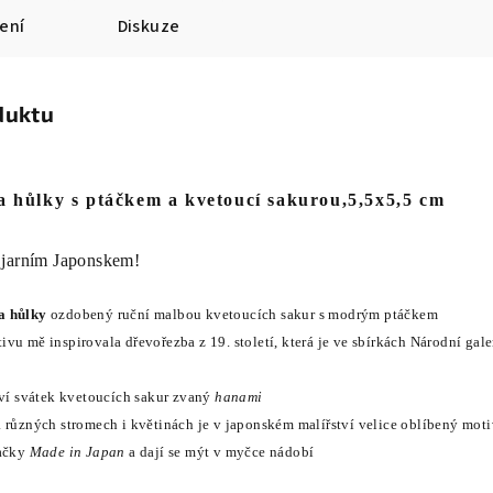
ení
Diskuze
duktu
a hůlky s ptáčkem a kvetoucí sakurou,5,5x5,5 cm
 jarním Japonskem!
a hůlky
ozdobený ruční malbou
kvetoucích sakur s modrým ptáčkem
vu mě inspirovala dřevořezba z 19. století, která je ve sbírkách Národní gale
aví svátek kvetoucích sakur zvaný
hanami
 různých stromech i květinách je v japonském malířství velice oblíbený mot
ačky
Made in Japan
a dají se mýt v myčce nádobí