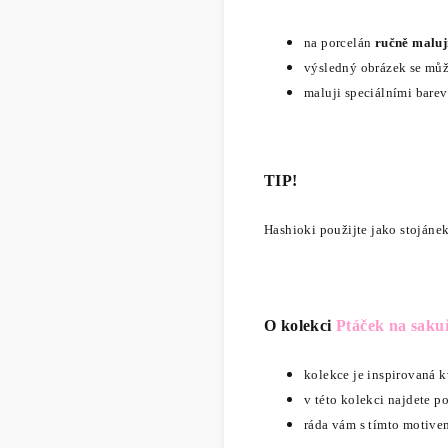
na porcelán
ručně maluj
výsledný obrázek se může
maluji speciálními barev
TIP!
Hashioki použijte jako stojánek
O kolekci
Ptáček na saku
kolekce je inspirovaná 
v této kolekci najdete po
ráda vám s tímto motive