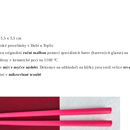
5,5 x 5,5 cm
eské porcelánky v Dubí u Teplic
ou originální
ruční malbou
pomocí
speciálních barev (barevných glazur) na
páleny v keramické peci na 1160 °C
av
mýt v myčce nádobí
. Dekorace na odkladači na hůlky jsou totiž velice
trv
ání v
mikrovlnné troubě