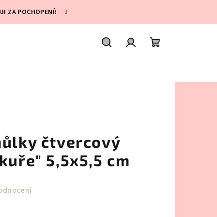
UJI ZA POCHOPENÍ!
Hledat
Přihlášení
Nákupní
košík
hůlky čtvercový
kuře" 5,5x5,5 cm
odnocení