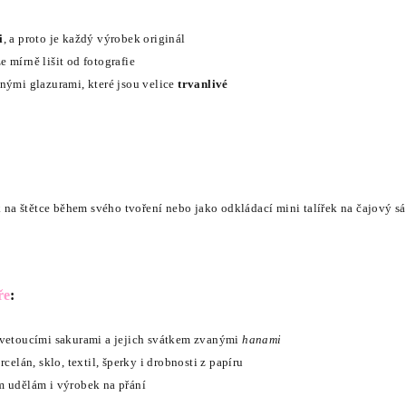
i
, a proto je každý výrobek originál
 mírně lišit od fotografie
nými glazurami, které jsou velice
trvanlivé
 na štětce během svého tvoření nebo jako odkládací mini talířek na čajový sá
ře
:
kvetoucími sakurami a jejich svátkem zvanými
hanami
rcelán, sklo, textil, šperky i drobnosti z papíru
m udělám i výrobek na přání