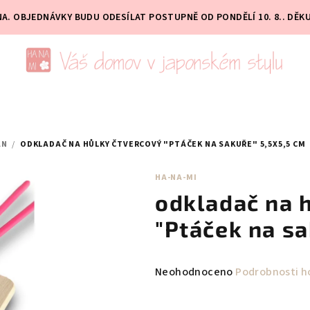
PNA. OBJEDNÁVKY BUDU ODESÍLAT POSTUPNĚ OD PONDĚLÍ 10. 8.. DĚK
ÁN
/
ODKLADAČ NA HŮLKY ČTVERCOVÝ "PTÁČEK NA SAKUŘE" 5,5X5,5 CM
HA-NA-MI
odkladač na 
"Ptáček na sa
Průměrné
Neohodnoceno
Podrobnosti h
hodnocení
produktu