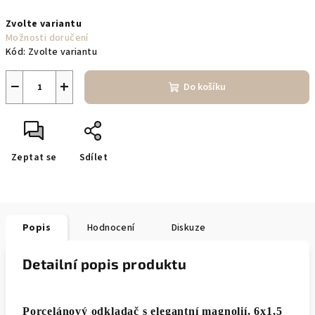
Měrná
Zvolte variantu
cena:
Možnosti doručení
Kód:
Zvolte variantu
−
+
Do košíku
Zeptat se
Sdílet
Popis
Hodnocení
Diskuze
Detailní popis produktu
Porcelánový odkladač s elegantní magnolií, 6x1,5