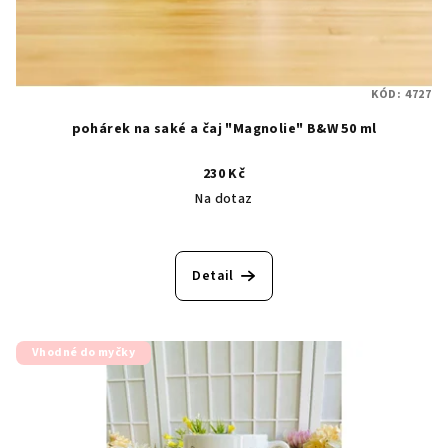
KÓD:
4727
pohárek na saké a čaj "Magnolie" B&W 50 ml
230 Kč
Na dotaz
Detail
Vhodné do myčky