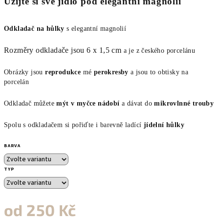
Užijte si své jídlo pod elegantní magnolií
Odkladač na hůlky
s elegantní magnolií
Rozměry odkladače jsou 6 x 1,5 cm
a je z českého porcelánu
Obrázky jsou
reprodukce
mé
perokresby
a jsou to obtisky na
porcelán
Odkladač můžete
mýt v myčce nádobí
a dávat do
mikrovlnné trouby
Spolu s odkladačem si pořiďte i barevně ladící
jídelní hůlky
BARVA
TYP
od
250 Kč