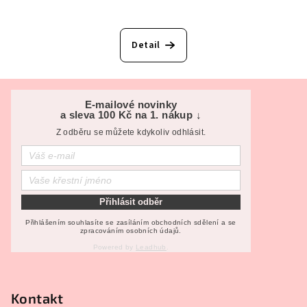
Detail
Z
á
E-mailové novinky
a sleva 100 Kč na 1. nákup ↓
p
Z odběru se můžete kdykoliv odhlásit.
a
t
í
Přihlásit odběr
Přihlášením souhlasíte se zasíláním obchodních sdělení a se
zpracováním osobních údajů.
Powered by
Leadhub
.
Kontakt