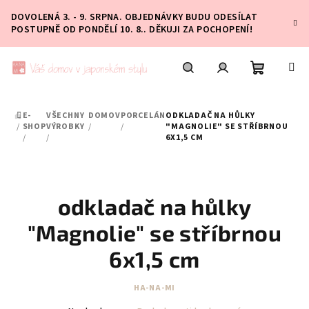
Přejít
DOVOLENÁ 3. - 9. SRPNA. OBJEDNÁVKY BUDU ODESÍLAT
na
POSTUPNĚ OD PONDĚLÍ 10. 8.. DĚKUJI ZA POCHOPENÍ!
obsah
Nákupní
Hledat
Přihlášení
E-
VŠECHNY
DOMOV
PORCELÁN
ODKLADAČ NA HŮLKY
DOMŮ
košík
/
SHOP
VÝROBKY
/
/
"MAGNOLIE" SE STŘÍBRNOU
/
/
6X1,5 CM
odkladač na hůlky
"Magnolie" se stříbrnou
6x1,5 cm
HA-NA-MI