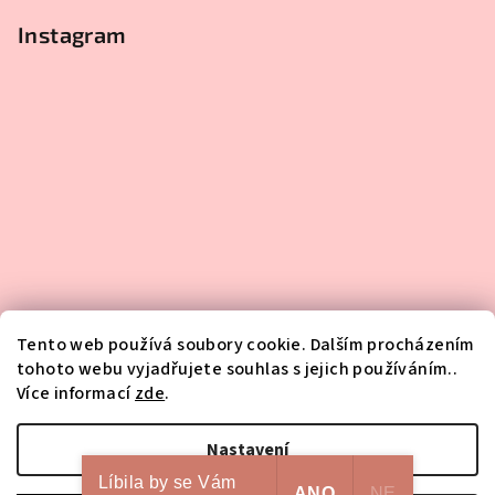
Instagram
Tento web používá soubory cookie. Dalším procházením
tohoto webu vyjadřujete souhlas s jejich používáním..
Více informací
zde
.
Sledovat na Instagramu
Nastavení
Líbila by se Vám
Copyright 2026
HA-NA-MI
. Všechna práva vyhrazena.
Upravit
ANO
NE