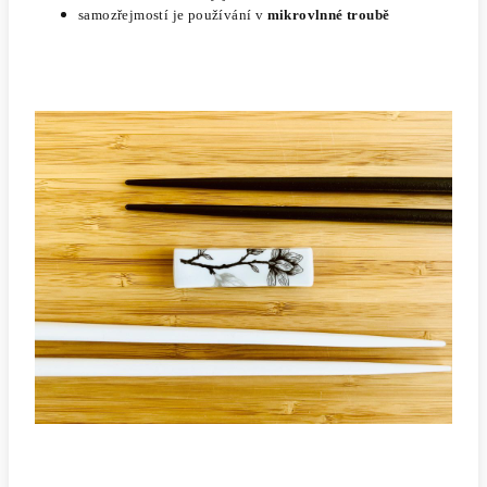
samozřejmostí je používání v
mikrovlnné troubě