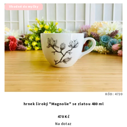
z
5
Vhodné do myčky
hvězdiček.
KÓD:
4720
hrnek široký "Magnolie" se zlatou 480 ml
470 Kč
Na dotaz