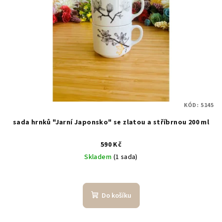
KÓD:
5145
sada hrnků "Jarní Japonsko" se zlatou a stříbrnou 200 ml
590 Kč
Skladem
(1 sada)
Průměrné
hodnocení
produktu
Do košíku
je
5,0