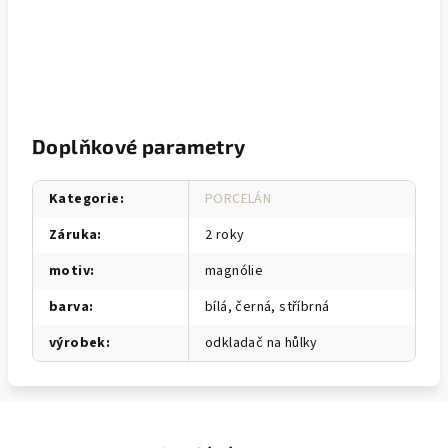
Doplňkové parametry
Kategorie
:
PORCELÁN
Záruka
:
2 roky
motiv
:
magnólie
barva
:
bílá, černá, stříbrná
výrobek
:
odkladač na hůlky