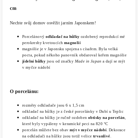
cm
Nechte svůj domov osvěžit jarním Japonskem!
Porcelánový
odkladač na hůlky
ozdobený reprodukcí mé
perokresby
kvetoucích
magnolií
magnólie je v Japonsku spojena s císařem. Byla velká
pocta, pokud někoho panovník obdaroval keřem magnólie
jídelní hůlky
jsou od značky
Made in Japan
a dají se mýt
v myčce nádobí
O porcelánu:
rozměry odkladače jsou 6 x 1,5 cm
odkladač na hůlky
je z české porcelánky v Dubí u Teplic
odkladač na hůlky je ručně ozdoben
obtisky na porcelán
,
které byly vypáleny v keramické peci na 820 °C
porcelán můžete bez obav
mýt v myčce nádobí
. Dekorace
na odkladači na hůlky jsou totiž velice
trvanlivé
.