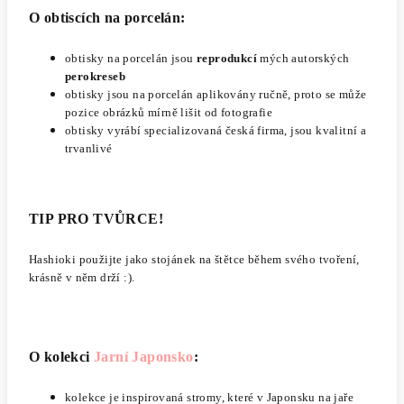
O obtiscích na porcelán:
obtisky na porcelán jsou
reprodukcí
mých autorských
perokreseb
obtisky jsou na porcelán aplikovány ručně, proto se může
pozice obrázků mírně lišit od fotografie
obtisky vyrábí specializovaná česká firma, jsou kvalitní a
trvanlivé
TIP PRO TVŮRCE!
Hashioki použijte jako stojánek na štětce během svého tvoření,
krásně v něm drží :).
O kolekci
Jarní Japonsko
:
kolekce je inspirovaná stromy, které v Japonsku na jaře