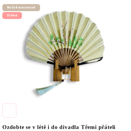
hodnocení
Ručně malované
produktu
je
Video
0,0
z
5
hvězdiček.
Ozdobte se v létě i do divadla Třemi přáteli