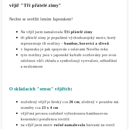
vějíř "Tři přátelé zimy"
Nechte se osvěžit letním Japonskem!
Na vějíř jsem namalovala
Tři přátelé zimy
tři přátelé zimy je populární východoasijský motiv, který
reprezentuje tři rostliny –
bambus, borovici a slivoň
v Japonsku je pak spojován s oslavami Nového roku
tyto rostliny jsou v japonské kultuře oceňovány pro svou
odolnost vůči chladu a symbolizují vytrvalost, odhodlání
a nezlomnost
O skládacích "sensu" vějířích
:
rozložený vějíř je široký cca
26 cm
, uložený v pouzdru má
rozměry cca
23 x 4 cm
vějíř má pevnou ozdobně vyřezávanou bambusovou
konstrukci potaženou textilií
na vějíř jsem motiv
ručně namalovala
barvami na textil