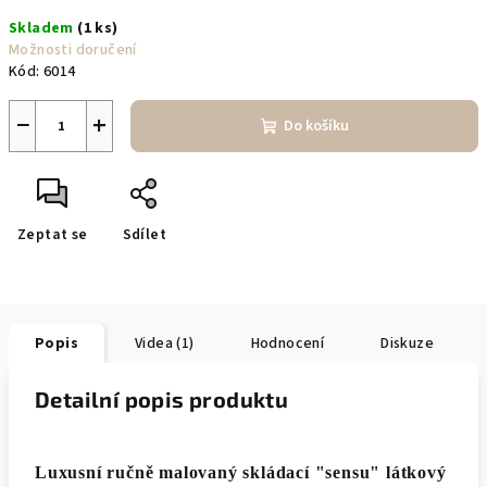
Měrná
Skladem
(1 ks)
cena:
Možnosti doručení
Kód:
6014
−
+
Do košíku
Zeptat se
Sdílet
Popis
Videa (1)
Hodnocení
Diskuze
Detailní popis produktu
Luxusní ručně malovaný skládací "sensu" látkový