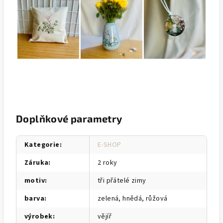
Doplňkové parametry
Kategorie
:
E-SHOP
Záruka
:
2 roky
motiv
:
tři přátelé zimy
barva
:
zelená, hnědá, růžová
výrobek
:
vějíř