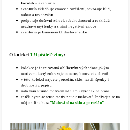
korálek
- avanturín
avanturín zklidňuje emoce a rozčilení, navozuje klid,
radost a rovnováhu
podporuje duševní zdraví, sebehodnocení a rozkládá
nezdravé myšlenky a s nimi negativní emoce
avanturín je kamenem klidného spánku
O kolekci
Tři přátelé zimy
:
kolekce je inspirovaná oblíbeným východoasijským
motivem, který zobrazuje bambus, borovici a slivoň
v této kolekci najdete porcelán, sklo, textil, šperky i
drobnosti z papíru
ráda vám s tímto motivem udělám i výrobek na přání
chtěli byste se tento motiv naučit malovat? Podívejte se na
můj on-line kurz
"Malování na sklo a porcelán"