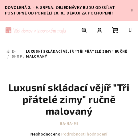
Přejít
DOVOLENÁ 3. - 9. SRPNA. OBJEDNÁVKY BUDU ODESÍLAT
na
POSTUPNĚ OD PONDĚLÍ 10. 8.. DĚKUJI ZA POCHOPENÍ!
obsah
Nákupní
Hledat
Přihlášení
E-
LUXUSNÍ SKLÁDACÍ VĚJÍŘ "TŘI PŘÁTELÉ ZIMY" RUČNĚ
DOMŮ
košík
/
SHOP
/
MALOVANÝ
Luxusní skládací vějíř "Tři
přátelé zimy" ručně
malovaný
HA-NA-MI
Průměrné
Neohodnoceno
Podrobnosti hodnocení