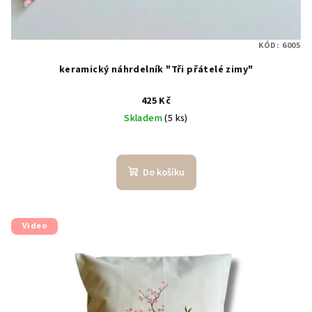
KÓD:
6005
keramický náhrdelník "Tři přátelé zimy"
425 Kč
Skladem
(5 ks)
Do košíku
Video