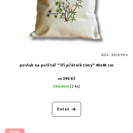
KÓD:
5059/POV
povlak na polštář "Tři přátelé zimy" 40x40 cm
390 Kč
od
Skladem
(2 ks)
Detail
Video