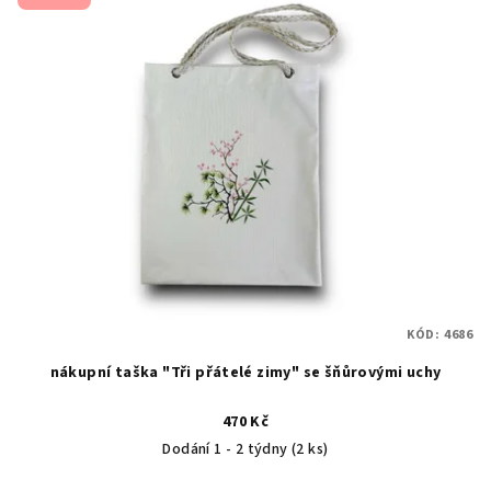
KÓD:
4686
nákupní taška "Tři přátelé zimy" se šňůrovými uchy
470 Kč
Dodání 1 - 2 týdny
(2 ks)