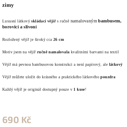
zimy
namalovaným
bambusem,
Luxusní látkový
skládací vějíř
s ručně
borovicí a slivoní
Rozložený vějíř je široký cca
26 cm
Motiv jsem na vějíř
ručně namalovala
kvalitními barvami na textil
Vějíř má pevnou bambusovou konstrukci a není papírový, ale
látkový
Vějíř můžete uložit do krásného a praktického látkového
pouzdra
Každý vějíř je originál dostupný pouze v
1 kuse
!
690 Kč