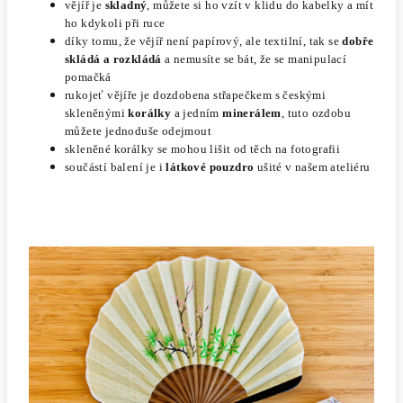
vějíř je
skladný
, můžete si ho vzít v klidu do kabelky a mít
ho kdykoli při ruce
díky tomu, že vějíř není papírový, ale textilní, tak se
dobře
skládá a rozkládá
a nemusíte se bát, že se manipulací
pomačká
rukojeť vějíře je dozdobena střapečkem s českými
skleněnými
korálky
a jedním
minerálem
, tuto ozdobu
můžete jednoduše odejmout
skleněné korálky se mohou lišit od těch na fotografii
součástí balení je i
látkové pouzdro
ušité v našem ateliéru