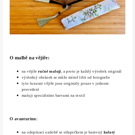
O malbě na vějíře:
na vějíře
ručně maluji
, a proto je každý výrobek originál
výsledný obrázek se může mírně lišit od fotografie
tyto luxusní vějíře jsou originály pouze v jednom
provedení
maluji speciálními barvami na textil
O avanturínu:
na odepínací ozdobě se střapečkem je barevný
kulatý