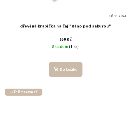
KÓD:
2954
dřevěná krabička na čaj "Ráno pod sakurou"
650 Kč
Skladem
(1 ks)
Průměrné
hodnocení
produktu
Do košíku
je
5,0
z
5
Ručně malované
hvězdiček.