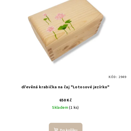
KÓD:
2949
dřevěná krabička na čaj "Lotosové jezírko"
650 Kč
Skladem
(1 ks)
Do košíku