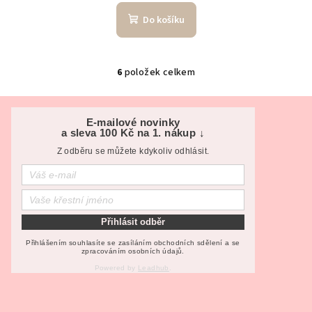
Do košíku
6
položek celkem
O
v
Z
l
á
E-mailové novinky
á
a sleva 100 Kč na 1. nákup ↓
p
d
Z odběru se můžete kdykoliv odhlásit.
a
a
c
t
í
í
p
r
Přihlásit odběr
v
Přihlášením souhlasíte se zasíláním obchodních sdělení a se
zpracováním osobních údajů.
k
y
Powered by
Leadhub
.
v
ý