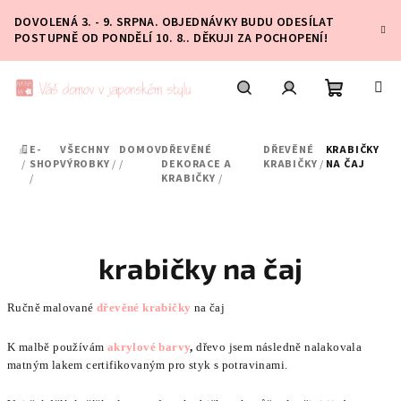
Přejít
DOVOLENÁ 3. - 9. SRPNA. OBJEDNÁVKY BUDU ODESÍLAT
na
POSTUPNĚ OD PONDĚLÍ 10. 8.. DĚKUJI ZA POCHOPENÍ!
obsah
Nákupní
Hledat
Přihlášení
E-
VŠECHNY
DOMOV
DŘEVĚNÉ
DŘEVĚNÉ
KRABIČKY
DOMŮ
košík
/
SHOP
VÝROBKY
/
/
DEKORACE A
KRABIČKY
/
NA ČAJ
/
KRABIČKY
/
krabičky na čaj
Ručně malované
dřevěné krabičky
na čaj
K malbě používám
akrylové barvy
,
dřevo jsem následně nalakovala
matným lakem certifikovaným pro styk s potravinami.