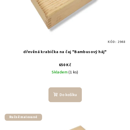
o
d
u
k
t
KÓD:
2948
ů
dřevěná krabička na čaj "Bambusový háj"
650 Kč
Skladem
(1 ks)
Do košíku
Ručně malované