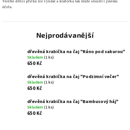
Vnitřní dělící příčku lze vyndat a krabička tak může sloužit i jinému
účelu.
Nejprodávanější
dřevěná krabička na čaj "Ráno pod sakurou"
Skladem
(1 ks)
650 Kč
dřevěná krabička na čaj "Podzimní večer"
Skladem
(1 ks)
650 Kč
dřevěná krabička na čaj "Bambusový háj"
Skladem
(1 ks)
650 Kč