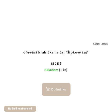
KÓD:
2955
dřevěná krabička na čaj "Šípkový čaj"
650 Kč
Skladem
(1 ks)
Do košíku
Ručně malované