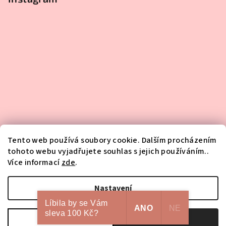
Tento web používá soubory cookie. Dalším procházením
tohoto webu vyjadřujete souhlas s jejich používáním..
Více informací
zde
.
Sledovat na Instagramu
Nastavení
Líbila by se Vám
Copyright 2026
HA-NA-MI
. Všechna práva vyhrazena.
Upravit
ANO
NE
sleva 100 Kč?
nastavení cookies
Odmítnout
Souhlasím