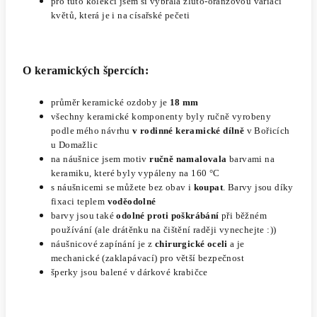
pro tuto kolekci jsem si vybrala žluto-oranžovou variaci
květů, která je i na císařské pečeti
O keramických špercích:
průměr keramické ozdoby je
18 mm
všechny keramické komponenty byly ručně vyrobeny
podle mého návrhu
v rodinné keramické dílně
v Bořicích
u Domažlic
na náušnice jsem motiv
ručně namalovala
barvami na
keramiku, které byly vypáleny na 160 °C
s náušnicemi se můžete bez obav i
koupat
. Barvy jsou díky
fixaci teplem
voděodolné
barvy jsou také
odolné proti poškrábání
při běžném
používání (ale drátěnku na čištění raději vynechejte :))
náušnicové zapínání je z
chirurgické oceli
a je
mechanické (zaklapávací) pro větší bezpečnost
šperky jsou balené v dárkové krabičce