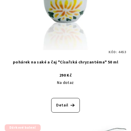
KÓD:
4453
pohárek na saké a čaj "Císařská chryzantéma" 50 ml
290 Kč
Na dotaz
Detail
Dárkové balení