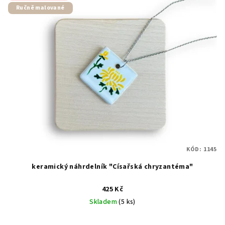
Ručně malované
KÓD:
1145
keramický náhrdelník "Císařská chryzantéma"
425 Kč
Skladem
(5 ks)