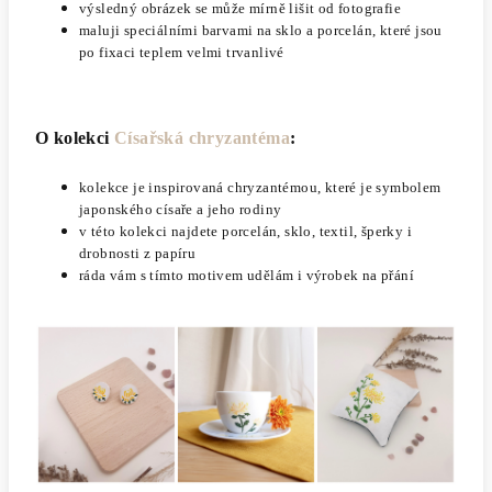
výsledný obrázek se může mírně lišit od fotografie
maluji speciálními barvami na sklo a porcelán, které jsou
po fixaci teplem velmi trvanlivé
O kolekci
Císařská chryzantéma
:
kolekce je inspirovaná chryzantémou, které je symbolem
japonského císaře a jeho rodiny
v této kolekci najdete porcelán, sklo, textil, šperky i
drobnosti z papíru
ráda vám s tímto motivem udělám i výrobek na přání