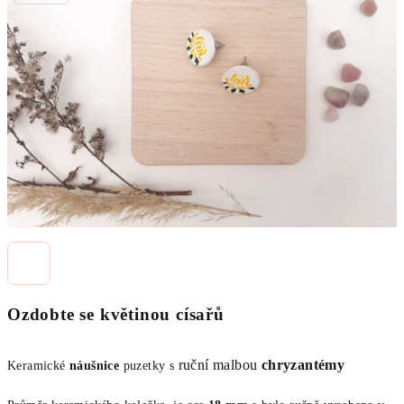
z
5
hvězdiček.
Ozdobte se květinou císařů
ruční malbou
chryzantémy
Keramické
náušnice
puzetky s