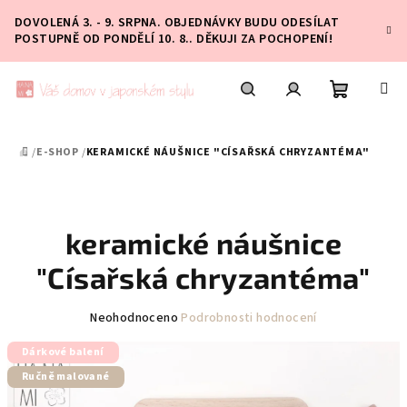
Přejít
DOVOLENÁ 3. - 9. SRPNA. OBJEDNÁVKY BUDU ODESÍLAT
na
POSTUPNĚ OD PONDĚLÍ 10. 8.. DĚKUJI ZA POCHOPENÍ!
obsah
Nákupní
Hledat
Přihlášení
/
E-SHOP
/
KERAMICKÉ NÁUŠNICE "CÍSAŘSKÁ CHRYZANTÉMA"
DOMŮ
košík
keramické náušnice
"Císařská chryzantéma"
Průměrné
Neohodnoceno
Podrobnosti hodnocení
hodnocení
Dárkové balení
produktu
je
Ručně malované
0,0