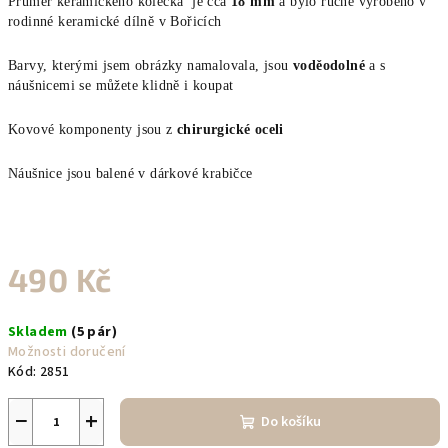
Průměr keramického kolečka je cca
18 mm
a bylo ručně vyrobeno v
rodinné keramické dílně
v Bořicích
Barvy, kterými jsem obrázky namalovala, jsou
voděodolné
a s
náušnicemi se můžete klidně i koupat
Kovové komponenty jsou z
chirurgické oceli
Náušnice jsou balené v dárkové krabičce
490 Kč
Měrná
Skladem
(5 pár)
cena:
Možnosti doručení
Kód:
2851
−
+
Do košíku