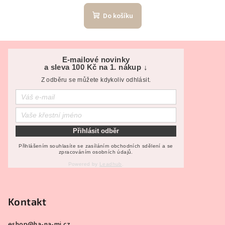
Do košíku
Z
á
E-mailové novinky
a sleva 100 Kč na 1. nákup ↓
p
Z odběru se můžete kdykoliv odhlásit.
a
t
í
Přihlásit odběr
Přihlášením souhlasíte se zasíláním obchodních sdělení a se
zpracováním osobních údajů.
Powered by
Leadhub
.
Kontakt
eshop
@
ha-na-mi.cz