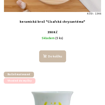
KÓD:
1346
keramická brož "Císařská chryzantéma"
390 Kč
Skladem
(5 ks)
Do košíku
Ručně malované
Vhodné do myčky