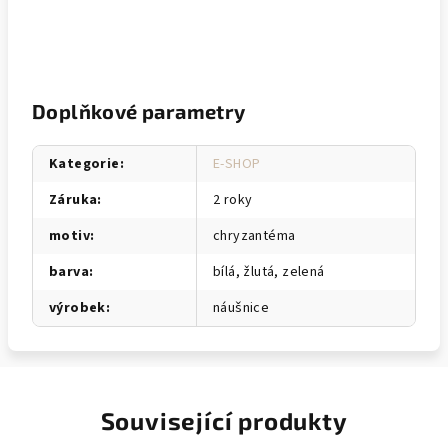
Doplňkové parametry
Kategorie
:
E-SHOP
Záruka
:
2 roky
motiv
:
chryzantéma
barva
:
bílá, žlutá, zelená
výrobek
:
náušnice
Související produkty