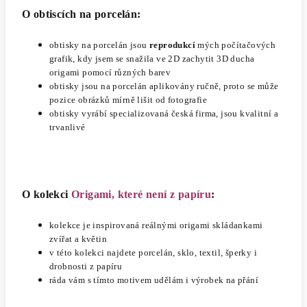
O obtiscích na porcelán:
obtisky na porcelán jsou
reprodukcí
mých počítačových
grafik, kdy jsem se snažila ve 2D zachytit 3D ducha
origami pomocí různých barev
obtisky jsou na porcelán aplikovány ručně, proto se může
pozice obrázků mírně lišit od fotografie
obtisky vyrábí specializovaná česká firma, jsou kvalitní a
trvanlivé
O kolekci
Origami, které není z papíru
:
kolekce je inspirovaná reálnými origami skládankami
zvířat a květin
v této kolekci najdete porcelán, sklo, textil, šperky i
drobnosti z papíru
ráda vám s tímto motivem udělám i výrobek na přání