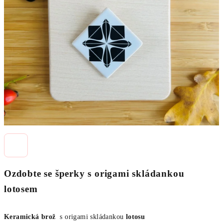
z
5
hvězdiček.
Ozdobte se šperky s origami skládankou
lotosem
Keramická brož
s origami skládankou
lotosu