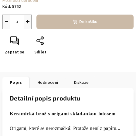
Možnosti doručení
Kód:
5752
−
+
Do košíku
Zeptat se
Sdílet
Popis
Hodnocení
Diskuze
Detailní popis produktu
Keramická brož s origami skládankou lotosem
Origami, které se nerozmačká! Protože není z papíru...