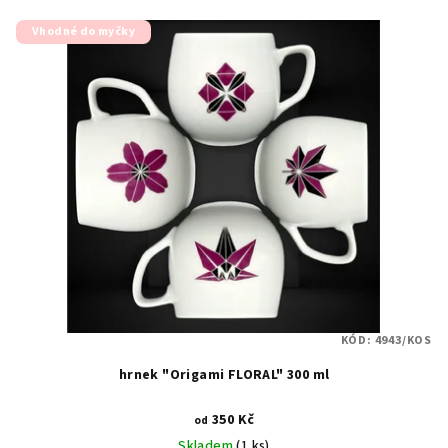
Vhodné do myčky
KÓD:
4943/KOS
hrnek "Origami FLORAL" 300 ml
350 Kč
od
Skladem
(1 ks)