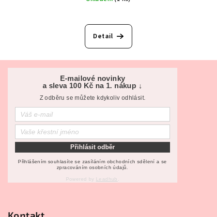
Detail
Z
á
E-mailové novinky
a sleva 100 Kč na 1. nákup ↓
p
Z odběru se můžete kdykoliv odhlásit.
a
t
í
Přihlásit odběr
Přihlášením souhlasíte se zasíláním obchodních sdělení a se
zpracováním osobních údajů.
Powered by
Leadhub
.
Kontakt