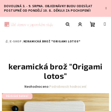
Přejít
DOVOLENÁ 3. - 9. SRPNA. OBJEDNÁVKY BUDU ODESÍLAT
na
POSTUPNĚ OD PONDĚLÍ 10. 8.. DĚKUJI ZA POCHOPENÍ!
obsah
Nákupní
Hledat
Přihlášení
/
E-SHOP
/
KERAMICKÁ BROŽ "ORIGAMI LOTOS"
DOMŮ
košík
keramická brož "Origami
lotos"
Průměrné
Neohodnoceno
Podrobnosti hodnocení
hodnocení
Dárkové balení
produktu
je
0,0