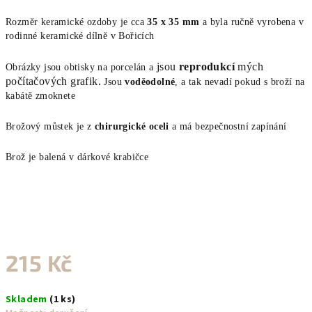
Rozměr keramické ozdoby je cca
35 x 35 mm
a byla ručně vyrobena v
rodinné keramické dílně
v Bořicích
jsou
reprodukcí
mých
Obrázky jsou obtisky na porcelán a
počítačových grafik
.
Jsou
voděodolné
, a tak nevadí pokud s broží na
kabátě zmoknete
Brožový můstek je z
chirurgické oceli
a má bezpečnostní zapínání
Brož je balená v dárkové krabičce
215 Kč
Měrná
Skladem
(1 ks)
cena: