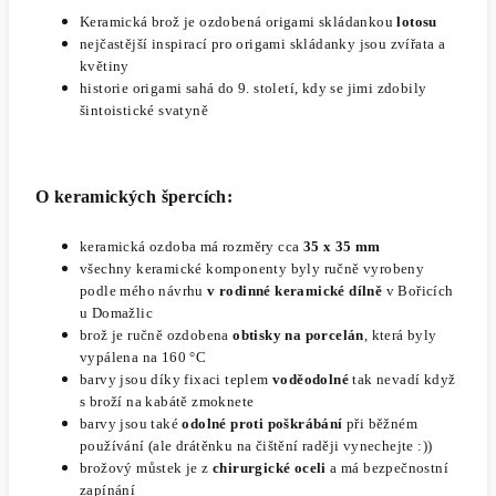
Keramická brož je ozdobená
origami skládankou
lotosu
nejčastější inspirací pro origami skládanky jsou zvířata a
květiny
historie origami sahá do 9. století, kdy se jimi zdobily
šintoistické svatyně
O keramických špercích:
keramická ozdoba má rozměry cca
35 x 35 mm
všechny keramické komponenty byly ručně vyrobeny
podle mého návrhu
v rodinné keramické dílně
v Bořicích
u Domažlic
brož je ručně ozdobena
obtisky na porcelán
, která byly
vypálena na 160 °C
barvy jsou díky fixaci teplem
voděodolné
tak nevadí když
s broží na kabátě zmoknete
barvy jsou také
odolné proti poškrábání
při běžném
používání (ale drátěnku na čištění raději vynechejte :))
brožový můstek je z
chirurgické oceli
a má bezpečnostní
zapínání