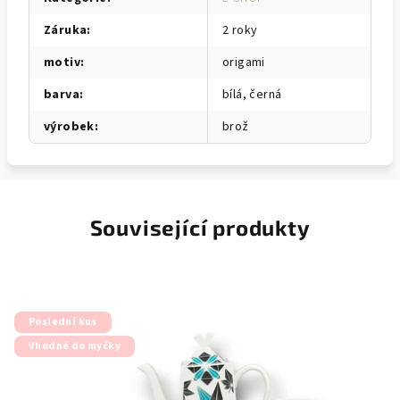
Záruka
:
2 roky
motiv
:
origami
barva
:
bílá, černá
výrobek
:
brož
Související produkty
Poslední kus
Vhodné do myčky