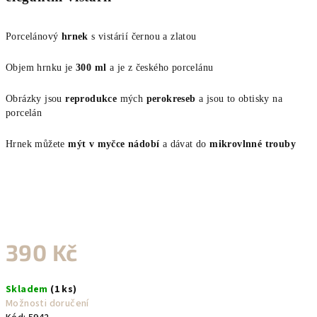
Porcelánový
hrnek
s vistárií černou a zlatou
Objem hrnku je
300 ml
a je z českého porcelánu
Obrázky jsou
reprodukce
mých
perokreseb
a jsou to obtisky na
porcelán
Hrnek můžete
mýt v myčce nádobí
a dávat do
mikrovlnné trouby
390 Kč
Měrná
Skladem
(1 ks)
cena:
Možnosti doručení