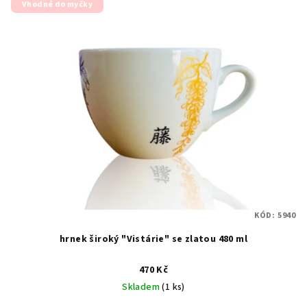
Vhodné do myčky
KÓD:
5940
hrnek široký "Vistárie" se zlatou 480 ml
470 Kč
Skladem
(1 ks)