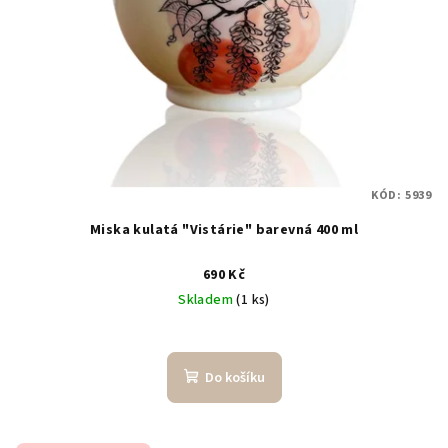
KÓD:
5939
Miska kulatá "Vistárie" barevná 400 ml
690 Kč
Skladem
(1 ks)
Do košíku