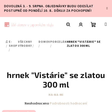
Přejít
DOVOLENÁ 3. - 9. SRPNA. OBJEDNÁVKY BUDU ODESÍLAT
na
POSTUPNĚ OD PONDĚLÍ 10. 8.. DĚKUJI ZA POCHOPENÍ!
obsah
Nákupní
Hledat
Přihlášení
E-
VŠECHNY
DOMOV
PORCELÁN
HRNEK "VISTÁRIE" SE
DOMŮ
košík
/
SHOP
VÝROBKY
/
/
/
ZLATOU 300 ML
/
hrnek "Vistárie" se zlatou
300 ml
HA-NA-MI
Průměrné
Neohodnoceno
Podrobnosti hodnocení
hodnocení