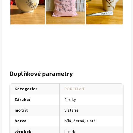
Doplňkové parametry
Kategorie
:
PORCELÁN
Záruka
:
2 roky
motiv
:
vistárie
barva
:
bílá, černá, zlatá
výrobek
:
hrnek