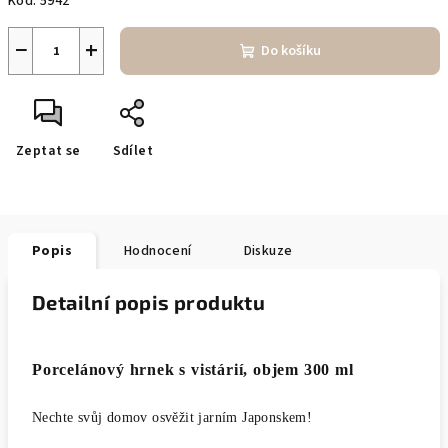
Kód:
5942
−
+
Do košíku
Zeptat se
Sdílet
Popis
Hodnocení
Diskuze
Detailní popis produktu
Porcelánový hrnek s vistárií, objem 300 ml
Nechte svůj domov osvěžit jarním Japonskem!