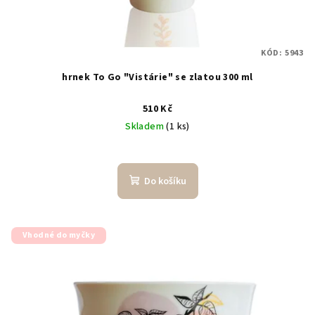
KÓD:
5943
hrnek To Go "Vistárie" se zlatou 300 ml
510 Kč
Skladem
(1 ks)
Do košíku
Vhodné do myčky