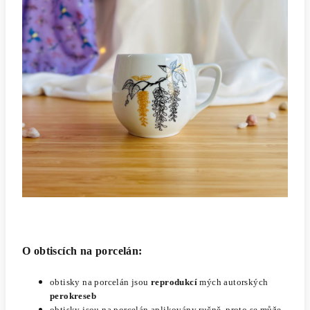
O obtiscích na porcelán:
obtisky na porcelán jsou
reprodukcí
mých autorských
perokreseb
obtisky jsou na porcelán aplikovány ručně, proto se může