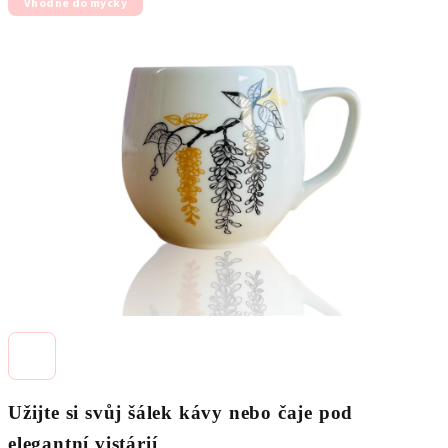
Vhodné do myčky
produktu
je
0,0
z
5
hvězdiček.
Užijte si svůj šálek kávy nebo čaje pod
elegantní vistárií