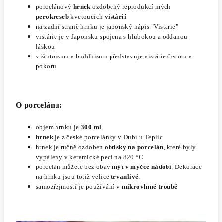
p
orcelánový
hrnek
ozdobený reprodukcí mých
perokreseb
kvetoucích
vistárií
na zadní straně hrnku je japonský nápis
"Vistárie"
vistárie je v Japonsku spojena s hlubokou a oddanou
láskou
v šintoismu a buddhismu představuje vistárie čistotu a
pokoru
O porcelánu:
objem hrnku je
300 ml
h
rnek
je z české porcelánky v Dubí u Teplic
hrnek je ručně ozdoben
obtisky na porcelán
, které byly
vypáleny v keramické peci na 820 °C
porcelán můžete bez obav
mýt v myčce nádobí
. Dekorace
na hrnku jsou totiž velice
trvanlivé
.
samozřejmostí je používání v
mikrovlnné troubě