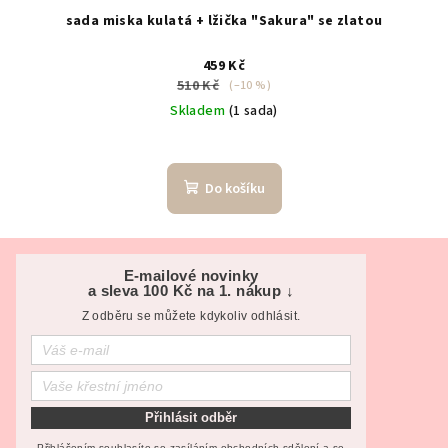
sada miska kulatá + lžička "Sakura" se zlatou
459 Kč
510 Kč
(–10 %)
Skladem
(1 sada)
Do košíku
Z
á
E-mailové novinky
a sleva 100 Kč na 1. nákup ↓
p
Z odběru se můžete kdykoliv odhlásit.
a
t
í
Přihlásit odběr
Přihlášením souhlasíte se zasíláním obchodních sdělení a se