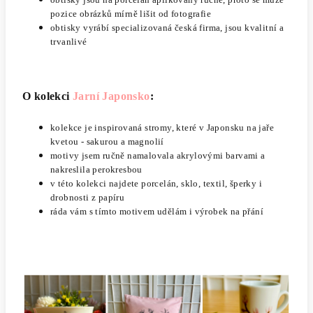
pozice obrázků mírně lišit od fotografie
obtisky vyrábí specializovaná česká firma, jsou kvalitní a
trvanlivé
O kolekci
Jarní Japonsko
:
kolekce je inspirovaná stromy, které v Japonsku na jaře
kvetou - sakurou a magnolií
motivy jsem ručně namalovala akrylovými barvami a
nakreslila perokresbou
v této kolekci najdete porcelán, sklo, textil, šperky i
drobnosti z papíru
ráda vám s tímto motivem udělám i výrobek na přání