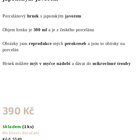
Porcelánový
hrnek
s japonským
javorem
Objem hrnku je
300 ml
a je z českého porcelánu
Obrázky jsou
reprodukce
mých
perokreseb
a jsou to obtisky na
porcelán
Hrnek můžete
mýt v myčce nádobí
a dávat do
mikrovlnné trouby
390 Kč
Měrná
Skladem
(1 ks)
cena:
Možnosti doručení
Kód:
5549