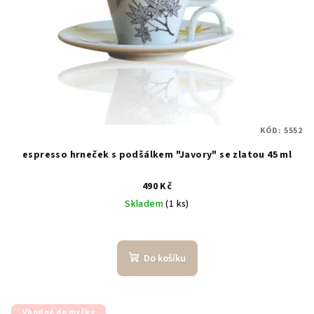
KÓD:
5552
espresso hrneček s podšálkem "Javory" se zlatou 45 ml
490 Kč
Skladem
(1 ks)
Do košíku
Vhodné do myčky