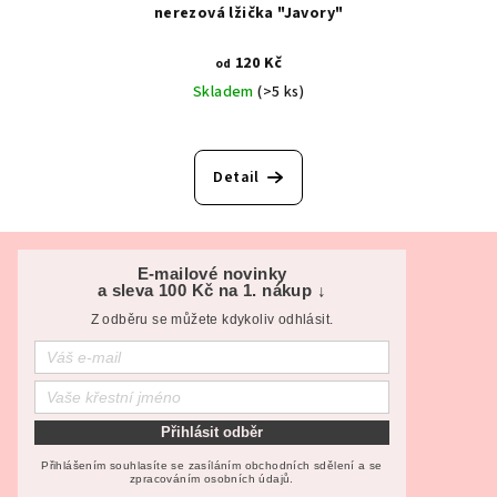
nerezová lžička "Javory"
120 Kč
od
Skladem
(>5 ks)
Detail
Z
á
E-mailové novinky
a sleva 100 Kč na 1. nákup ↓
p
Z odběru se můžete kdykoliv odhlásit.
a
t
í
Přihlásit odběr
Přihlášením souhlasíte se zasíláním obchodních sdělení a se
zpracováním osobních údajů.