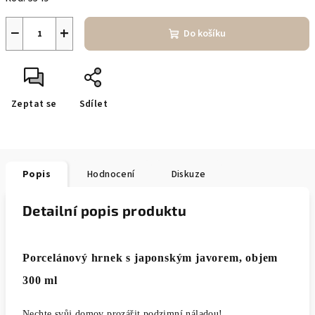
−
+
Do košíku
Zeptat se
Sdílet
Popis
Hodnocení
Diskuze
Detailní popis produktu
Porcelánový hrnek s japonským javorem, objem
300 ml
Nechte svůj domov prozářit podzimní náladou!