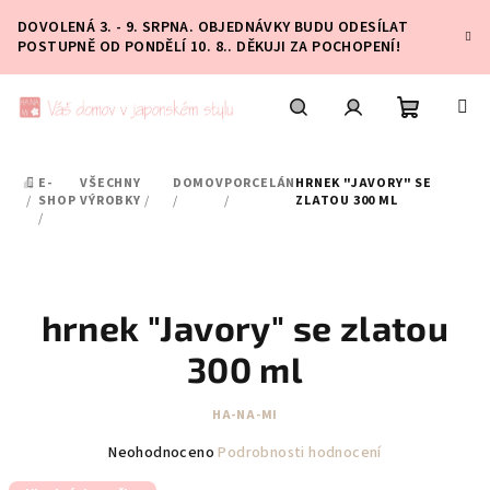
Přejít
DOVOLENÁ 3. - 9. SRPNA. OBJEDNÁVKY BUDU ODESÍLAT
na
POSTUPNĚ OD PONDĚLÍ 10. 8.. DĚKUJI ZA POCHOPENÍ!
obsah
Nákupní
Hledat
Přihlášení
E-
VŠECHNY
DOMOV
PORCELÁN
HRNEK "JAVORY" SE
DOMŮ
košík
/
SHOP
VÝROBKY
/
/
/
ZLATOU 300 ML
/
hrnek "Javory" se zlatou
300 ml
HA-NA-MI
Průměrné
Neohodnoceno
Podrobnosti hodnocení
hodnocení