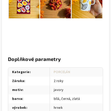
Doplňkové parametry
Kategorie
:
PORCELÁN
Záruka
:
2 roky
motiv
:
javory
barva
:
bílá, černá, zlatá
výrobek
:
hrnek