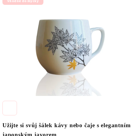
Vhodné do myčky
produktu
je
0,0
z
5
hvězdiček.
Užijte si svůj šálek kávy nebo čaje s elegantním
japonským javorem