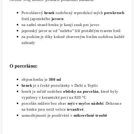
P
orcelánový
hrnek
ozdobený reprodukcí mých
perokreseb
listů japonského
javoru
na zadní straně hrnku je kanji
znak pro javor
japonský javor se od "našeho" liší protáhlým tvarem listů
na podzim je díky krásně zbarveným listům ozdobou každé
zahrady
O porcelánu:
objem hrnku je
300 ml
h
rnek
je z české porcelánky v Dubí u Teplic
hrnek je ručně ozdoben
obtisky na porcelán
, které byly
vypáleny v keramické peci na 820 °C
porcelán můžete bez obav
mýt v myčce nádobí
. Dekorace
na hrnku jsou totiž velice
trvanlivé
.
samozřejmostí je používání v
mikrovlnné troubě