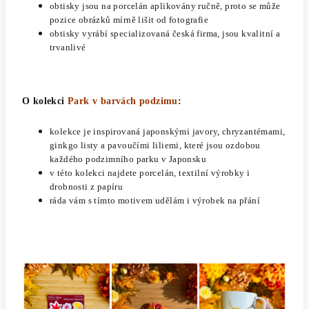
obtisky jsou na porcelán aplikovány ručně, proto se může
pozice obrázků mírně lišit od fotografie
obtisky vyrábí specializovaná česká firma, jsou kvalitní a
trvanlivé
O kolekci
Park v barvách podzimu
:
kolekce je inspirovaná japonskými javory, chryzantémami,
ginkgo listy a pavoučími liliemi, které jsou ozdobou
každého podzimního parku v Japonsku
v této kolekci najdete porcelán, textilní výrobky i
drobnosti z papíru
ráda vám s tímto motivem udělám i výrobek na přání