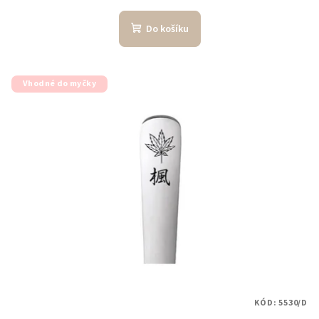
Do košíku
Vhodné do myčky
KÓD:
5530/D