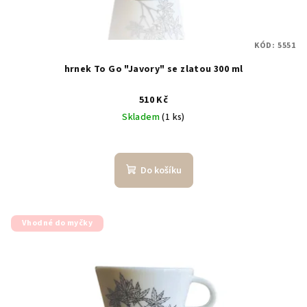
KÓD:
5551
hrnek To Go "Javory" se zlatou 300 ml
510 Kč
Skladem
(1 ks)
Do košíku
Vhodné do myčky