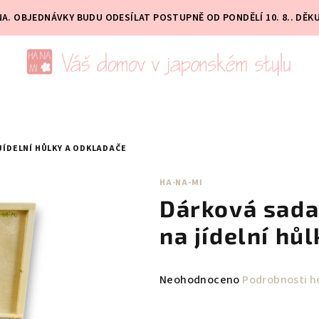
PNA. OBJEDNÁVKY BUDU ODESÍLAT POSTUPNĚ OD PONDĚLÍ 10. 8.. DĚK
JÍDELNÍ HŮLKY A ODKLADAČE
HA-NA-MI
Dárková sada 
na jídelní hů
Průměrné
Neohodnoceno
Podrobnosti h
hodnocení
produktu