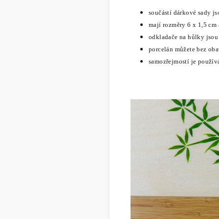
součástí dárkové sady j
mají rozměry 6 x 1,5 cm
odkladače na hůlky
jsou
porcelán můžete bez ob
samozřejmostí je použív