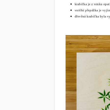
krabička je z venku opa
vnitřní přepážka je vyj
dřevěná krabička byla v