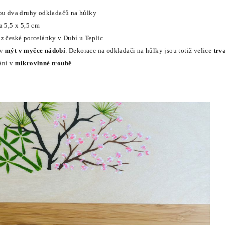
sou dva druhy odkladačů na hůlky
 a
5,5 x 5,5 cm
 z české porcelánky v Dubí u Teplic
av
mýt v myčce nádobí
. Dekorace na odkladači na hůlky jsou totiž velice
trv
ání v
mikrovlnné troubě