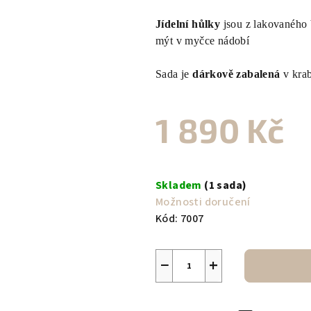
Jídelní hůlky
jsou z lakovaného 
mýt v myčce nádobí
Sada je
dárkově zabalená
v krab
1 890 Kč
Měrná
cena:
Skladem
(1 sada)
Možnosti doručení
Kód:
7007
−
+