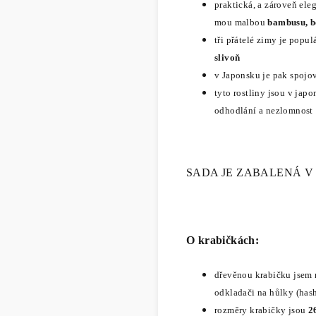
praktická, a zároveň ele
mou
malbou
bambusu, bo
tři přátelé zimy je popul
slivoň
v Japonsku je pak spojo
tyto rostliny jsou v jap
odhodlání a nezlomnost
SADA JE ZABALENÁ 
O krabičkách:
dřevěnou krabičku jsem n
odkladači na hůlky (has
rozměry krabičky jsou
2