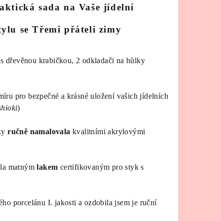
aktická sada na Vaše jídelní
ylu se Třemi přáteli zimy
a
s dřevěnou krabičkou, 2 odkladači na hůlky
íru pro bezpečné a krásné uložení vašich jídelních
shioki
)
zky
ručně namalovala
kvalitními akrylovými
ala matným
lakem
certifikovaným pro styk s
ho porcelánu I. jakosti a ozdobila jsem je ruční