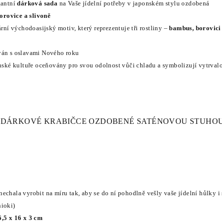
gantní
dárková sada
na Vaše jídelní potřeby v japonském stylu ozdobená
rovice a slivoně
ární východoasijský motiv, který reprezentuje tři rostliny –
bambus, borovici
ván s oslavami Nového roku
onské kultuře oceňovány pro svou odolnost vůči chladu a symbolizují vytrvalo
V DÁRKOVÉ KRABIČCE OZDOBENÉ SATÉNOVOU STUHO
echala vyrobit na míru tak, aby se do ní pohodlně vešly vaše jídelní hůlky i 
hioki)
6,5 x 16 x 3 cm