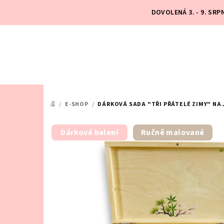
Přejít
DOVOLENÁ 3. - 9. SR
na
obsah
/
E-SHOP
/
DÁRKOVÁ SADA "TŘI PŘÁTELÉ ZIMY" NA 
DOMŮ
Dárkové balení
Ručně malované