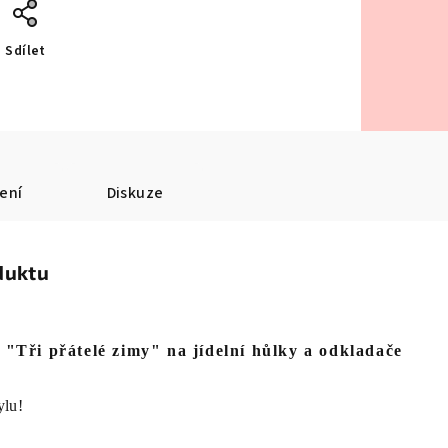
Sdílet
ení
Diskuze
duktu
"Tři přátelé zimy" na jídelní hůlky a odkladače
ylu!