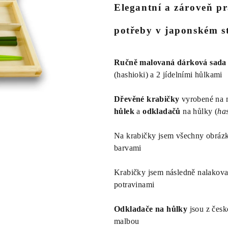
Elegantní a zároveň pr
je
0,0
potřeby v japonském st
z
5
hvězdiček.
Ručně malovaná dárková sad
(hashioki) a 2 jídelními hůlkami
Dřevěné krabičky
vyrobené na m
hůlek
a
odkladačů
na hůlky (
ha
Na krabičky jsem všechny obrá
barvami
Krabičky jsem následně nalakov
potravinami
Odkladače na hůlky
jsou z české
malbou