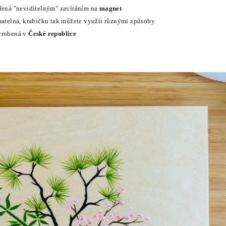
třená "neviditelným" zavíráním na
magnet
ímatelná, krabičku tak můžete využít různými způsoby
yrobená v
České republice