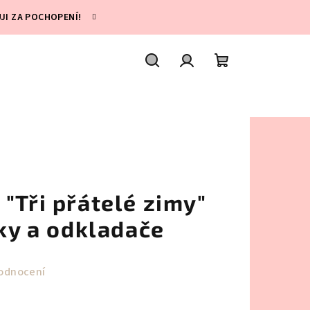
UJI ZA POCHOPENÍ!
Hledat
Přihlášení
Nákupní
košík
"Tři přátelé zimy"
lky a odkladače
odnocení