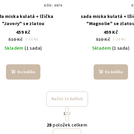
KÓD:
6676
K
da miska kulatá + lžička
sada miska kulatá + lži
"Javory" se zlatou
"Magnolie" se zlato
459 Kč
459 Kč
510 Kč
510 Kč
(–10 %)
(–10 %)
Skladem
(1 sada)
Skladem
(1 sada)
Do košíku
Do košíku
Načíst 12 dalších
S
1
3
t
O
r
28
položek celkem
v
á