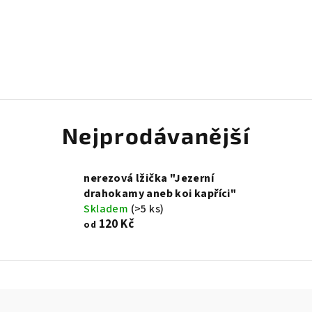
Nejprodávanější
nerezová lžička "Jezerní
drahokamy aneb koi kapříci"
Skladem
(>5 ks)
120 Kč
od