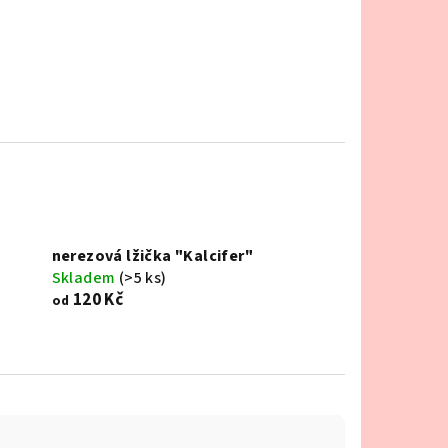
nerezová lžička "Kalcifer"
Skladem
(>5 ks)
120 Kč
od