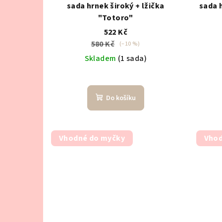
sada hrnek široký + lžička
sada 
"Totoro"
522 Kč
580 Kč
(–10 %)
Skladem
(1 sada)
Do košíku
Vhodné do myčky
Vhod