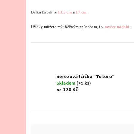
Délka lžiček je
13,5
cm
a
17
cm
.
Lžičky můžete mýt běžným způsobem, i v
myčce nádobí
.
nerezová lžička "Totoro"
Skladem
(>5 ks)
120 Kč
od
Ř