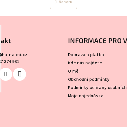
Nahoru
n
l
k
á
o
d
v
a
á
c
n
akt
INFORMACE PRO 
í
í
p
@
ha-na-mi.cz
Doprava a platba
r
37 374 931
Kde nás najdete
v
O mě
k
Obchodní podmínky
y
Podmínky ochrany osobních
v
Moje objednávka
ý
p
i
s