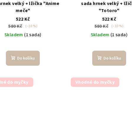
hrnek velký + lžička "Anime
sada hrnek velký + lži
meče"
"Totoro"
522 Kč
522 Kč
580 Kč
580 Kč
(–10 %)
(–10 %)
Skladem
(1 sada)
Skladem
(1 sada)
Do košíku
Do košíku
né do myčky
Vhodné do myčky