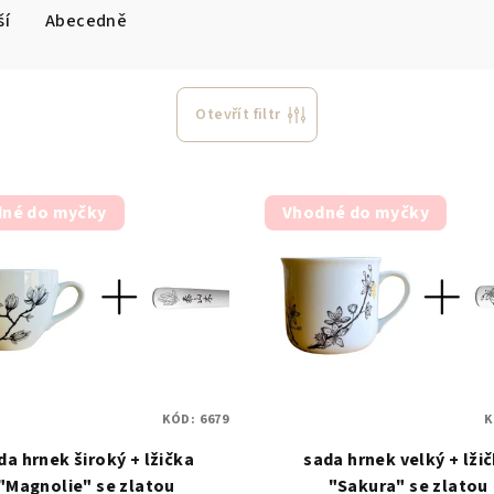
ší
Abecedně
Otevřít filtr
né do myčky
Vhodné do myčky
KÓD:
6679
K
da hrnek široký + lžička
sada hrnek velký + lži
"Magnolie" se zlatou
"Sakura" se zlatou