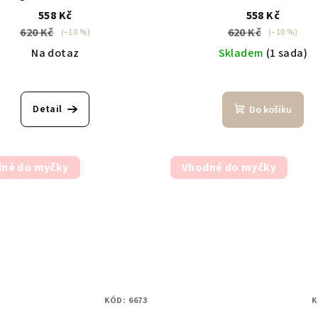
558 Kč
558 Kč
620 Kč
620 Kč
(–10 %)
(–10 %)
Na dotaz
Skladem
(1 sada)
Detail
Do košíku
né do myčky
Vhodné do myčky
KÓD:
6673
K