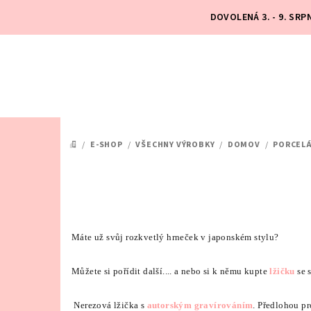
Přejít
DOVOLENÁ 3. - 9. SR
na
obsah
/
E-SHOP
/
VŠECHNY VÝROBKY
/
DOMOV
/
PORCEL
DOMŮ
Máte už svůj rozkvetlý hrneček v japonském stylu?
Můžete si pořídit další.... a nebo si k němu kupte
lžičku
se 
Nerezová lžička s
autorským gravírováním
. Předlohou p