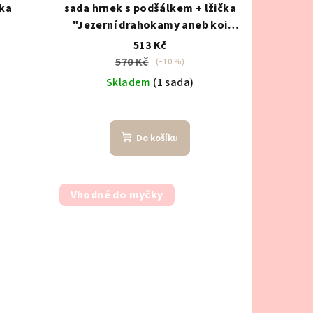
čka
sada hrnek s podšálkem + lžička
"Jezerní drahokamy aneb koi
kapříci s měsícem"
513 Kč
570 Kč
(–10 %)
Skladem
(1 sada)
Do košíku
Vhodné do myčky