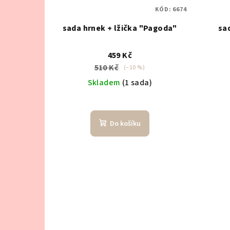
KÓD:
6674
sada hrnek + lžička "Pagoda"
sa
459 Kč
510 Kč
(–10 %)
Skladem
(1 sada)
Do košíku