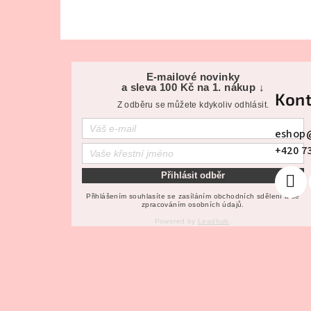
Z
á
E-mailové novinky
a sleva 100 Kč na 1. nákup ↓
Kont
p
Z odběru se můžete kdykoliv odhlásit.
a
eshop
+420 7
t
Přihlásit odběr
í
Přihlášením souhlasíte se zasíláním obchodních sdělení a se
zpracováním osobních údajů.
Powered by
Leadhub
.