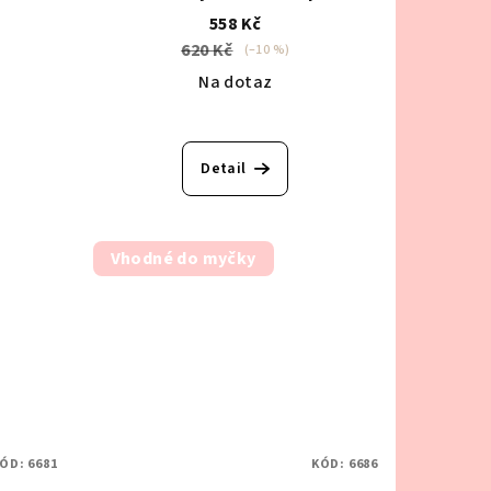
měsícem"
558 Kč
620 Kč
(–10 %)
Na dotaz
Detail
Vhodné do myčky
ÓD:
6681
KÓD:
6686