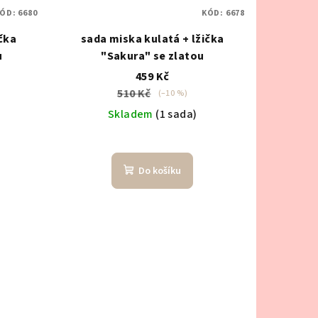
ÓD:
6680
KÓD:
6678
čka
sada miska kulatá + lžička
u
"Sakura" se zlatou
459 Kč
510 Kč
(–10 %)
Skladem
(1 sada)
Do košíku