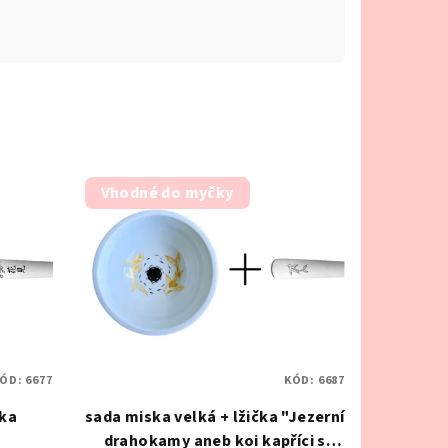
Vhodné do myčky
ÓD:
6677
KÓD:
6687
čka
sada miska velká + lžička "Jezerní
drahokamy aneb koi kapříci s